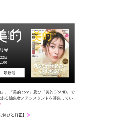
月号
22日
,100
最新号
』、『美的.com』及び『美的GRAND』で
欲ある編集者／アシスタントを募集してい
お詫びと訂正】
＞