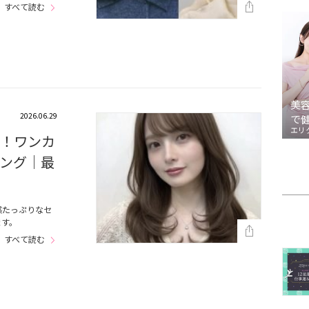
すべて読む
美
2026.06.29
で
エリ
！ワンカ
ング｜最
感たっぷりなセ
ます。
すべて読む