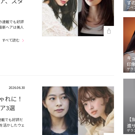
ア、スタ
ず
ニベ
の連載でも好評
最新ヘアは美人
すべて読む
キ
印
ゲラ
2026.06.30
ゃれに！
ア3選
【
連載でも好評だ
を活かしたウェ
進
ゲラ