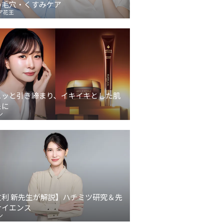
の毛穴・くすみケア
ア花王
ュッと引き締まり、イキイキとした肌
象に
ン
友利 新先生が解説】ハチミツ研究＆先
サイエンス
ン