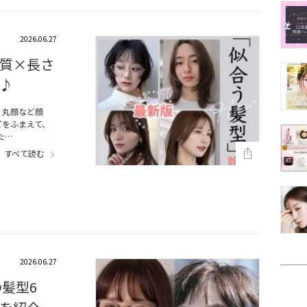
2026.06.27
質×長さ
♪
・丸顔など顔
どをふまえて、
た…
すべて読む
2026.06.27
の髪型6