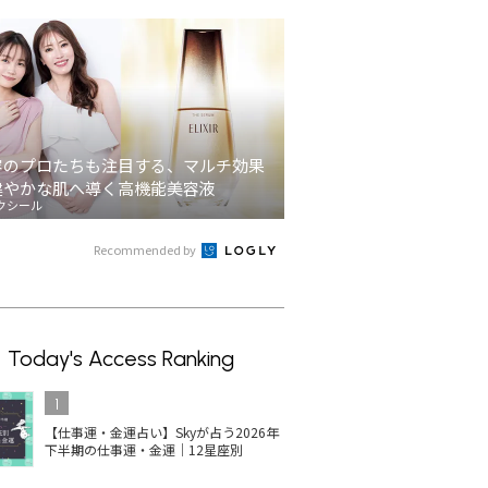
容のプロたちも注目する、マルチ効果
健やかな肌へ導く高機能美容液
クシール
Recommended by
Today's Access Ranking
1
【仕事運・金運占い】Skyが占う2026年
下半期の仕事運・金運｜12星座別