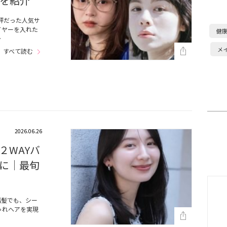
を紹介
評だった人気サ
イヤーを入れた
健
…
メ
すべて読む
2026.06.26
２WAYバ
に｜最旬
暗髪でも、シー
ゃれヘアを実現