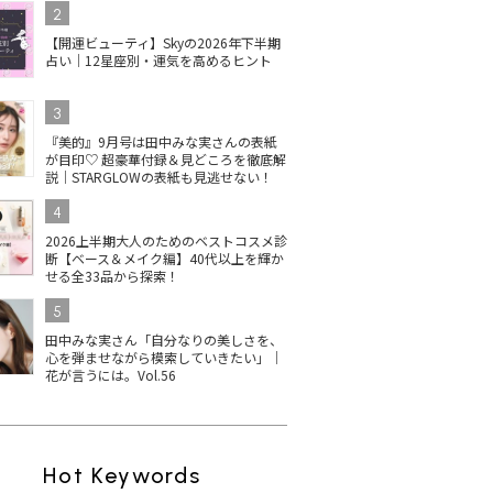
2
【開運ビューティ】Skyの2026年下半期
占い｜12星座別・運気を高めるヒント
3
『美的』9月号は田中みな実さんの表紙
が目印♡ 超豪華付録＆見どころを徹底解
説｜STARGLOWの表紙も見逃せない！
4
2026上半期大人のためのベストコスメ診
断【ベース＆メイク編】40代以上を輝か
せる全33品から探索！
5
田中みな実さん「自分なりの美しさを、
心を弾ませながら模索していきたい」｜
花が言うには。Vol.56
Hot Keywords