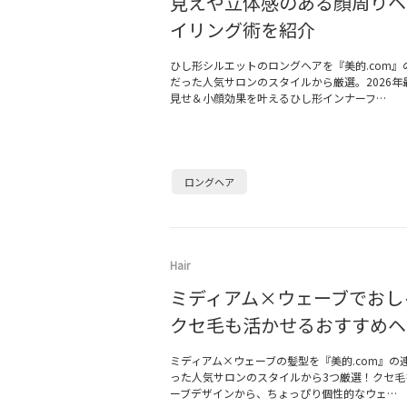
見えや立体感のある顔周りヘ
イリング術を紹介
ひし形シルエットのロングヘアを『美的.com』
だった人気サロンのスタイルから厳選。2026年
見せ＆小顔効果を叶えるひし形インナーフ…
ロングヘア
Hair
ミディアム×ウェーブでおし
クセ毛も活かせるおすすめヘ
ミディアム×ウェーブの髪型を『美的.com』の
った人気サロンのスタイルから3つ厳選！クセ毛
ーブデザインから、ちょっぴり個性的なウェ…