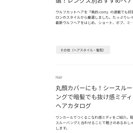
選！レングス別おすすめヘア
ウルフカットヘアを『美的.com』の連載でも好
ロンのスタイルから厳選しました。たっぷりレ
最新ウルフヘアをはじめ、ショート、ボブ、ミ
その他（ヘアスタイル・髪型）
Hair
丸顔カバーにも！シースルー
ングで暗髪でも抜け感ミディ
ヘアカタログ
ワンカールでつくるこなれ感ミディをご紹介。
スルーバングと合わせることで軽さのあるおし
します。