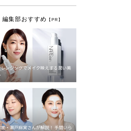
編集部おすすめ
【PR】
クレンジングでメイク映えする潤い美
へ
容家・瀬戸麻実さんが解説！ 手間いら