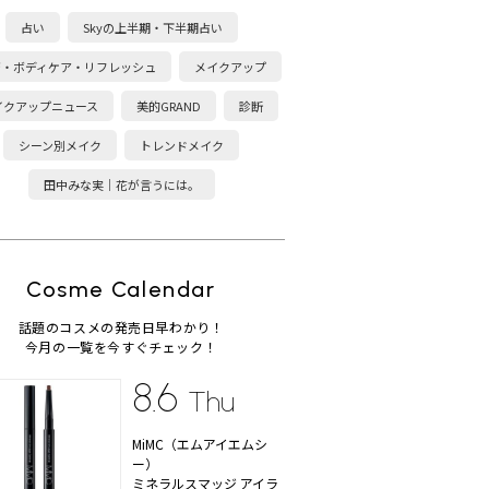
占い
Skyの上半期・下半期占い
康・ボディケア・リフレッシュ
メイクアップ
イクアップニュース
美的GRAND
診断
シーン別メイク
トレンドメイク
田中みな実｜花が言うには。
Cosme Calendar
話題のコスメの発売日早わかり！
今月の一覧を今すぐチェック！
8.6
Thu
MiMC（エムアイエムシ
ー）
ミネラルスマッジ アイラ