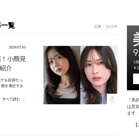
事一覧
記事：2523件
2026.07.03
9
選！小顔見
7月
紹介
￥1
載でも好評だっ
け感を演出する
すべて読む
『美的
は意
ます
【