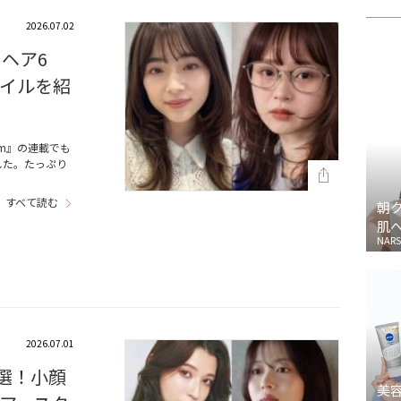
2026.07.02
ーヘア6
イルを紹
m』の連載でも
した。たっぷり
…
すべて読む
朝
肌
NARS
2026.07.01
4選！小顔
美