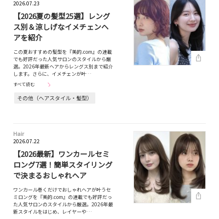
2026.07.23
【2026夏の髪型25選】レング
ス別＆涼しげなイメチェンヘ
アを紹介
この夏おすすめの髪型を『美的.com』の連載
でも好評だった人気サロンのスタイルから厳
選。2026年最新ヘアからレングス別まで紹介
します。さらに、イメチェンが叶…
すべて読む
その他（ヘアスタイル・髪型）
Hair
2026.07.22
【2026最新】ワンカールセミ
ロング7選！簡単スタイリング
で決まるおしゃれヘア
ワンカール巻くだけでおしゃれヘアが叶うセ
ミロングを『美的.com』の連載でも好評だっ
た人気サロンのスタイルから厳選。2026年最
新スタイルをはじめ、レイヤーや…