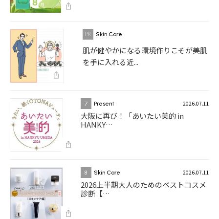
Skin Care
肌が健やかになる環境作りこそが美肌
を手に入れる近...
2026.07.11
7
Present
大阪に再び！「あいたい美的 in
HANKY…
2026.07.11
8
Skin Care
2026上半期大人のためのベストコスメ
診断【…