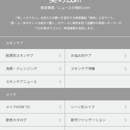
美容情報／ニュースの美的.com
「美しくなりたい」女性たちの願いを追求する美容雑誌『美的』公式サイト。
「肌・心・体のキレイは自分で磨く」をテーマに美的本誌で活躍中の美容レポーターが
プロの視点でコスメ・美容情報を発信します。
スキンケア
肌質別スキンケア
お悩み別ケア
洗顔・クレンジング
スキンケア特集
スキンケアニュース
メイク
メイクHOW TO
シーン別メイク
新色カタログ
新作ファンデーション