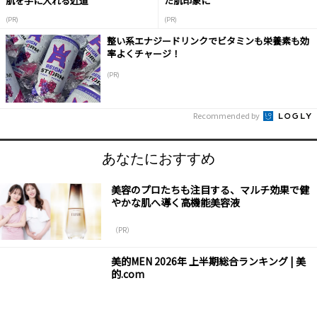
肌を手に入れる近道
た肌印象に
(PR)
(PR)
整い系エナジードリンクでビタミンも栄養素も効
率よくチャージ！
(PR)
Recommended by
あなたにおすすめ
美容のプロたちも注目する、マルチ効果で健
やかな肌へ導く高機能美容液
（PR）
美的MEN 2026年 上半期総合ランキング | 美
的.com