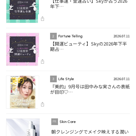
【仕事運・金運占い】Skyが占う2026
年下…
2026.07.11
2
Fortune Telling
【開運ビューティ】Skyの2026年下半
期占…
2026.07.11
3
Life Style
『美的』9月号は田中みな実さんの表紙
が目印♡…
Skin Care
朝クレンジングでメイク映えする潤い