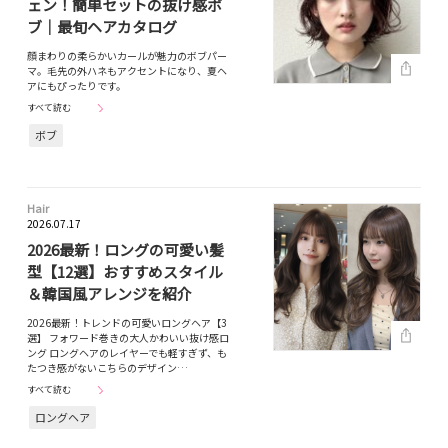
ェン！簡単セットの抜け感ボ
ブ｜最旬ヘアカタログ
顔まわりの柔らかいカールが魅力のボブパー
マ。毛先の外ハネもアクセントになり、夏ヘ
アにもぴったりです。
すべて読む
ボブ
Hair
2026.07.17
2026最新！ロングの可愛い髪
型【12選】おすすめスタイル
＆韓国風アレンジを紹介
2026最新！トレンドの可愛いロングヘア【3
選】 フォワード巻きの大人かわいい抜け感ロ
ング ロングヘアのレイヤーでも軽すぎず、も
たつき感がないこちらのデザイン…
すべて読む
ロングヘア