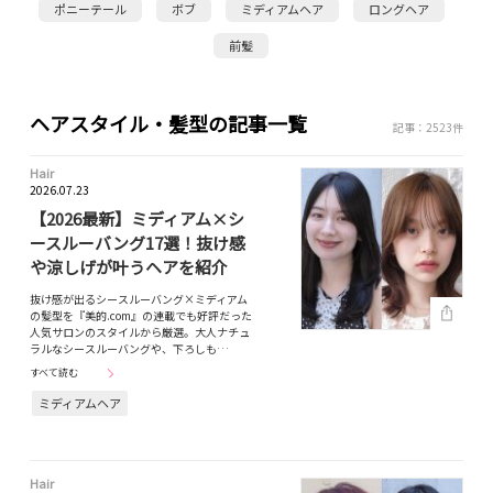
ポニーテール
ボブ
ミディアムヘア
ロングヘア
前髪
ヘアスタイル・髪型の記事一覧
記事：2523件
Hair
2026.07.23
【2026最新】ミディアム×シ
ースルーバング17選！抜け感
や涼しげが叶うヘアを紹介
抜け感が出るシースルーバング×ミディアム
の髪型を『美的.com』の連載でも好評だった
人気サロンのスタイルから厳選。大人ナチュ
ラルなシースルーバングや、下ろしも…
すべて読む
ミディアムヘア
Hair