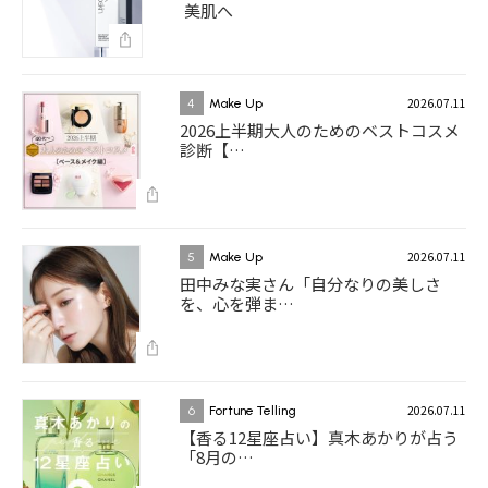
美肌へ
2026.07.11
4
Make Up
2026上半期大人のためのベストコスメ
診断【…
2026.07.11
5
Make Up
田中みな実さん「自分なりの美しさ
を、心を弾ま…
2026.07.11
6
Fortune Telling
【香る12星座占い】真木あかりが占う
「8月の…