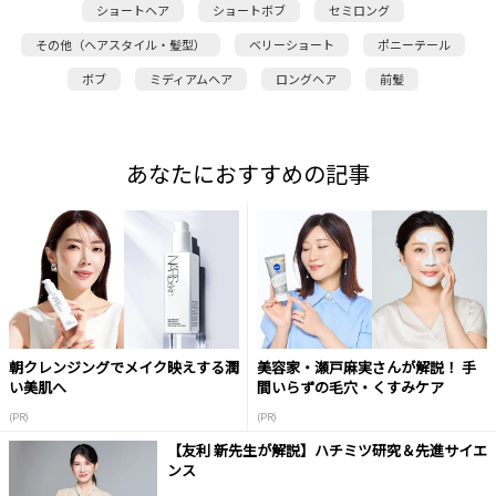
ショートヘア
ショートボブ
セミロング
その他（ヘアスタイル・髪型）
ベリーショート
ポニーテール
ボブ
ミディアムヘア
ロングヘア
前髪
あなたにおすすめの記事
朝クレンジングでメイク映えする潤
美容家・瀬戸麻実さんが解説！ 手
い美肌へ
間いらずの毛穴・くすみケア
(PR)
(PR)
【友利 新先生が解説】ハチミツ研究＆先進サイエ
ンス