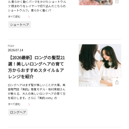
ル 柔らかく動くパーマをかけたショートウル
フ 顔まわりをレイヤーで切り込んだこちらの
ショートウルフ。柔らかく動くパ…
すべて読む
ショートヘア
Hair
2026.07.14
【2026最新】ロングの髪型21
選！美しいロングヘアの育て
方からおすすめスタイル＆ア
レンジを紹介
ロングヘアはまず髪が美しいことが大事。美
容専門誌『美的』専属モデル・有村実樹さん
が教える、大人の美しいロングヘアの育て方
を紹介します。さらに『美的.com』の…
すべて読む
ロングヘア