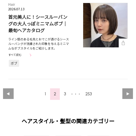
Hair
2026.07.13
首元美人に！シースルーバン
グの大人っぽミニマムボブ｜
最旬ヘアカタログ
ライン感のある毛先とおでこが透けるシース
ルーバングが洗練された印象を与えるミニマ
ムなボブスタイルをご紹介します。
すべて読む
ボブ
1
2
3
253
・・・
ヘアスタイル・髪型の関連カテゴリー