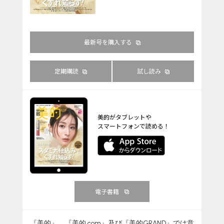
最新号を購入する
定期購読
試し読み
美的がタブレットや
スマートフォンで読める！
電子書籍
『美的』、『美的.com』及び『美的GRAND』では意