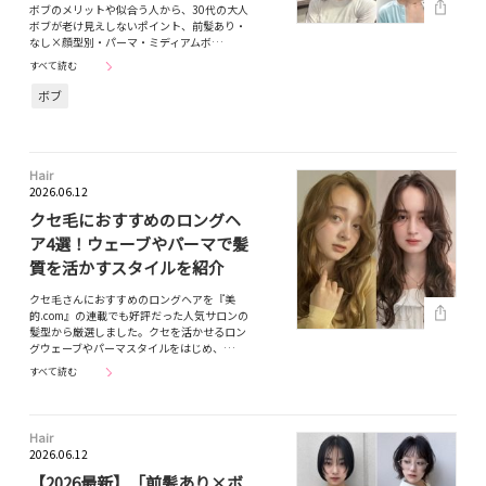
ボブのメリットや似合う人から、30代の大人
ボブが老け見えしないポイント、前髪あり・
なし×顔型別・パーマ・ミディアムボ…
すべて読む
ボブ
Hair
2026.06.12
クセ毛におすすめのロングヘ
ア4選！ウェーブやパーマで髪
質を活かすスタイルを紹介
クセ毛さんにおすすめのロングヘアを『美
的.com』の連載でも好評だった人気サロンの
髪型から厳選しました。クセを活かせるロン
グウェーブやパーマスタイルをはじめ、…
すべて読む
Hair
2026.06.12
【2026最新】「前髪あり×ボ