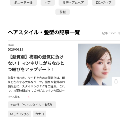
ポニーテール
ボブ
ミディアムヘア
ロングヘア
前髪
ヘアスタイル・髪型の記事一覧
記事：2525件
Hair
2026.06.15
【髪質別】梅雨の湿気に負け
ない！ マンネリしがちなひと
つ結びをアップデート！
前髪や後れ毛、サイドを含めた顔周りは、印
象を左右する大事なパーツ。顔型や髪質のお
悩み別に、スタイリングテクをご提案。これ
で、梅雨時期だってごきげんです♪今回は…
すべて読む
その他（ヘアスタイル・髪型）
いしだ ちひろ
カナコ