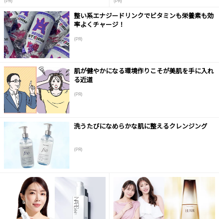
(PR)
(PR)
整い系エナジードリンクでビタミンも栄養素も効
率よくチャージ！
(PR)
肌が健やかになる環境作りこそが美肌を手に入れ
る近道
(PR)
洗うたびになめらかな肌に整えるクレンジング
(PR)