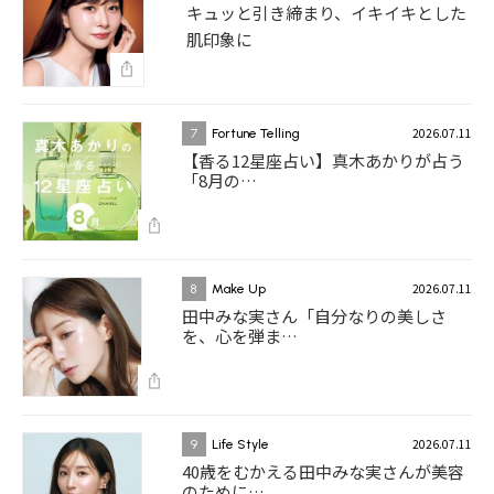
キュッと引き締まり、イキイキとした
肌印象に
2026.07.11
7
Fortune Telling
【香る12星座占い】真木あかりが占う
「8月の…
2026.07.11
8
Make Up
田中みな実さん「自分なりの美しさ
を、心を弾ま…
2026.07.11
9
Life Style
40歳をむかえる田中みな実さんが美容
のために…