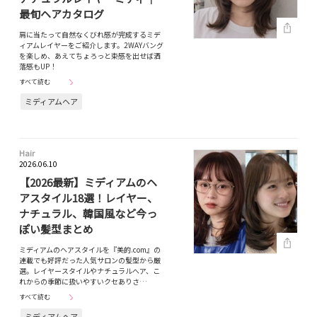
最旬ヘアカタログ
肩に当たって自然なくびれ感が完成するミデ
ィアムレイヤーをご紹介します。2WAYバング
を楽しめ、あえてちょろっと束感を出せば洒
落感もUP！
すべて読む
ミディアムヘア
Hair
2026.06.10
【2026最新】ミディアムのヘ
アスタイル18選！レイヤー、
ナチュラル、韓国風など今っ
ぽい髪型まとめ
ミディアムのヘアスタイルを『美的.com』の
連載でも好評だった人気サロンの髪型から厳
選。レイヤースタイルやナチュラルへア、こ
れからの季節に扱いやすいクセありさ…
すべて読む
ミディアムヘア