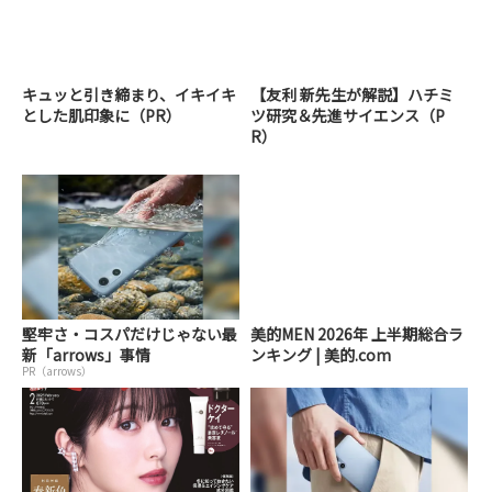
キュッと引き締まり、イキイキ
【友利 新先生が解説】ハチミ
とした肌印象に（PR）
ツ研究＆先進サイエンス（P
R）
堅牢さ・コスパだけじゃない最
美的MEN 2026年 上半期総合ラ
新「arrows」事情
ンキング | 美的.com
PR（arrows）