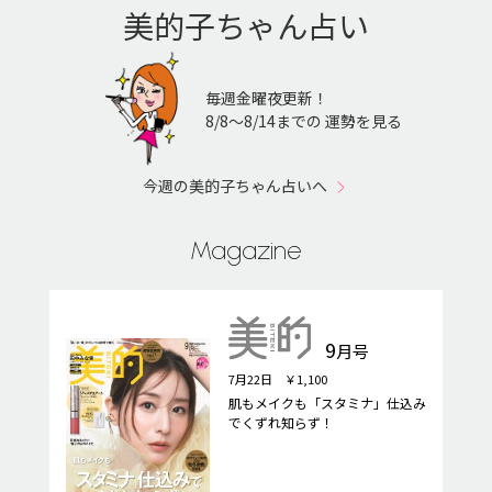
美的子ちゃん占い
毎週金曜夜更新！
8/8〜8/14までの 運勢を見る
今週の美的子ちゃん占いへ
Magazine
9
月号
7月22日 ￥1,100
肌もメイクも「スタミナ」仕込み
でくずれ知らず！