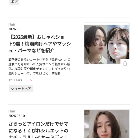
ボブ
Hair
2026.06.11
【2026最新】おしゃれショー
ト9選！梅雨向けヘアやマッシ
ュ・パーマなどを紹介
洒落感のあるショートヘアを『美的.com』の
連載でも好評だった人気サロンの髪型から厳
選。梅雨対策や印象チェンジにもぴったりな
最新ショートウルフをはじめ、前髪あ…
すべて読む
ショートヘア
Hair
2026.06.10
さらっとアイロンだけでサマ
になる！くびれシルエットの
ナチュラルレイヤーミディ｜