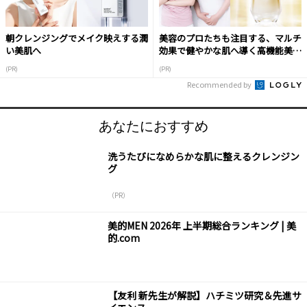
朝クレンジングでメイク映えする潤
美容のプロたちも注目する、マルチ
い美肌へ
効果で健やかな肌へ導く高機能美容
液
(PR)
(PR)
Recommended by
あなたにおすすめ
洗うたびになめらかな肌に整えるクレンジン
グ
（PR）
美的MEN 2026年 上半期総合ランキング | 美
的.com
【友利 新先生が解説】ハチミツ研究＆先進サ