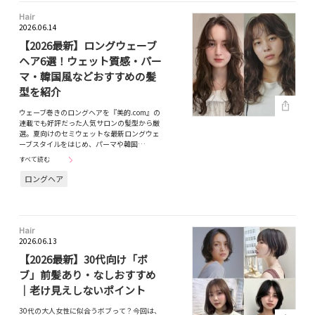
Hair
2026.06.14
【2026最新】ロングウェーブ
ヘア6選！ウェット質感・パー
マ・韓国風などおすすめの髪
型を紹介
ウェーブ巻きのロングヘアを『美的.com』の
連載でも好評だった人気サロンの髪型から厳
選。夏向けのセミウェットな最新ロングウェ
ーブスタイルをはじめ、パーマや韓国…
すべて読む
ロングヘア
Hair
2026.06.13
【2026最新】30代向け「ボ
ブ」前髪あり・なしおすすめ
｜老け見えしないポイント
30代の大人女性に似合うボブって？今回は、