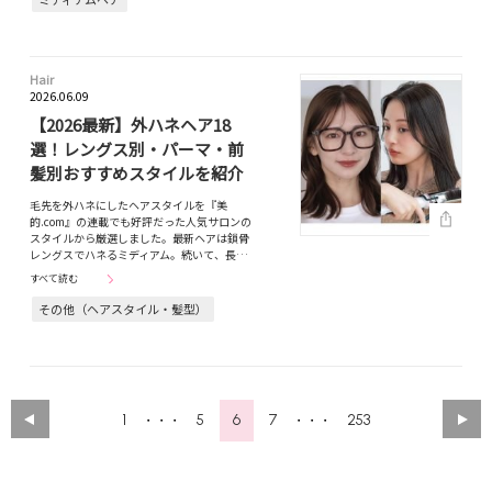
Hair
2026.06.09
【2026最新】外ハネヘア18
選！レングス別・パーマ・前
髪別おすすめスタイルを紹介
毛先を外ハネにしたヘアスタイルを『美
的.com』の連載でも好評だった人気サロンの
スタイルから厳選しました。最新ヘアは鎖骨
レングスでハネるミディアム。続いて、長…
すべて読む
その他（ヘアスタイル・髪型）
1
5
6
7
253
・・・
・・・