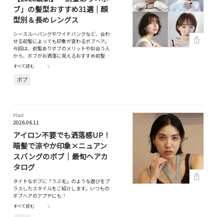
ブ」の髪型おすすめ31選｜顔
型別＆長めレングス
シースルーバングやワイドバングなど、合わ
せる前髪によっても印象が変わるボブヘア。
今回は、前髪ありボブのメリットや似合う人
から、ボブがお洒落に見えるおすすめ前髪…
すべて読む
ボブ
Hair
2026.06.11
アイロン不要でも洒落感UP！
暗髪で涼やか印象×ニュアン
スバングのボブ｜最旬ヘアカ
タログ
タイトなボブに「うぶ毛」のような遊びをプ
ラスしたスタイルをご紹介します。いつもの
ボブヘアのアプデにも！
すべて読む