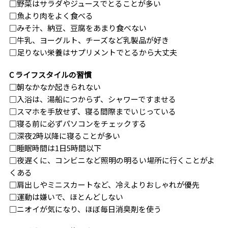
□野菜はサラダやジュースでとることが多い
□魚より肉をよく食べる
□みそ汁、納豆、豆腐をあまり食べない
□牛乳、ヨーグルト、チーズなど乳製品が好き
□足りない栄養はサプリメントでとるから大丈夫
C ライフスタイルの習慣
□朝なかなか起きられない
□入浴は、湯船につからず、シャワーですませる
□スマホを手放せず、寝る間際までいじっている
□寝る前に必ずパソコンをチェックする
□深夜2時以降に寝ることが多い
□睡眠時間は1日5時間以下
□夜遅くに、コンビニなど照明の明るい場所に行くことがよ
くある
□肩出しやミニスカートなど、冷えよりおしゃれが優先
□運動は嫌いで、ほとんどしない
□ニオイが気になり、ほぼ毎日消臭剤を使う