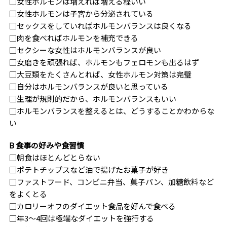
□女性ホルモンは増えれば増える程いい
□女性ホルモンは子宮から分泌されている
□セックスをしていればホルモンバランスは良くなる
□肉を食べればホルモンを補充できる
□セクシーな女性はホルモンバランスが良い
□女磨きを頑張れば、ホルモンもフェロモンも出るはず
□大豆類をたくさんとれば、女性ホルモン対策は完璧
□自分はホルモンバランスが良いと思っている
□生理が規則的だから、ホルモンバランスもいい
□ホルモンバランスを整えるとは、どうすることかわからな
い
B 食事の好みや食習慣
□朝食はほとんどとらない
□ポテトチップスなど油で揚げたお菓子が好き
□ファストフード、コンビニ弁当、菓子パン、加糖飲料など
をよくとる
□カロリーオフのダイエット食品を好んで食べる
□年3〜4回は極端なダイエットを強行する