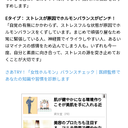
すめします」
Eタイプ： ストレスが原因でホルモンバランスがピンチ！
「自覚の有無にかかわらず、ストレスフルな状態が原因でホ
ルモンバランスをくずしています。まじめで頑張り屋なため
常に緊張している人、神経質でイライラしやすい人、あるい
はマイナスの感情をため込んでしまう人も。いずれも今一
度、自分と素直に向き合って、ストレスの源を突き止めてお
くことが大切です」
さあTRY！「女性ホルモン」バランスチェック｜医師監修で
あなたの知識や習慣を診断します
肌が健やかになる環境作り
A
こそが美肌を手に入れる近
ds
道
by
資生堂（PR）
lo
gl
美容のプロたちも注目す
y
る、マルチ効果で健やかな