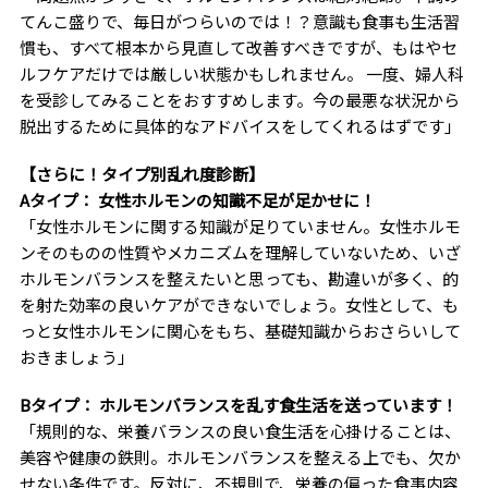
てんこ盛りで、毎日がつらいのでは！？意識も食事も生活習
慣も、すべて根本から見直して改善すべきですが、もはやセ
ルフケアだけでは厳しい状態かもしれません。 一度、婦人科
を受診してみることをおすすめします。今の最悪な状況から
脱出するために具体的なアドバイスをしてくれるはずです」
【さらに！タイプ別乱れ度診断】
Aタイプ： 女性ホルモンの知識不足が足かせに！
「女性ホルモンに関する知識が足りていません。女性ホルモ
ンそのものの性質やメカニズムを理解していないため、いざ
ホルモンバランスを整えたいと思っても、勘違いが多く、的
を射た効率の良いケアができないでしょう。女性として、も
っと女性ホルモンに関心をもち、基礎知識からおさらいして
おきましょう」
Bタイプ： ホルモンバランスを乱す食生活を送っています！
「規則的な、栄養バランスの良い食生活を心掛けることは、
美容や健康の鉄則。ホルモンバランスを整える上でも、欠か
せない条件です。反対に、不規則で、栄養の偏った食事内容