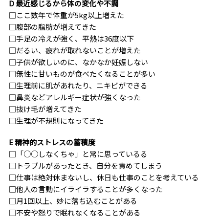
D 最近感じるから体の変化や不調
□ここ数年で体重が5kg以上増えた
□腹部の脂肪が増えてきた
□手足の冷えが強く、平熱は36度以下
□だるい、疲れが取れないことが増えた
□子供が欲しいのに、なかなか妊娠しない
□無性に甘いものが食べたくなることが多い
□生理前に肌があれたり、ニキビができる
□鼻炎などアレルギー症状が強くなった
□抜け毛が増えてきた
□生理が不規則になってきた
E 精神的ストレスの蓄積度
□「○○しなくちゃ」と常に思っているる
□トラブルがあったとき、自分を責めてしまう
□仕事は絶対休まないし、休日も仕事のことを考えている
□他人の言動にイライラすることが多くなった
□月1回以上、妙に落ち込むことがある
□不安や怒りで眠れなくなることがある