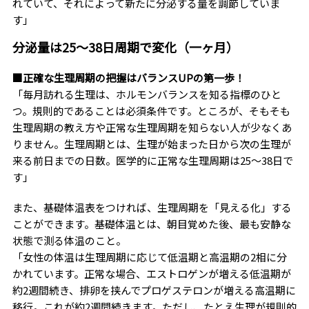
れていて、それによって新たに分泌する量を調節していま
す」
分泌量は25～38日周期で変化（一ヶ月）
■正確な生理周期の把握はバランスUPの第一歩！
「毎月訪れる生理は、ホルモンバランスを知る指標のひと
つ。規則的であることは必須条件です。ところが、そもそも
生理周期の教え方や正常な生理周期を知らない人が少なくあ
りません。生理周期とは、生理が始まった日から次の生理が
来る前日までの日数。医学的に正常な生理周期は25〜38日で
す」
また、基礎体温表をつければ、生理周期を「見える化」する
ことができます。基礎体温とは、朝目覚めた後、最も安静な
状態で測る体温のこと。
「女性の体温は生理周期に応じて低温期と高温期の2相に分
かれています。正常な場合、エストロゲンが増える低温期が
約2週間続き、排卵を挟んでプロゲステロンが増える高温期に
移行。これが約2週間続きます。ただし、たとえ生理が規則的