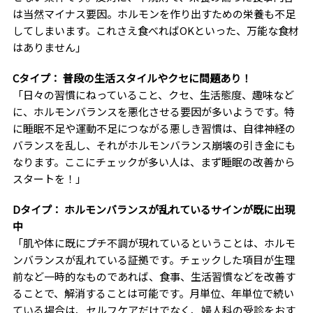
は当然マイナス要因。ホルモンを作り出すための栄養も不足
してしまいます。これさえ食べればOKといった、万能な食材
はありません」
Cタイプ： 普段の生活スタイルやクセに問題あり！
「日々の習慣にねっていること、クセ、生活態度、趣味など
に、ホルモンバランスを悪化させる要因が多いようです。特
に睡眠不足や運動不足につながる悪しき習慣は、自律神経の
バランスを乱し、それがホルモンバランス崩壊の引き金にも
なります。ここにチェックが多い人は、まず睡眠の改善から
スタートを！」
Dタイプ： ホルモンバランスが乱れているサインが既に出現
中
「肌や体に既にプチ不調が現れているということは、ホルモ
ンバランスが乱れている証拠です。チェックした項目が生理
前など一時的なものであれば、食事、生活習慣などを改善す
ることで、解消することは可能です。月単位、年単位で続い
ている場合は、セルフケアだけでなく、婦人科の受診をおす