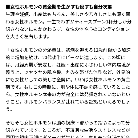
■女性ホルモンの黄金期を生かすも殺すも自分次第
生理や妊娠、出産はもちろん、美しさや若々しさにも深く関
わる女性ホルモン。一生でわずかティースプーン1杯分しか分
泌されないにもかかわらず、女性の体や心のコンディション
を大きく左右します。
「女性ホルモンの分泌量は、初潮を迎える12歳前後から加速
的に増加を続け、20代後半にピークに達します。この頃に
は、月経周期が安定し、妊娠・出産にふさわしい体内環境が
整う上、ツヤツヤの肌や髪、丸みを帯びた体型など、外見的
にも女性としての美しさ全開に。いわば女性ホルモンの黄金
期です。もしこの時期に、肌や体に不調を感じているとした
ら、女性ホルモン本来の力が完全には発揮されていないとい
うこと。ホルモンバランスが乱れている証拠といえるでしょ
う。
そもそも女性ホルモンは脳の視床下部からの指令によって分
泌されています。ところが、不規則な生活やストレスなどが
原因で視床下部にダメージが生じると、ホルモン分泌の指令