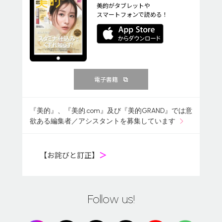
美的がタブレットや
スマートフォンで読める！
電子書籍
『美的』、『美的.com』及び『美的GRAND』では意
欲ある編集者／アシスタントを募集しています
【お詫びと訂正】
＞
Follow us!