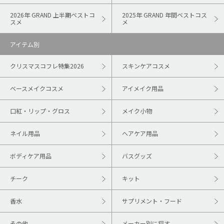
2026年 GRAND 上半期ベストコ
2025年 GRAND 年間ベストコス
スメ
メ
アイテム別
クリスマスコフレ特集2026
スキンケアコスメ
ベースメイクコスメ
アイメイク用品
口紅・リップ・グロス
メイク小物
ネイル用品
ヘアケア用品
ボディケア用品
バスグッズ
チーク
キット
香水
サプリメント・フード
その他
メーカー別に探す