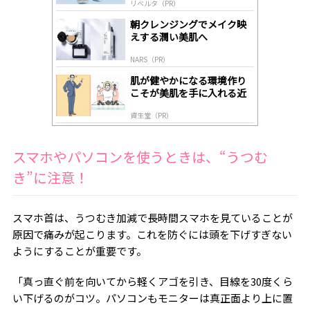
リベルタ（PR）
lo
gl
朝クレンジングでメイク映
y
えする潤い美肌へ
NARS（PR）
肌が健やかになる環境作り
こそが美肌を手に入れる近
道
資生堂（PR）
スマホやパソコンを使うときは、“うつむ
き”に注意！
スマホ首は、うつむき加減で長時間スマホを見ていることが
原因で痛みが起こります。これを防ぐには頭を下げすぎない
ようにすることが重要です。
「真っ直ぐ前を向いてから軽くアゴを引き、目線を
30度
くら
い下げるのがコツ。パソコンもモニターは真正面より上に置