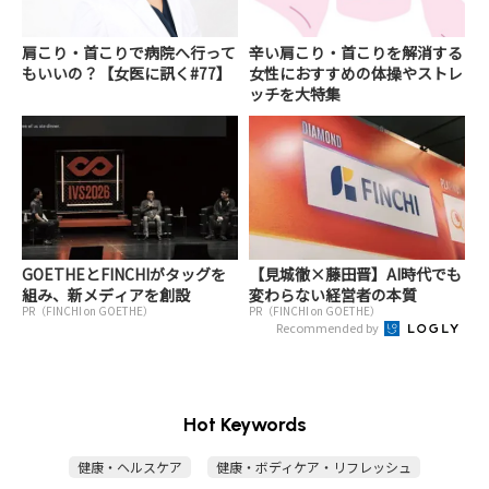
肩こり・首こりで病院へ行って
辛い肩こり・首こりを解消する
もいいの？【女医に訊く#77】
女性におすすめの体操やストレ
ッチを大特集
GOETHEとFINCHIがタッグを
【見城徹×藤田晋】AI時代でも
組み、新メディアを創設
変わらない経営者の本質
PR（FINCHI on GOETHE）
PR（FINCHI on GOETHE）
Recommended by
Hot Keywords
健康・ヘルスケア
健康・ボディケア・リフレッシュ