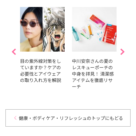
おす
目の紫外線対策をし
中川安奈さんの夏の
今日
オー
ていますか？ケアの
レスキューポーチの
血糖
有村
必要性とアイウェア
中身を拝見！ 清潔感
｜運
ィ・
の取り入れ方を解説
アイテムを徹底リサ
前？
ーチ
パイ
めに
健康・ボディケア・リフレッシュのトップにもどる