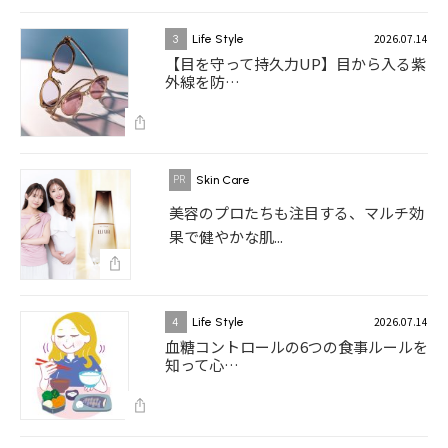
2026.07.14
3
Life Style
【目を守って持久力UP】目から入る紫
外線を防…
Skin Care
美容のプロたちも注目する、マルチ効
果で健やかな肌...
2026.07.14
4
Life Style
血糖コントロールの6つの食事ルールを
知って心…