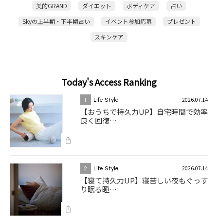
美的GRAND
ダイエット
ボディケア
占い
Skyの上半期・下半期占い
イベント参加応募
プレゼント
スキンケア
Today's Access Ranking
2026.07.14
1
Life Style
【おうちで持久力UP】自宅時間で効率
良く回復…
2026.07.14
2
Life Style
【寝て持久力UP】寝苦しい夜もぐっす
り眠る睡…