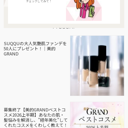
チェックしてみて！
Present
SUQQUの大人気艶肌ファンデを
50人にプレゼント！｜美的
GRAND
募集終了【美的GRANDベストコ
スメ2026上半期】あなたの肌・
髪悩みを解消し、”経年美化”して
くれたコスメをくわしく教えて！