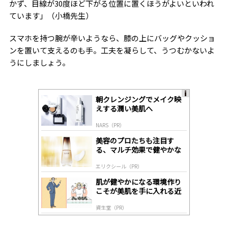
かず、目線が
30度
ほど下がる位置に置くほうがよいといわれ
ています」（小橋先生）
スマホを持つ腕が辛いようなら、膝の上にバッグやクッショ
ンを置いて支えるのも手。工夫を凝らして、うつむかないよ
うにしましょう。
朝クレンジングでメイク映
A
えする潤い美肌へ
ds
by
NARS（PR）
lo
gl
美容のプロたちも注目す
y
る、マルチ効果で健やかな
肌へ導く高機能美容液
エリクシール（PR）
肌が健やかになる環境作り
こそが美肌を手に入れる近
道
資生堂（PR）