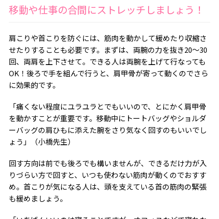
移動や仕事の合間にストレッチしましょう！
肩こりや首こりを防ぐには、筋肉を動かして緩めたり収縮さ
せたりすることも必要です。まずは、両腕の力を抜き
20
〜
30
回、両肩を上下させて。できる人は両腕を上げて行なっても
OK
！後ろで手を組んで行うと、肩甲骨が寄って動くのでさら
に効果的です。
「痛くない程度にユラユラとでもいいので、とにかく肩甲骨
を動かすことが重要です。移動中にトートバッグやショルダ
ーバッグの肩ひもに添えた腕をさり気なく回すのもいいでし
ょう」（小橋先生）
回す方向は前でも後ろでも構いませんが、できるだけ力が入
りづらい方で回すと、いつも使わない筋肉が動くのでおすす
め。首こりが気になる人は、頭を支えている首の筋肉の緊張
も緩めましょう。