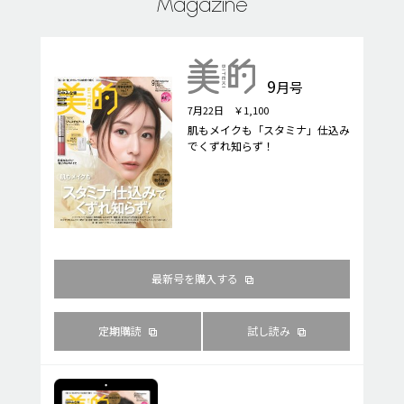
Magazine
9
月号
7月22日 ￥1,100
肌もメイクも「スタミナ」仕込み
でくずれ知らず！
最新号を購入する
定期購読
試し読み