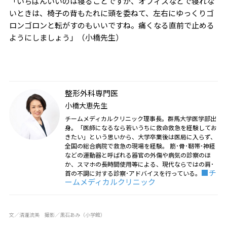
「いちばんいいのは寝ることですが、オフィスなどで寝れな
いときは、椅子の背もたれに頭を委ねて、左右にゆっくりゴ
ロンゴロンと転がすのもいいですね。痛くなる直前で止める
ようにしましょう」（小橋先生）
整形外科専門医
小橋大恵先生
チームメディカルクリニック理事長。群馬大学医学部出
身。「医師になるなら若いうちに救命救急を経験してお
きたい」という思いから、大学卒業後は医局に入らず、
全国の総合病院で救急の現場を経験。 筋･骨･靭帯･神経
などの運動器と呼ばれる器官の外傷や病気の診察のほ
か、スマホの長時間使用等による、現代ならではの肩･
■
チ
首の不調に対する診察･アドバイスを行っている。
ームメディカルクリニック
文／清瀧流美 撮影／黒石あみ
（小学館）