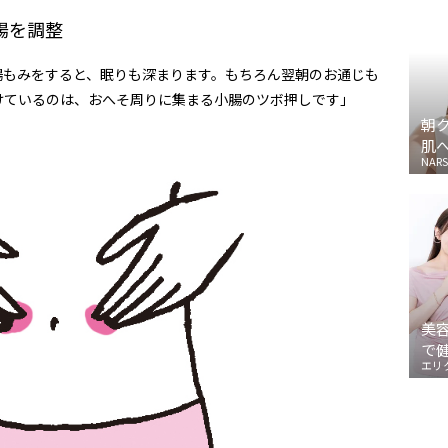
腸を調整
腸もみをすると、眠りも深まります。もちろん翌朝のお通じも
けているのは、おへそ周りに集まる小腸のツボ押しです」
朝
肌
NARS
美
で
エリ