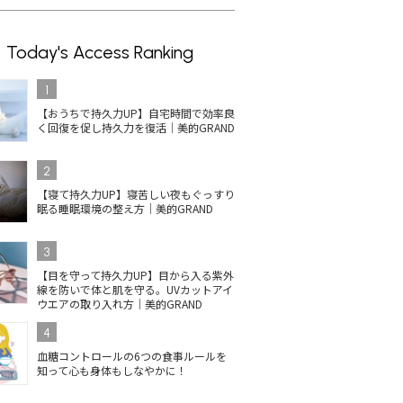
Today's Access Ranking
1
【おうちで持久力UP】自宅時間で効率良
く回復を促し持久力を復活｜美的GRAND
2
【寝て持久力UP】寝苦しい夜もぐっすり
眠る睡眠環境の整え方｜美的GRAND
3
【目を守って持久力UP】目から入る紫外
線を防いで体と肌を守る。UVカットアイ
ウエアの取り入れ方｜美的GRAND
4
血糖コントロールの6つの食事ルールを
知って心も身体もしなやかに！