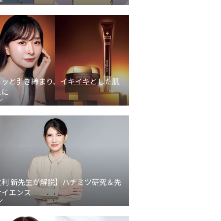
ュッと引き締まり、イキイキとした肌
象に
ン
友利 新先生が解説】ハチミツ研究＆先
サイエンス
ン