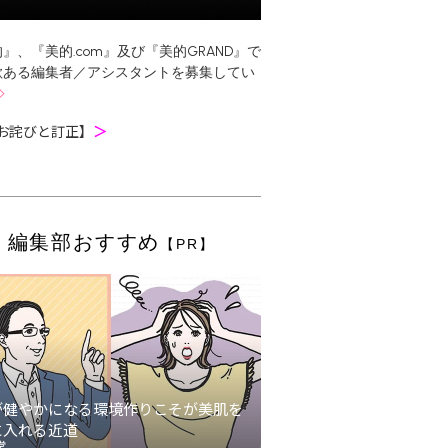
』、『美的.com』及び『美的GRAND』で
欲ある編集者／アシスタントを募集してい
お詫びと訂正】
＞
編集部おすすめ
【PR】
が健やかになる環境作りこそが美肌を
に入れる近道
堂