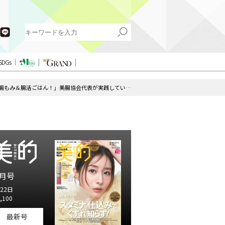
SDGs
「便秘症脱出のカギは腸もみ＆腸活ごはん！」美腸協会代表が実践している胃活・腸活
月号
22日
,100
最新号