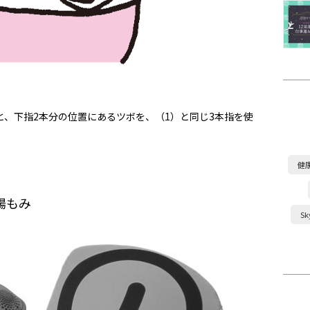
と、下指2本分の位置にあるツボを、（1）と同じ3本指を使
健
腸もみ
S