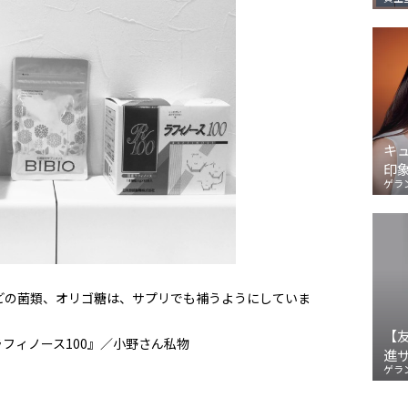
キ
印
ゲラ
どの菌類、オリゴ糖は、サプリでも補うようにしていま
【
ラフィノース100』／小野さん私物
進
ゲラ