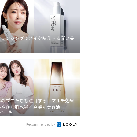
クレンジングでメイク映えする潤い美
へ
容のプロたちも注目する、マルチ効果
健やかな肌へ導く高機能美容液
クシール
Recommended by