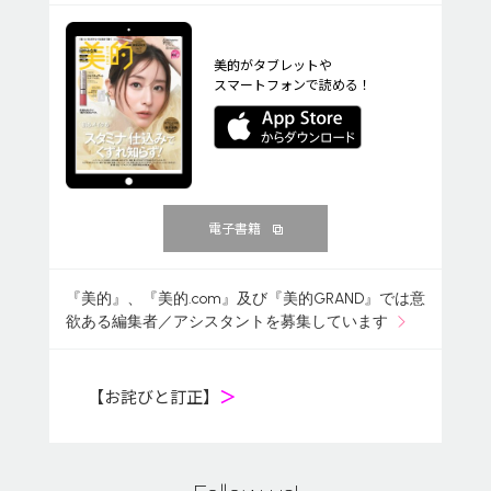
美的がタブレットや
スマートフォンで読める！
電子書籍
『美的』、『美的.com』及び『美的GRAND』では意
欲ある編集者／アシスタントを募集しています
【お詫びと訂正】
＞