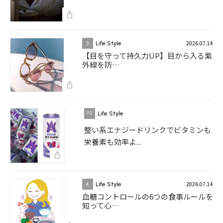
2026.07.14
3
Life Style
【目を守って持久力UP】目から入る紫
外線を防…
Life Style
整い系エナジードリンクでビタミンも
栄養素も効率よ...
2026.07.14
4
Life Style
血糖コントロールの6つの食事ルールを
知って心…