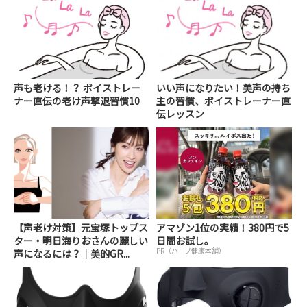
声も老ける！？ ボイストレー
いい声になりたい！美声の持ち
ナー直伝の老け声撃退習慣10
主の習慣、ボイストレーナー直
伝レッスン
【声老け対策】元宝塚トップス
アマゾン1位の実績！380円で5
ター・明日海りおさんの麗しい
日間お試し。
PR（ハーブ健康本舗）
声になるには？｜美的GR...