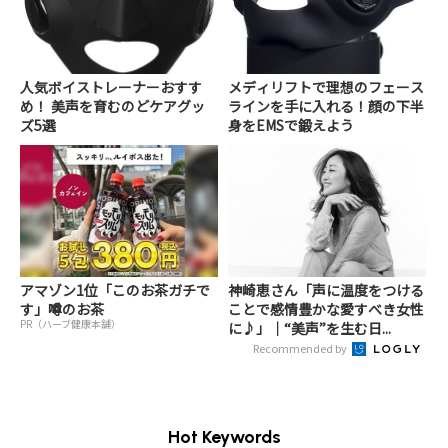
人気ボイストレーナーおすす
メディリフトで理想のフェース
め！ 美声を育むのどケアグッ
ラインを手に入れる！顔の下半
ズ5選
身をEMSで鍛えよう
アマゾン1位「このお茶ガチで
神崎恵さん「声に温度をつける
す」噂のお茶
ことで感情豊かな愛すべき女性
PR（ハーブ健康本舗）
に♪」｜“美声”を生む日...
Recommended by
Hot Keywords