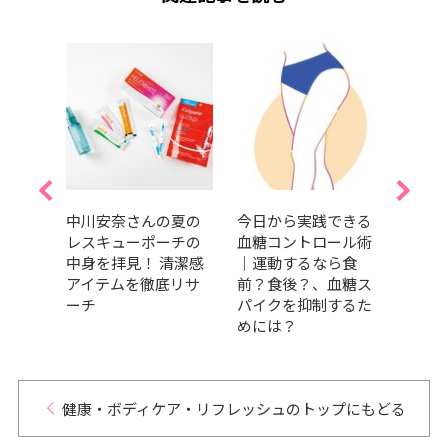
食生
中川安奈さんの夏の
今日から実践できる
森 
ケア
レスキューポーチの
血糖コントロール術
も今
をキ
中身を拝見！ 清潔感
｜運動するなら食
がい
点＆
アイテムを徹底リサ
前？食後？、血糖ス
トロ
い春
ーチ
パイクを抑制するた
い身
めには？
健康・ボディケア・リフレッシュのトップにもどる