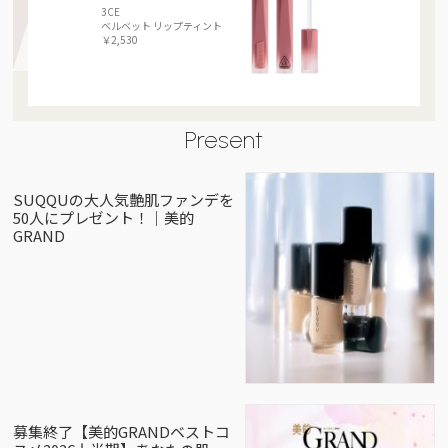
3CE
ベルベット リップティント
￥2,530
Present
SUQQUの大人気艶肌ファンデを
50人にプレゼント！｜美的
GRAND
募集終了【美的GRANDベストコ