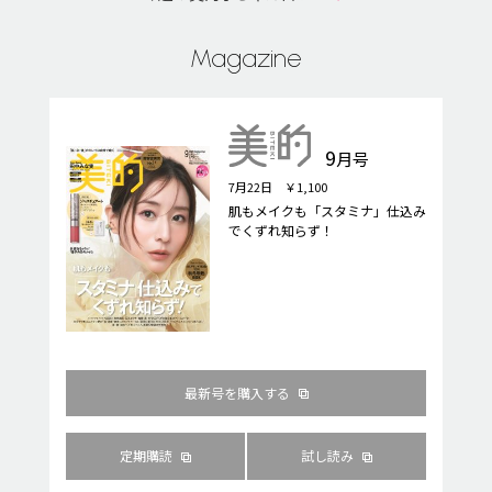
Magazine
9
月号
7月22日 ￥1,100
肌もメイクも「スタミナ」仕込み
でくずれ知らず！
最新号を購入する
定期購読
試し読み