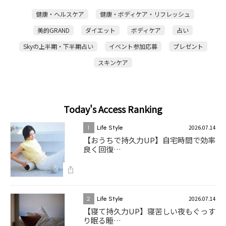
健康・ヘルスケア
健康・ボディケア・リフレッシュ
美的GRAND
ダイエット
ボディケア
占い
Skyの上半期・下半期占い
イベント参加応募
プレゼント
スキンケア
Today's Access Ranking
2026.07.14
1
Life Style
【おうちで持久力UP】自宅時間で効率
良く回復…
2026.07.14
2
Life Style
【寝て持久力UP】寝苦しい夜もぐっす
り眠る睡…