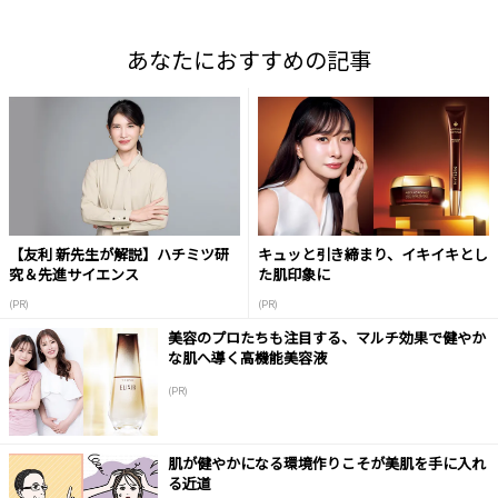
あなたにおすすめの記事
【友利 新先生が解説】ハチミツ研
キュッと引き締まり、イキイキとし
究＆先進サイエンス
た肌印象に
(PR)
(PR)
美容のプロたちも注目する、マルチ効果で健やか
な肌へ導く高機能美容液
(PR)
肌が健やかになる環境作りこそが美肌を手に入れ
る近道