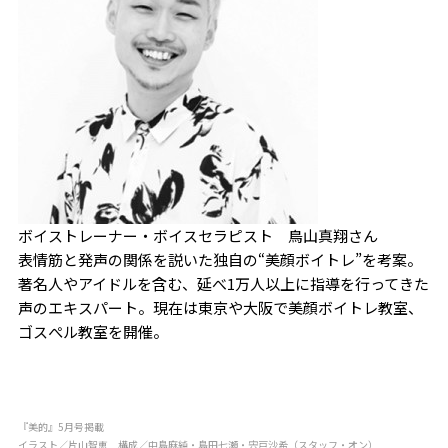
ボイストレーナー・ボイスセラピスト 鳥山真翔さん
表情筋と発声の関係を説いた独自の“美顔ボイトレ”を考案。
著名人やアイドルを含む、延べ1万人以上に指導を行ってきた
声のエキスパート。現在は東京や大阪で美顔ボイトレ教室、
ゴスぺル教室を開催。
『美的』5月号掲載
イラスト／片山智恵 構成／中島麻純・島田七瀬・宍戸沙希（スタッフ・オン）