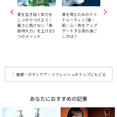
低下
夏を生き抜く体力を
美を育むためのナイ
今日
ンタ
しっかりつけよう！
トルーティン7選｜
血糖
をコ
暑さに負けない「美
肌・心・体をアップ
【睡
方法
容持久力」を上げる5
デートする夜の過ご
の理
「経
つのメソッド
し方は？
デト
セリ
健康・ボディケア・リフレッシュのトップにもどる
あなたにおすすめの記事