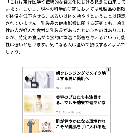
「これは東洋医学や伝統的な食文化における概念に由来して
います。しかし、現在の科学的研究においては乳製品の摂取
が体温を低下させる、あるいは体を冷やすということは確認
されていません。乳製品の健康影響に関する研究でも、冷え
性の人が好んだ食材に乳製品があったというものはありまし
たが、特定の食品が直接的に体温に影響を与えるという可能
性は低いと思います。気になる人は温めて摂取するとよいで
しょう」
朝クレンジングでメイク映
A
えする潤い美肌へ
ds
by
NARS（PR）
lo
gl
美容のプロたちも注目す
y
る、マルチ効果で健やかな
肌へ導く高機能美容液
エリクシール（PR）
肌が健やかになる環境作り
こそが美肌を手に入れる近
道