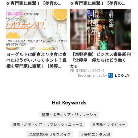
を専門家に直撃！【美容の...
を専門家に直撃！【美容の...
ヨーグルトは朝食より夕食に食
【西野亮廣】ビジネス書最新刊
べたほうがいいってホント？真
『北極星 僕たちはどう働く
相を専門家に直撃！【美容...
か』
PR（FINCHI on GOETHE）
Recommended by
Hot Keywords
健康・ボディケア・リフレッシュ
健康・ボディケア・リフレッシュニュース
＃表紙インタビュー
宝塚歌劇OGセルフメイク
＃美的エンタメ部