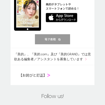
美的がタブレットや
スマートフォンで読める！
電子書籍
『美的』、『美的.com』及び『美的GRAND』では意
欲ある編集者／アシスタントを募集しています
【お詫びと訂正】
＞
Follow us!