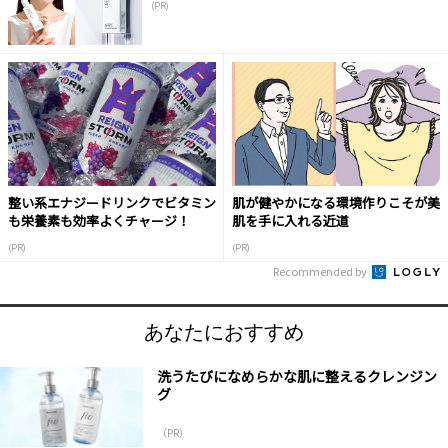
(PR)
整い系エナジードリンクでビタミン
肌が健やかになる環境作りこそが美
も栄養素も効率よくチャージ！
肌を手に入れる近道
(PR)
(PR)
Recommended by
あなたにおすすめ
洗うたびになめらかな肌に整えるクレンジン
グ
（PR）