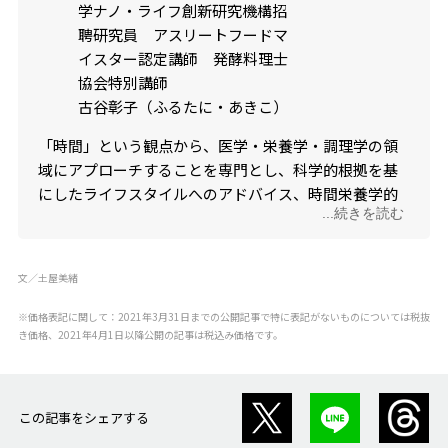
学ナノ・ライフ創新研究機構招
聘研究員 アスリートフードマ
イスター認定講師 発酵料理士
協会特別講師
古谷彰子（ふるたに・あきこ）
「時間」という観点から、医学・栄養学・調理学の領
域にアプローチすることを専門とし、科学的根拠を基
にしたライフスタイルへのアドバイス、時間栄養学的
...続きを読む
栄養指導、実体験を基にした食育活動や講演活動、料
理教室も開催中。現場を通じて得た問題点をもとに、
ヒトを用いた臨床試験、官能評価、アンケート調査を
文／土屋美緒
行うことを得意とする。企業の商品開発や、マーケテ
ィングに役立たせることが出来ると好評を博してい
※価格表記に関して：2021年3月31日までの公開記事で特に表記がないものについては税抜
き価格、2021年4月1日以降公開の記事は税込み価格です。
る。メディア出演、連載、著書多数。
この記事をシェアする