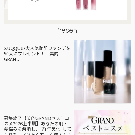
Present
SUQQUの大人気艶肌ファンデを
50人にプレゼント！｜美的
GRAND
募集終了【美的GRANDベストコ
スメ2026上半期】あなたの肌・
髪悩みを解消し、”経年美化”して
くれたコスメをくわしく教えて！