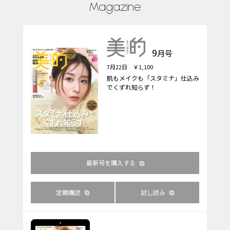
Magazine
9
月号
7月22日 ￥1,100
肌もメイクも「スタミナ」仕込み
でくずれ知らず！
最新号を購入する
定期購読
試し読み