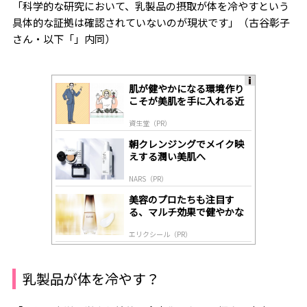
「科学的な研究において、乳製品の摂取が体を冷やすという
具体的な証拠は確認されていないのが現状です」（古谷彰子
さん・以下「」内同
）
肌が健やかになる環境作り
A
こそが美肌を手に入れる近
ds
道
by
資生堂（PR）
lo
gl
朝クレンジングでメイク映
y
えする潤い美肌へ
NARS（PR）
美容のプロたちも注目す
る、マルチ効果で健やかな
肌へ導く高機能美容液
エリクシール（PR）
乳製品が体を冷やす？