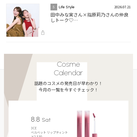
2026.07.21
5
Life Style
田中みな実さん×指原莉乃さんの仲良
しトーク♡…
Cosme
Calendar
話題のコスメの発売日が早わかり！
今月の一覧を今すぐチェック！
8.8
Sat
3CE
ベルベット リップティント
￥2,530