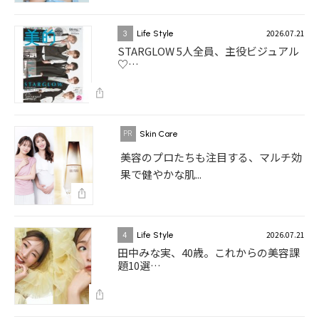
2026.07.21
3
Life Style
STARGLOW 5人全員、主役ビジュアル
♡…
Skin Care
美容のプロたちも注目する、マルチ効
果で健やかな肌...
2026.07.21
4
Life Style
田中みな実、40歳。これからの美容課
題10選…