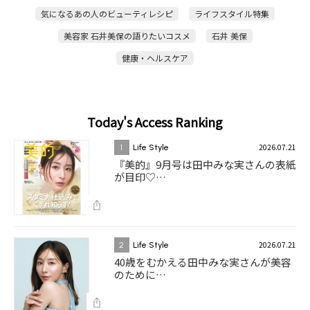
気になるあの人のビューティレシピ
ライフスタイル特集
美容家 石井美保の語りたいコスメ
石井 美保
健康・ヘルスケア
Today's Access Ranking
2026.07.21
1
Life Style
『美的』9月号は田中みな実さんの表紙
が目印♡…
2026.07.21
2
Life Style
40歳をむかえる田中みな実さんが美容
のために…