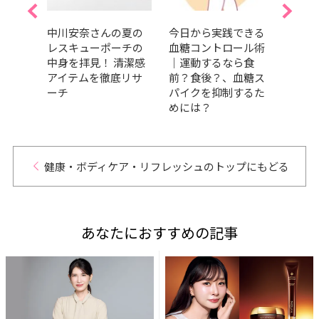
食生
中川安奈さんの夏の
今日から実践できる
森 
ケア
レスキューポーチの
血糖コントロール術
も今
をキ
中身を拝見！ 清潔感
｜運動するなら食
がい
点＆
アイテムを徹底リサ
前？食後？、血糖ス
トロ
い春
ーチ
パイクを抑制するた
い身
めには？
健康・ボディケア・リフレッシュのトップにもどる
あなたにおすすめの記事