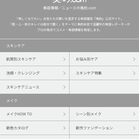
美容情報／ニュースの美的.com
「美しくなりたい」女性たちの願いを追求する美容雑誌『美的』公式サイト。
「肌・心・体のキレイは自分で磨く」をテーマに美的本誌で活躍中の美容レポーターが
プロの視点でコスメ・美容情報を発信します。
スキンケア
肌質別スキンケア
お悩み別ケア
洗顔・クレンジング
スキンケア特集
スキンケアニュース
メイク
メイクHOW TO
シーン別メイク
新色カタログ
新作ファンデーション