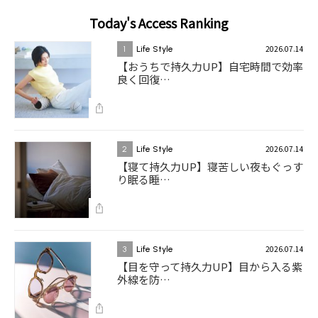
Today's Access Ranking
2026.07.14
1
Life Style
【おうちで持久力UP】自宅時間で効率
良く回復…
2026.07.14
2
Life Style
【寝て持久力UP】寝苦しい夜もぐっす
り眠る睡…
2026.07.14
3
Life Style
【目を守って持久力UP】目から入る紫
外線を防…