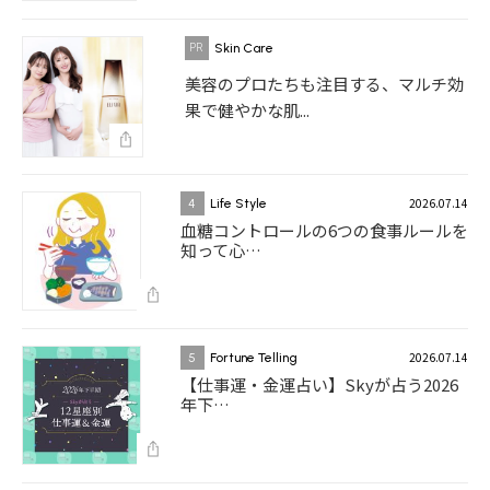
Skin Care
美容のプロたちも注目する、マルチ効
果で健やかな肌...
2026.07.14
4
Life Style
血糖コントロールの6つの食事ルールを
知って心…
2026.07.14
5
Fortune Telling
【仕事運・金運占い】Skyが占う2026
年下…