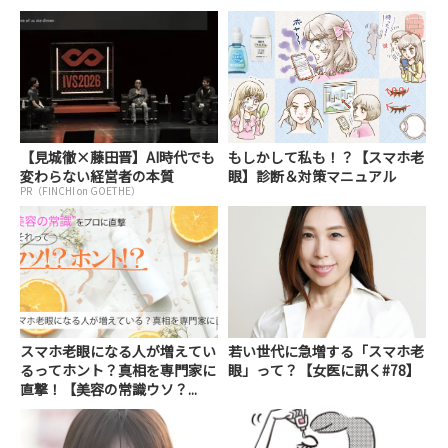
【見城徹×藤田晋】AI時代でも
もしかして私も！？【スマホ老
変わらない経営者の本質
眼】診断＆対策マニュアル
PR（FINCHI on GOETHE）
スマホ老眼になる人が増えてい
若い世代に急増する「スマホ老
るってホント？真相を専門家に
眼」って？【女医に訊く#78】
直撃！【美容の常識ウソ？...