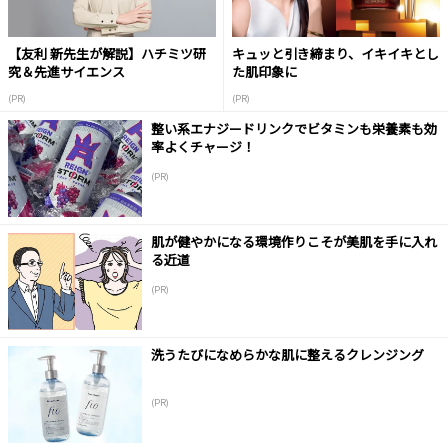
【友利 新先生が解説】ハチミツ研
キュッと引き締まり、イキイキとし
究＆先進サイエンス
た肌印象に
(PR)
(PR)
整い系エナジードリンクでビタミンも栄養素も効
率よくチャージ！
(PR)
肌が健やかになる環境作りこそが美肌を手に入れ
る近道
(PR)
洗うたびになめらかな肌に整えるクレンジング
(PR)