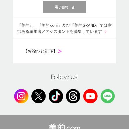
電子書籍
『美的』、『美的.com』及び『美的GRAND』では意
欲ある編集者／アシスタントを募集しています
【お詫びと訂正】
＞
Follow us!