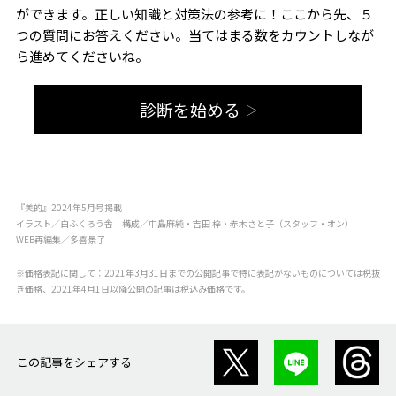
ができます。正しい知識と対策法の参考に！ここから先、５
つの質問にお答えください。当てはまる数をカウントしなが
ら進めてくださいね。
診断を始める
▷
『美的』2024年5月号掲載
イラスト／白ふくろう舎 構成／中島麻純・吉田 梓・赤木さと子（スタッフ・オン）
WEB再編集／多喜景子
※価格表記に関して：2021年3月31日までの公開記事で特に表記がないものについては税抜
き価格、2021年4月1日以降公開の記事は税込み価格です。
この記事をシェアする