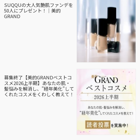
SUQQUの大人気艶肌ファンデを
50人にプレゼント！｜美的
GRAND
募集終了【美的GRANDベストコ
スメ2026上半期】あなたの肌・
髪悩みを解消し、”経年美化”して
くれたコスメをくわしく教えて！