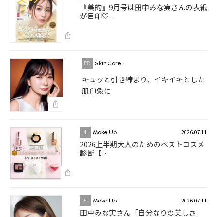
『美的』9月号は田中みな実さんの表紙
が目印♡…
Skin Care
キュッと引き締まり、イキイキとした
肌印象に
2026.07.11
4
Make Up
2026上半期大人のためのベストコスメ
診断【…
2026.07.11
5
Make Up
田中みな実さん「自分なりの美しさ