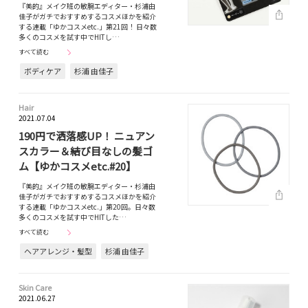
『美的』メイク班の敏腕エディター・杉浦由
佳子がガチでおすすめするコスメほかを紹介
する連載「ゆかコスメetc.」第21回！ 日々数
多くのコスメを試す中でHITし…
すべて読む
ボディケア
杉浦 由佳子
Hair
2021.07.04
190円で洒落感UP！ ニュアン
スカラー＆結び目なしの髪ゴ
ム【ゆかコスメetc.#20】
『美的』メイク班の敏腕エディター・杉浦由
佳子がガチでおすすめするコスメほかを紹介
する連載「ゆかコスメetc.」第20回。日々数
多くのコスメを試す中でHITした…
すべて読む
ヘアアレンジ・髪型
杉浦 由佳子
Skin Care
2021.06.27