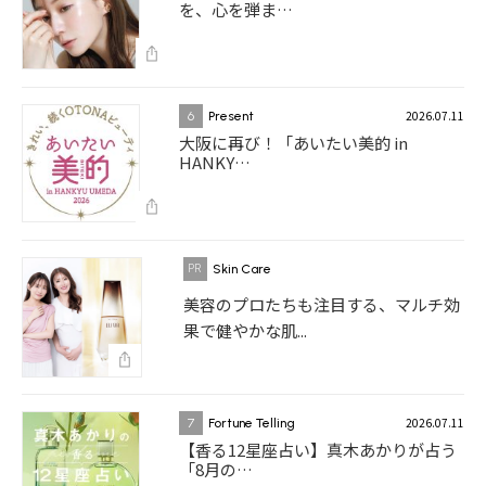
を、心を弾ま…
2026.07.11
6
Present
大阪に再び！「あいたい美的 in
HANKY…
Skin Care
美容のプロたちも注目する、マルチ効
果で健やかな肌...
2026.07.11
7
Fortune Telling
【香る12星座占い】真木あかりが占う
「8月の…