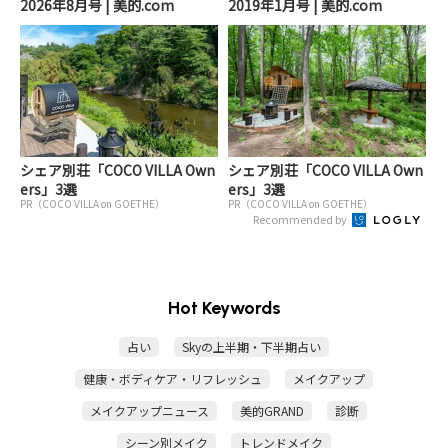
2026年8月号 | 美的.com
2019年1月号 | 美的.com
シェア別荘「COCO VILLA Own
シェア別荘「COCO VILLA Own
ers」3選
ers」3選
PR（COCO VILLA on GOETHE）
PR（COCO VILLA on GOETHE）
Recommended by
Hot Keywords
占い
Skyの上半期・下半期占い
健康・ボディケア・リフレッシュ
メイクアップ
メイクアップニュース
美的GRAND
診断
シーン別メイク
トレンドメイク