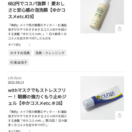
682円でコスパ抜群！ 愛おし
さと安心感の泡洗顔【ゆかコ
スメetc.#19】
『美的』メイク班の敏腕エディター・杉浦由
佳子がガチでおすすめするコスメほかを紹介
する連載「ゆかコスメetc.」！ 日々数多くの
コスメを試す中でHITしたものを…
すべて読む
おすすめ洗顔
洗顔・クレンジング
杉浦 由佳子
Life Style
2021.06.13
withマスクでもストレスフリ
ー！ 眼鏡の強力くもり止めジ
ェル【ゆかコスメetc.＃18】
『美的』メイク班の敏腕エディター・杉浦由
佳子がガチでおすすめするコスメほかを紹介
する連載「ゆかコスメetc.」第18回！ 日々数
多くのコスメを試す中でHITし…
すべて読む