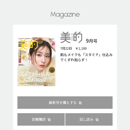
Magazine
9
月号
7月22日 ￥1,100
肌もメイクも「スタミナ」仕込み
でくずれ知らず！
最新号を購入する
定期購読
試し読み