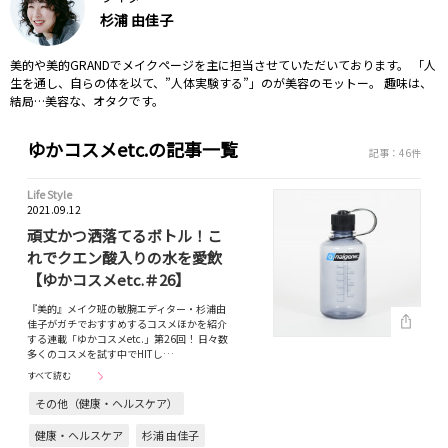
杉浦 由佳子
美的や美的GRANDでメイクページを主に担当させていただいております。 「人
生を通し、自らの体を以て、”人体実験する”」のが美容のモットー。 趣味は、
結局…美容な、オタクです。
ゆかコスメetc.の記事一覧
記事：46件
Life Style
2021.09.12
頑丈かつ洒落てるボトル！こ
れでクエン酸入りの水を愛飲
【ゆかコスメetc.＃26】
『美的』メイク班の敏腕エディター・杉浦由
佳子がガチでおすすめするコスメほかを紹介
する連載「ゆかコスメetc.」第26回！ 日々数
多くのコスメを試す中でHITし…
すべて読む
その他（健康・ヘルスケア）
健康・ヘルスケア
杉浦 由佳子