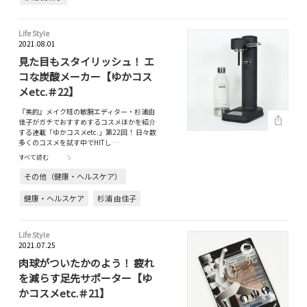
Life Style
2021.08.01
見た目もスタイリッシュ！ エ
コな炭酸メーカー【ゆかコス
メetc.＃22】
『美的』メイク班の敏腕エディター・杉浦由
佳子がガチでおすすめするコスメほかを紹介
する連載「ゆかコスメetc.」第22回！ 日々数
多くのコスメを試す中でHITし…
すべて読む
その他（健康・ヘルスケア）
健康・ヘルスケア
杉浦 由佳子
Life Style
2021.07.25
肉球がついたかのよう！ 疲れ
を減らす足先サポーター【ゆ
かコスメetc.＃21】