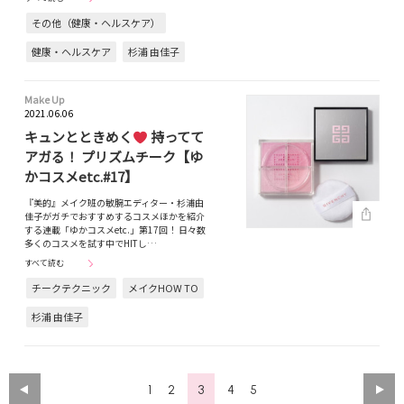
その他（健康・ヘルスケア）
健康・ヘルスケア
杉浦 由佳子
Make Up
2021.06.06
キュンとときめく
持ってて
アガる！ プリズムチーク【ゆ
かコスメetc.#17】
『美的』メイク班の敏腕エディター・杉浦由
佳子がガチでおすすめするコスメほかを紹介
する連載「ゆかコスメetc.」第17回！ 日々数
多くのコスメを試す中でHITし…
すべて読む
チークテクニック
メイクHOW TO
杉浦 由佳子
1
2
3
4
5