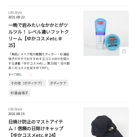
Life Style
2021.08.22
一晩で岩みたいなかかとがツ
ルツル！ レベル違いフットク
リーム【ゆかコスメetc.＃
25】
『美的』メイク班の敏腕エディター・杉浦由
佳子がガチでおすすめするコスメほかを紹介
する連載「ゆかコスメetc.」第25回！ 日々数
多くのコスメを試す中でHITし…
すべて読む
その他（ボディケア）
ボディケア
杉浦 由佳子
Life Style
2021.08.15
日焼け防止のマストアイテ
ム！信頼の日除けキャップ
【ゆかコスメetc.＃24】