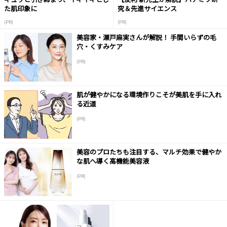
た肌印象に
究＆先進サイエンス
(PR)
(PR)
美容家・瀬戸麻実さんが解説！ 手間いらずの毛
穴・くすみケア
(PR)
肌が健やかになる環境作りこそが美肌を手に入れ
る近道
(PR)
美容のプロたちも注目する、マルチ効果で健やか
な肌へ導く高機能美容液
(PR)