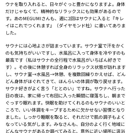
ウナを取り入れると、日々がぐっと豊かになりますよ。身体
だけじゃなくて、精神的なリラックスにも効果があるので
す。あの
MEGUMI
さんも、週に
2
回はサウナに入ると『キレ
イはこれでつくれます』（ダイヤモンド社）に書いてありま
した。
サウナには心地よさが詰まっています。サウナ室で汗をかく
のも気持ちがいいですし、水風呂に入って身体を冷やすのも
最高です（私はサウナの全行程で水風呂がいちばん好きで
す）。その後に休憩すれば全身のリラックス状態が訪れます
し、サウナ室→水風呂→休憩、を複数回繰りかえせば、どん
どん身体がほぐれてきて、ほんらいの体調が取り戻せます。
サウナ好きがよく言う「ととのい」ですね。サウナへ行った
日の夜は、家に帰って布団に入った瞬間に寝落ちし、朝まで
ぐっすり眠れます。快眠を助けてくれるのもサウナのいいと
ころで、いい体調をキープするために欠かせない習慣となり
ました。しっかり睡眠を取ると、それだけで肌の調子もよく
なっている気がします。みなさんも、自分のよく行く地域に
どんなサウナがあるか調べてみると、意外に近い場所に温浴