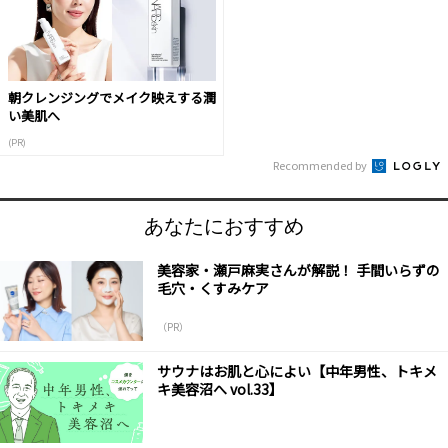
朝クレンジングでメイク映えする潤
い美肌へ
(PR)
Recommended by
あなたにおすすめ
美容家・瀬戸麻実さんが解説！ 手間いらずの
毛穴・くすみケア
（PR）
サウナはお肌と心によい【中年男性、トキメ
キ美容沼へ vol.33】