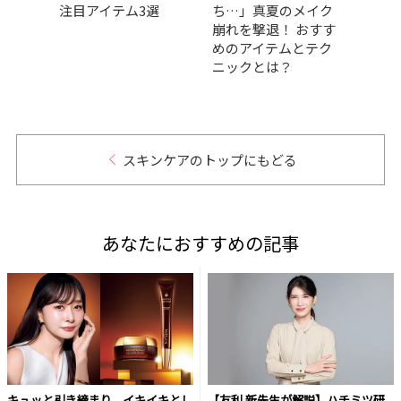
タッ
注目アイテム3選
ち…」真夏のメイク
任！ 
メに
崩れを撃退！ おすす
壇！
めのアイテムとテク
愛と
ニックとは？
日”を
スキンケアのトップにもどる
あなたにおすすめの記事
キュッと引き締まり、イキイキとし
【友利 新先生が解説】ハチミツ研