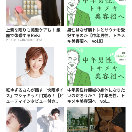
上質な眠りも美髪ケアも！ 銀
男性はなぜ筋トレとサウナを愛
座で体感するReFa
好するのか【中年男性、トキメ
PR（ReFa GINZA on CREA）
キ美容沼へ vol.8】
紅ゆずるさんが話す「快眠ボイ
中年男性は機械の身体になりた
ス」でシャキッと目覚め！【ビ
いのだろうか？【中年男性、ト
ューティインタビュー付き...
キメキ美容沼へ vol....