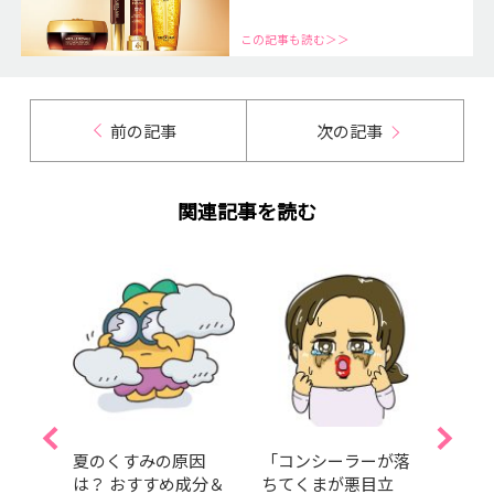
この記事も読む＞＞
前の記事
次の記事
関連記事を読む
メ」
夏のくすみの原因
「コンシーラーが落
SAB
理を！
は？ おすすめ成分＆
ちてくまが悪目立
に田