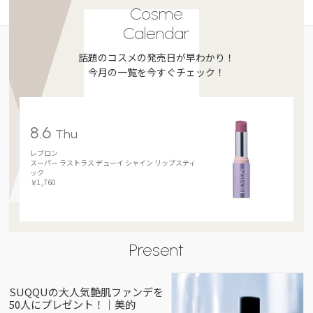
Cosme
Calendar
話題のコスメの発売日が早わかり！
今月の一覧を今すぐチェック！
8.6
Thu
レブロン
スーパー ラストラス デューイ シャイン リップスティ
ック
￥1,760
Present
SUQQUの大人気艶肌ファンデを
50人にプレゼント！｜美的