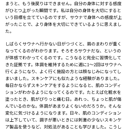
まうと、もう後戻りはできません。自分の身体に対する感度
がひとつ上がった瞬間です。私は自分の身体を大切にすると
いう目標を立てているのですが、サウナで身体への感度が上
がったことで、より身体を大切にできているように思えまし
た。
しばらくサウナへ行かない日がつづくと、肩のまわりが重く
なってくるのがわかります。そろそろサウナだな、というの
が体感でわかってくるのです。こうなると完全に習慣化して
きた証拠です。体調を維持するために週に
1
～
2
回はサウナへ
行くようになり、よく行く施設の方とは顔なじみになってし
まいました。スキンケアにも似たような経験がありました。
毎日かならずスキンケアをするようになると、肌のコンディ
ションがわかるようになってくるのです。たとえば化粧水を
塗ったとき、肌がぴりっと痛む日。あれっ、ちょっと肌が傷
んでいるのかな。体調があまりよくないのだろうか。そんな
変化に気づけるようになります。日々、肌のコンディション
は上下していて、調子が悪いときには刺激の少ないスキンケ
ア製品を使うなど、対処法があることも学びました。こうし