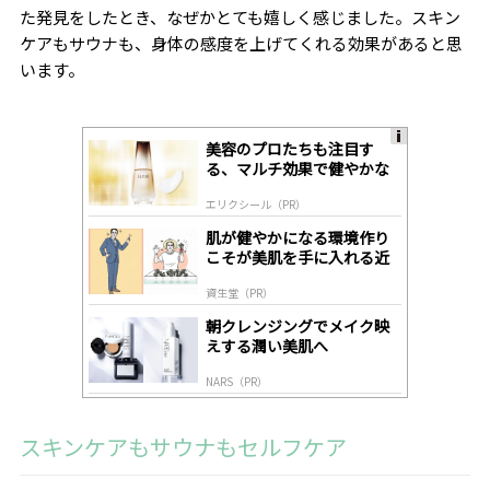
た発見をしたとき、なぜかとても嬉しく感じました。スキン
ケアもサウナも、身体の感度を上げてくれる効果があると思
います。
美容のプロたちも注目す
A
る、マルチ効果で健やかな
ds
肌へ導く高機能美容液
by
エリクシール（PR）
lo
gl
肌が健やかになる環境作り
y
こそが美肌を手に入れる近
道
資生堂（PR）
朝クレンジングでメイク映
えする潤い美肌へ
NARS（PR）
スキンケアもサウナもセルフケア