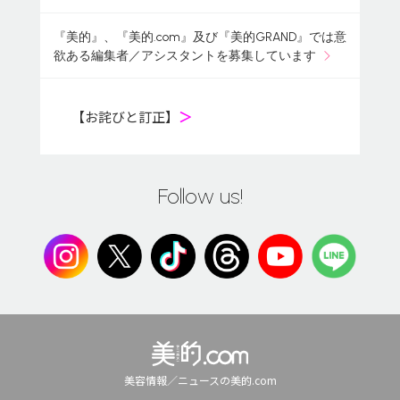
『美的』、『美的.com』及び『美的GRAND』では意
欲ある編集者／アシスタントを募集しています
【お詫びと訂正】
＞
Follow us!
美容情報／ニュースの美的.com