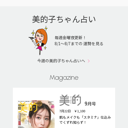
美的子ちゃん占い
毎週金曜夜更新！
8/1〜8/7までの 運勢を見る
今週の美的子ちゃん占いへ
Magazine
9
月号
7月22日 ￥1,100
肌もメイクも「スタミナ」仕込み
でくずれ知らず！