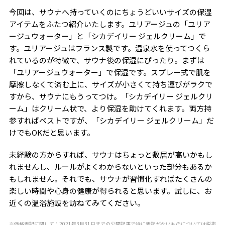
今回は、サウナへ持っていくのにちょうどいいサイズの保湿
アイテムをふたつ紹介いたします。ユリアージュの「ユリア
ージュウォーター」と「シカデイリー ジェルクリーム」で
す。ユリアージュはフランス製です。温泉水を使ってつくら
れているのが特徴で、サウナ後の保湿にぴったり。まずは
「ユリアージュウォーター」で保湿です。スプレー式で肌を
摩擦しなくて済む上に、サイズが小さくて持ち運びがラクで
すから、サウナにもうってつけ。「シカデイリー ジェルクリ
ーム」はクリーム状で、より保湿を助けてくれます。両方持
参すればベストですが、「シカデイリー ジェルクリーム」だ
けでも
OK
だと思います。
未経験の方からすれば、サウナはちょっと敷居が高いかもし
れませんし、ルールがよくわからないといった部分もあるか
もしれません。それでも、サウナが習慣化すればたくさんの
楽しい時間や心身の健康が得られると思います。試しに、お
近くの温浴施設を訪ねてみてください。
※価格表記に関して：2021年3月31日までの公開記事で特に表記がないものについては税抜