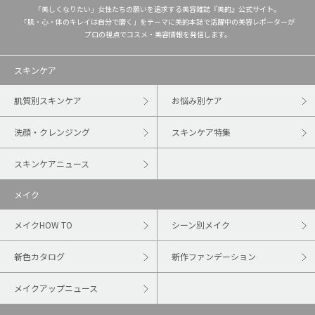
「美しくなりたい」女性たちの願いを追求する美容雑誌『美的』公式サイト。
「肌・心・体のキレイは自分で磨く」をテーマに美的本誌で活躍中の美容レポーターが
プロの視点でコスメ・美容情報を発信します。
スキンケア
肌質別スキンケア
お悩み別ケア
洗顔・クレンジング
スキンケア特集
スキンケアニュース
メイク
メイクHOW TO
シーン別メイク
新色カタログ
新作ファンデーション
メイクアップニュース