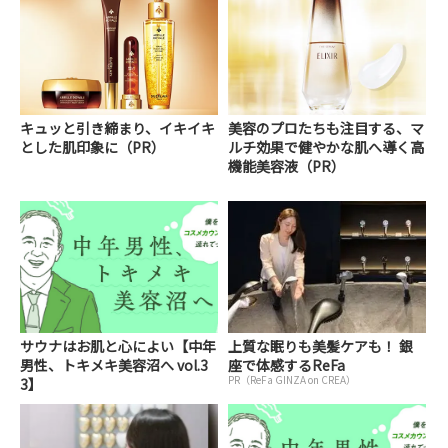
キュッと引き締まり、イキイキ
美容のプロたちも注目する、マ
とした肌印象に（PR）
ルチ効果で健やかな肌へ導く高
機能美容液（PR）
サウナはお肌と心によい【中年
上質な眠りも美髪ケアも！ 銀
男性、トキメキ美容沼へ vol.3
座で体感するReFa
PR（ReFa GINZA on CREA）
3】