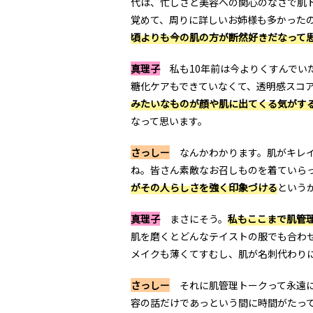
代は、忙しさと美容への関心のなさで肌
覚めて、周りに詳しいお姉様も多かった
頃よりも今の肌の方が断然好きだなって
真理子
私も10年前は今よりくすんでい
糖化ケアもできていなくて、透明感スコ
みたいなものが顔や肌に出てくる気がす
なって思います。
さっしー
なんかわかります。肌がキレイ
ね。皆さん素敵なお召しものを着ていら
がその人らしさを強く印象づける
という
真理子
まさにそう。
私もここまで肌管
肌を磨くとどんなテイストの服でも合わ
メイクも薄くてすむし、肌が名刺代わり
さっしー
それに肌管理トークって永遠に
容の話だけであっという間に時間がたっ