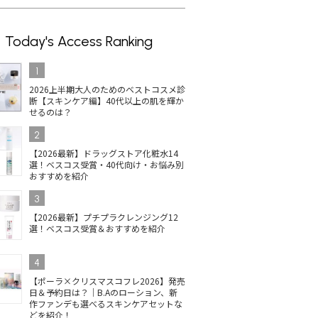
Today's Access Ranking
1
2026上半期大人のためのベストコスメ診
断【スキンケア編】40代以上の肌を輝か
せるのは？
2
【2026最新】ドラッグストア化粧水14
選！ベスコス受賞・40代向け・お悩み別
おすすめを紹介
3
【2026最新】プチプラクレンジング12
選！ベスコス受賞＆おすすめを紹介
4
【ポーラ×クリスマスコフレ2026】発売
日＆予約日は？｜B.Aのローション、新
作ファンデも選べるスキンケアセットな
どを紹介！