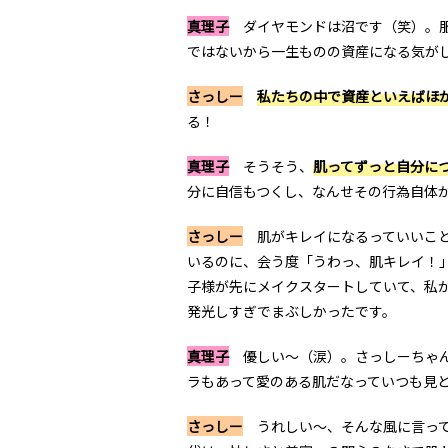
真理子
ダイヤモンドは沼です（笑）。服
ではないから一生ものの資産になる気が
さっしー
私たちの中で資産といえばほ
る！
真理子
そうそう、
肌ってずっと自分に
分に自信もつくし、なんせその行為自体
さっしー
肌がキレイになるっていいこと
いるのに、会う度「うわっ、肌キレイ！
子様が先にメイクスタートしていて、私
発光しすぎでまぶしかったです。
真理子
優しい〜（涙）。さっしーちゃん
ラもあって愛のある肌だなっていつも見
さっしー
うれしい〜、そんな風に言って