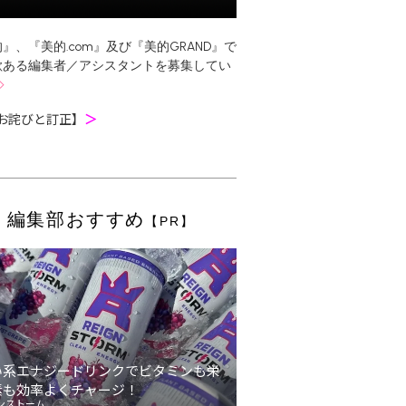
』、『美的.com』及び『美的GRAND』で
欲ある編集者／アシスタントを募集してい
お詫びと訂正】
＞
編集部おすすめ
【PR】
い系エナジードリンクでビタミンも栄
素も効率よくチャージ！
ンストーム