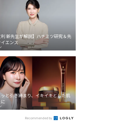
友利 新先生が解説】ハチミツ研究＆先
サイエンス
ン
ュッと引き締まり、イキイキとした肌
象に
ン
Recommended by