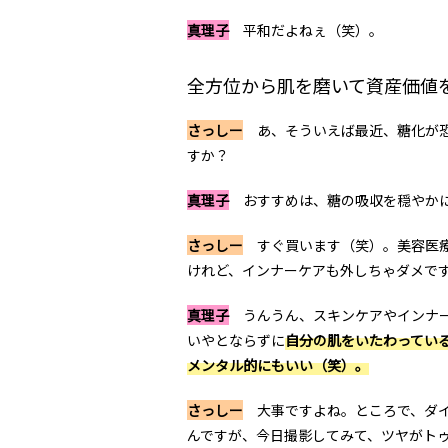
真理子
平和だよねぇ（笑）。
全方位から肌を磨いて資産価値
さっしー
あ、そういえば最近、糖化が恐
すか？
真理子
おすすめは、糖の吸収を穏やかに
さっしー
すぐ買います（笑）。美容医療
けれど、インナーケアも外しちゃダメで
真理子
うんうん、スキンケアやインナー
いやとならずに
自分の肌をいたわってい
メンタル的にもいい（笑）。
さっしー
大事ですよね。ところで、ダイ
んですが、今日撮影してみて、ツヤがト