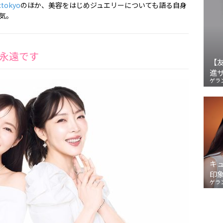
ctokyo
のほか、美容をはじめジュエリーについても語る自身
人気。
永遠です
【
進
ゲラ
キ
印
ゲラ