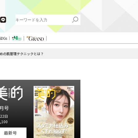
SDGs
めの肌管理テクニックとは？
月号
22日
,100
最新号