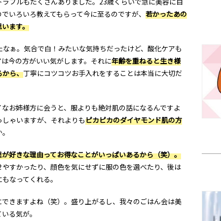
トラブルもたくさんありました。23歳くらいで急に美容に目
のでいろいろ教えてもらって今に至るのですが、
若かったあの
思います。
たなぁ。気合で白！みたいな気持ちだったけど、酸化ケアも
アは今の方がいい気がします。それに
年齢を重ねると生き様
るから、
丁寧にコツコツお手入れをすることは本当に大切だ
なお姉様方に会うと、服よりも絶対肌の話になるんですよ
っしゃいますが、それよりも
ピカピカのダイヤモンド肌の方
か。
理が好きな理由ってお得なことがいっぱいあるから（笑）。
せやすかったり、顔色を気にせずに服の色を選べたり、後は
にもなってくれる。
できますよね（笑）。盛り上がるし、我々のごはん会は美
ている気が。