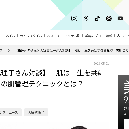
ア
ネイル
ライフスタイル
ベスコス
アイテム別
美容のプロ
連載
占い
ス
【指原莉乃さん×大野真理子さん対談】「肌は一生を共にする資産♡」美肌のた
2026.05.01
真理子さん対談】「肌は一生を共に
めの肌管理テクニックとは？
9
7月
ケアニュース
大野 真理子
￥1