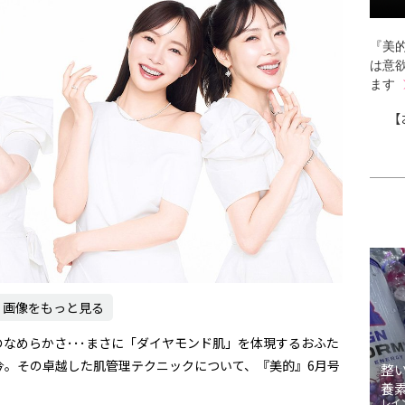
『美的
は意
ます
【
画像をもっと見る
なめらかさ･･･まさに「ダイヤモンド肌」を体現するおふた
今。その卓越した肌管理テクニックについて、『美的』6月号
整
養
レイ