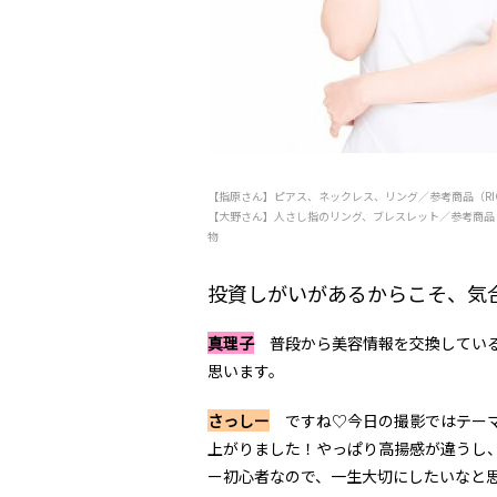
【指原さん】ピアス、ネックレス、リング／参考商品（RICO
【大野さん】人さし指のリング、ブレスレット／参考商品（R
物
投資しがいがあるからこそ、気
真理子
普段から美容情報を交換している
思います。
さっしー
ですね♡今日の撮影ではテーマ
上がりました！やっぱり高揚感が違うし
ー初心者なので、一生大切にしたいなと