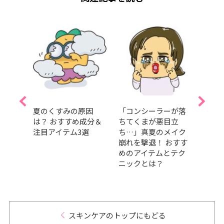
メ」
夏のくすみの原因
「コンシーラーが落
SAB
理を！
は？ おすすめ成分＆
ちてくまが悪目立
に田
タッ
注目アイテム3選
ち…」真夏のメイク
任！ 
メに
崩れを撃退！ おすす
壇！
めのアイテムとテク
愛と
ニックとは？
日”を
スキンケアのトップにもどる