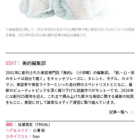
※価格表記に関して：2021年3月31日までの公開記事で特に表記がないものについては税抜
き価格、2021年4月1日以降公開の記事は税込み価格です。
EDIT：
美的編集部
2001年に創刊された美容専門誌『美的』（小学館）の編集部。「肌・心・体
のキレイは自分で磨く」をキャッチフレーズに、タレント、モデル、カメラ
マン、美容家や美容ライターといった各分野のスペシャリストとともに、最
新のビューティトピックを深く掘り下げた誌面作りがモットーです。2026年
には創刊25周年を迎え、これまで積み上げた膨大な美容に関する最新の知見
をもとに、美容に対して誠実なメディア運営に取り組んでいます。
記事一覧へ
撮影：
当瀬真衣（TRIVAL）
ヘア＆メイク：
小澤 桜
スタイリスト：
hao