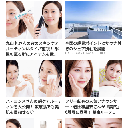
丸山 礼さんの夜のスキンケア
全国の絶景ポイントにサウナ付
ルーティンはタイパ重視！ 部
きのシェア別荘を展開
PR（COCO VILLA on GOETHE）
屋の至る所にアイテムを置...
ハ・ヨンスさんの朝ケアルーテ
フリー転身の人気アナウンサ
ィンを大公開！ 敏感肌でも美
ー・岩田絵里奈さんが『美的』
肌を目指せる♡
6月号に登場！ 朝夜ルーテ...