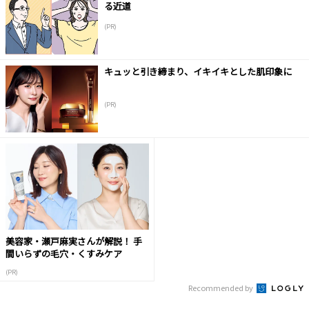
る近道
(PR)
キュッと引き締まり、イキイキとした肌印象に
(PR)
美容家・瀬戸麻実さんが解説！ 手
間いらずの毛穴・くすみケア
(PR)
Recommended by