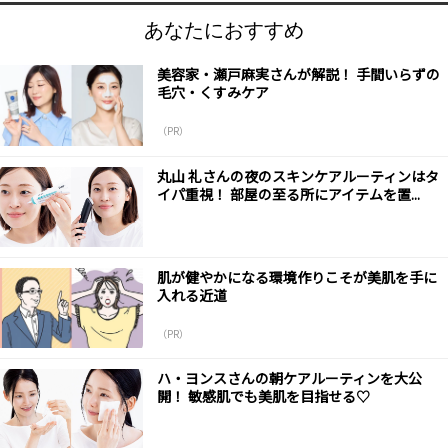
あなたにおすすめ
美容家・瀬戸麻実さんが解説！ 手間いらずの
毛穴・くすみケア
（PR）
丸山 礼さんの夜のスキンケアルーティンはタ
イパ重視！ 部屋の至る所にアイテムを置...
肌が健やかになる環境作りこそが美肌を手に
入れる近道
（PR）
ハ・ヨンスさんの朝ケアルーティンを大公
開！ 敏感肌でも美肌を目指せる♡