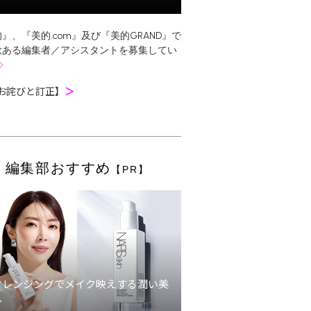
』、『美的.com』及び『美的GRAND』で
欲ある編集者／アシスタントを募集してい
お詫びと訂正】
＞
編集部おすすめ
【PR】
クレンジングでメイク映えする潤い美
へ