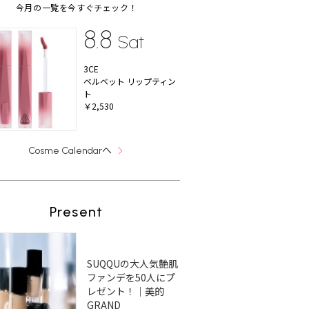
今月の一覧を今すぐチェック！
8.8
Sat
3CE
ベルベット リップティン
ト
￥2,530
へ
Cosme Calendar
Present
SUQQUの大人気艶肌
ファンデを50人にプ
レゼント！｜美的
GRAND