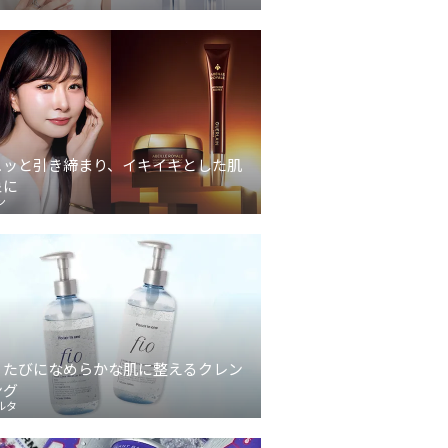
ュッと引き締まり、イキイキとした肌
象に
ン
うたびになめらかな肌に整えるクレン
ング
ルタ