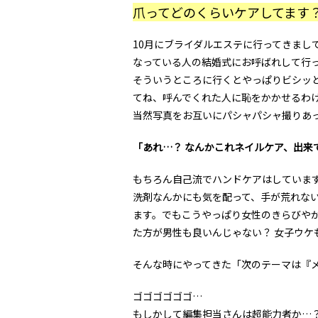
爪ってどのくらいケアしてます
10月にブライダルエステに行ってきまし
なっている人の結婚式にお呼ばれして行
そういうところに行くとやっぱりビシッ
てね、呼んでくれた人に恥をかかせるわ
当然写真をお互いにパシャパシャ撮りあ
「あれ…？ なんかこれネイルケア、出来て
もちろん自己流でハンドケアはしていま
洗剤なんかにも気を配って、手が荒れな
ます。でもこうやっぱり女性のきらびや
た方が男性も良いんじゃない？ 女子ウケ
そんな時にやってきた「次のテーマは『
ゴゴゴゴゴゴ…
もしかして編集担当さんは超能力者か…