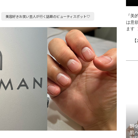
『美的
美容好きお笑い芸人が行く話題のビューティスポット♡
は意
ます
【
朝
肌
NARS