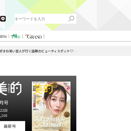
SDGs
メンズがネイルサロンに行ってみた！できるビジネスマンが爪をケアする理由は？【美容好きお笑い芸人が行く話題のビューティスポット♡vol.8】by『美的HEN』
月号
22日
,100
最新号