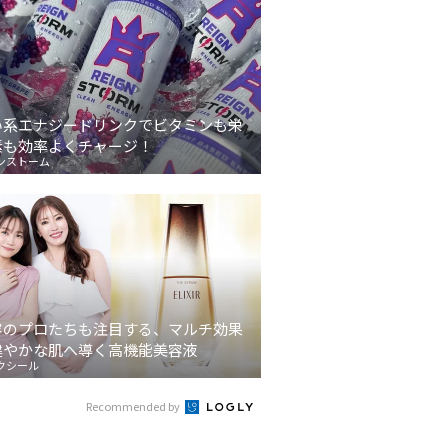
い系エナジードリンクでビタミンも栄
素も効率よくチャージ！
ンストーム
容のプロたちも注目する、マルチ効果
健やかな肌へ導く高機能美容液
クシール
Recommended by