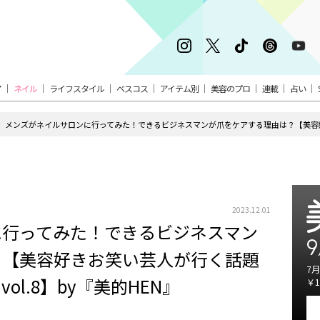
ア
ネイル
ライフスタイル
ベスコス
アイテム別
美容のプロ
連載
占い
2023.12.01
に行ってみた！できるビジネスマン
9
？【美容好きお笑い芸人が行く話題
7月
l.8】by『美的HEN』
￥1