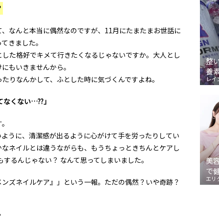
？
て、なんと本当に偶然なのですが、11月にたまたまお世話に
ってきました。
とした格好でキメて行きたくなるじゃないですか。大人とし
整
けにもいきませんから。
養
ったりなんかして、ふとした時に気づくんですよね。
レイ
なくない…??」
す。
いように、清潔感が出るように心がけて手を労ったりしてい
かなネイルとは違うながらも、もうちょっときちんとケアし
もするんじゃない？ なんて思ってしまいました。
美
で
エリ
メンズネイルケア』」という一報。ただの偶然？いや奇跡？
？