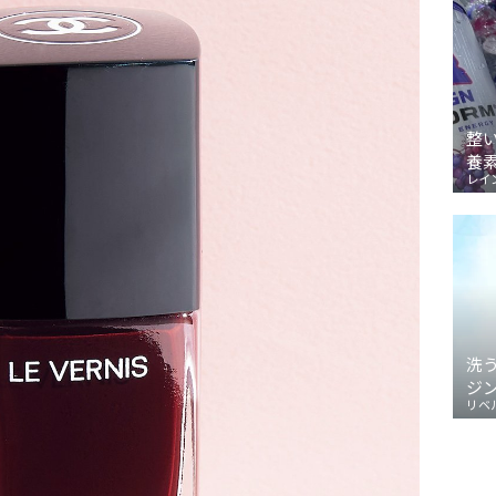
整
養
レイ
洗
ジ
リベ