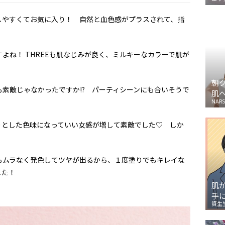
やすくてお気に入り！ 自然と血色感がプラスされて、指
ね！ THREEも肌なじみが良く、ミルキーなカラーで肌が
朝
素敵じゃなかったですか!? パーティシーンにも合いそうで
肌
NARS
とした色味になっていい女感が増して素敵でした♡ しか
ムラなく発色してツヤが出るから、１度塗りでもキレイな
した！
肌
手
資生