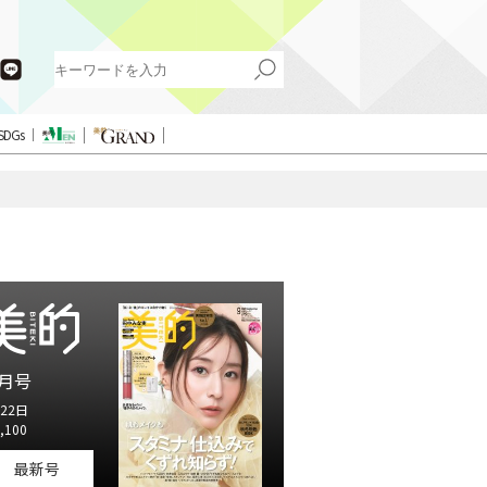
SDGs
月号
22日
,100
最新号