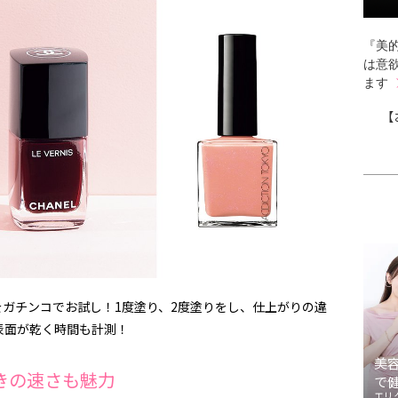
『美的
は意
ます
【
ガチンコでお試し！1度塗り、2度塗りをし、仕上がりの違
表面が乾く時間も計測！
美
きの速さも魅力
で
エリ