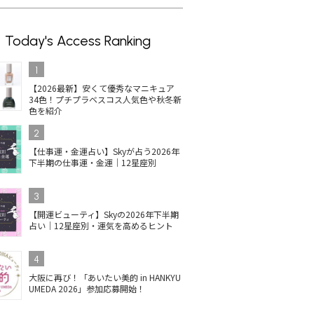
Today's Access Ranking
1
【2026最新】安くて優秀なマニキュア
34色！プチプラベスコス人気色や秋冬新
色を紹介
2
【仕事運・金運占い】Skyが占う2026年
下半期の仕事運・金運｜12星座別
3
【開運ビューティ】Skyの2026年下半期
占い｜12星座別・運気を高めるヒント
4
大阪に再び！「あいたい美的 in HANKYU
UMEDA 2026」参加応募開始！