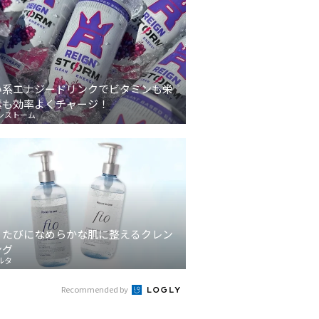
い系エナジードリンクでビタミンも栄
素も効率よくチャージ！
ンストーム
うたびになめらかな肌に整えるクレン
ング
ルタ
Recommended by