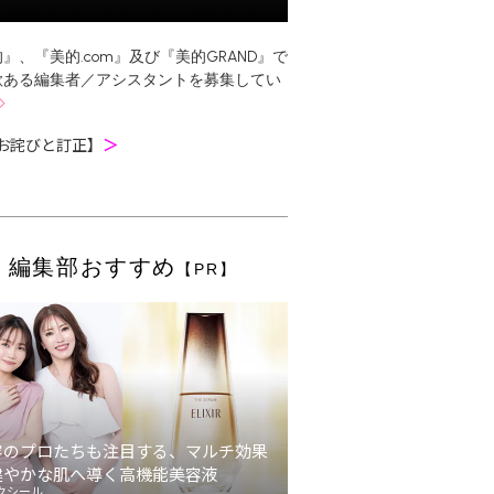
』、『美的.com』及び『美的GRAND』で
欲ある編集者／アシスタントを募集してい
お詫びと訂正】
＞
編集部おすすめ
【PR】
容のプロたちも注目する、マルチ効果
健やかな肌へ導く高機能美容液
クシール