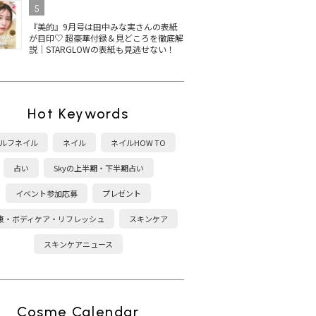
5
『美的』9月号は田中みな実さんの表紙
が目印♡ 超豪華付録＆見どころを徹底解
説｜STARGLOWの表紙も見逃せない！
Hot Keywords
ルフネイル
ネイル
ネイルHOW TO
占い
Skyの上半期・下半期占い
イベント参加応募
プレゼント
康・ボディケア・リフレッシュ
スキンケア
スキンケアニュース
Cosme Calendar