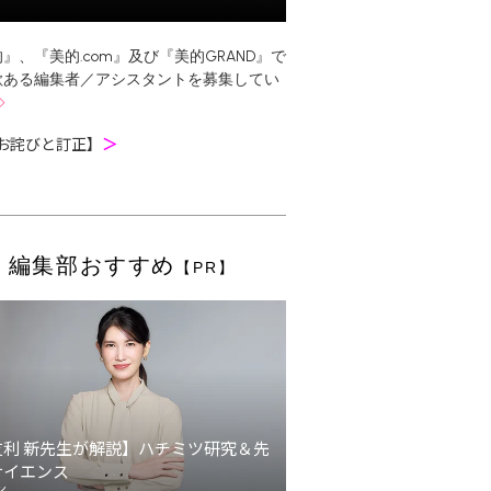
』、『美的.com』及び『美的GRAND』で
欲ある編集者／アシスタントを募集してい
お詫びと訂正】
＞
編集部おすすめ
【PR】
友利 新先生が解説】ハチミツ研究＆先
サイエンス
ン