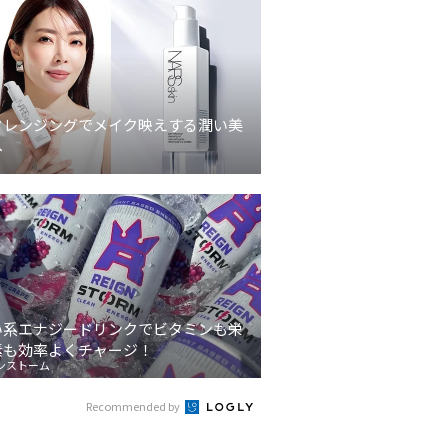
クレンジングでメイク映えする潤い美
へ
い系エナジードリンクでビタミンも栄
素も効率よくチャージ！
ンストーム
Recommended by