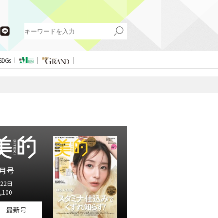
SDGs
月号
22日
,100
最新号