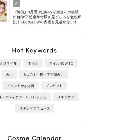
5
『美的』9月号は田中みな実さんの表紙
が目印♡ 超豪華付録＆見どころを徹底解
説｜STARGLOWの表紙も見逃せない！
Hot Keywords
ルフネイル
ネイル
ネイルHOW TO
占い
Skyの上半期・下半期占い
イベント参加応募
プレゼント
康・ボディケア・リフレッシュ
スキンケア
スキンケアニュース
Cosme Calendar