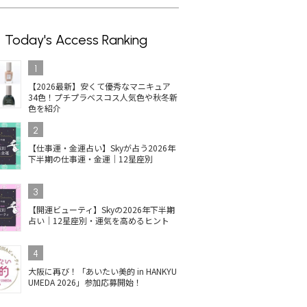
Today's Access Ranking
1
【2026最新】安くて優秀なマニキュア
34色！プチプラベスコス人気色や秋冬新
色を紹介
2
【仕事運・金運占い】Skyが占う2026年
下半期の仕事運・金運｜12星座別
3
【開運ビューティ】Skyの2026年下半期
占い｜12星座別・運気を高めるヒント
4
大阪に再び！「あいたい美的 in HANKYU
UMEDA 2026」参加応募開始！