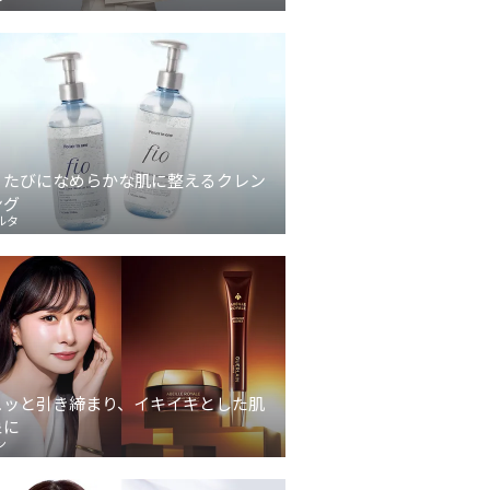
うたびになめらかな肌に整えるクレン
ング
ルタ
ュッと引き締まり、イキイキとした肌
象に
ン