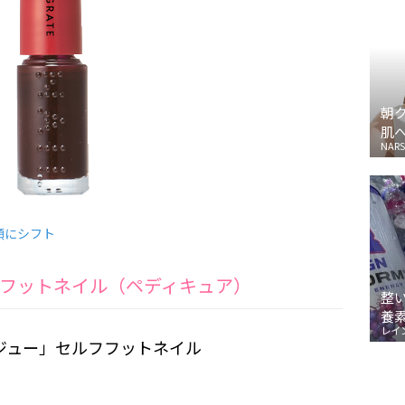
朝
肌
NARS
顔にシフト
フットネイル（ペディキュア）
整
養
レイ
ジュー」セルフフットネイル