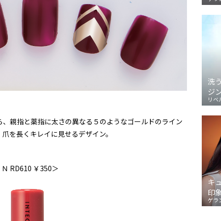
洗
ジ
リベ
ら、親指と薬指に太さの異なる５のようなゴールドのライン
、爪を長くキレイに見せるデザイン。
RD610 ￥350＞
キ
印
ゲラ