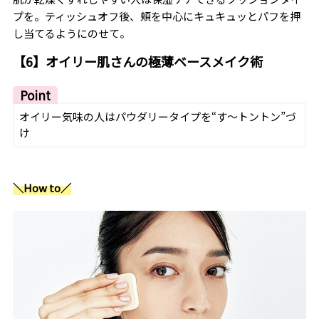
プを。ティッシュオフ後、頬を中心にキュキュッとパフを押
し当てるようにのせて。
【6】オイリー肌さんの極薄ベースメイク術
Point
オイリー気味の人はパウダリータイプを“す～トントン”づ
け
＼How to／