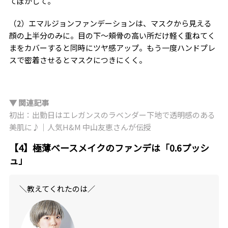
てぼかして。
（2）エマルジョンファンデーションは、マスクから見える
顔の上半分のみに。目の下～頬骨の高い所だけ軽く重ねてく
まをカバーすると同時にツヤ感アップ。もう一度ハンドプレ
スで密着させるとマスクにつきにくく。
▼ 関連記事
初出：出勤日はエレガンスのラベンダー下地で透明感のある
美肌に♪｜人気H&M 中山友恵さんが伝授
【4】極薄ベースメイクのファンデは「0.6プッシ
ュ」
＼教えてくれたのは／