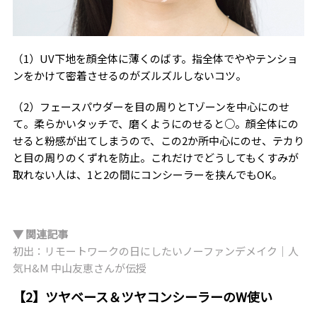
（1）UV下地を顔全体に薄くのばす。指全体でややテンショ
ンをかけて密着させるのがズルズルしないコツ。
（2）フェースパウダーを目の周りとTゾーンを中心にのせ
て。柔らかいタッチで、磨くようにのせると○。顔全体にの
せると粉感が出てしまうので、この2か所中心にのせ、テカり
と目の周りのくずれを防止。これだけでどうしてもくすみが
取れない人は、1と2の間にコンシーラーを挟んでもOK。
▼ 関連記事
初出：リモートワークの日にしたいノーファンデメイク｜人
気H&M 中山友恵さんが伝授
【2】ツヤベース＆ツヤコンシーラーのW使い