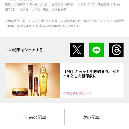
撮影／当瀬真衣（TRIVAL・人物）、金野圭介（静物） ヘア＆メイク／黒田啓蔵（Three
PEACE） モデル／ゆきら 構成／杉浦由佳子
※価格表記に関して：2021年3月31日までの公開記事で特に表記がないものについては税抜
き価格、2021年4月1日以降公開の記事は税込み価格です。
この記事をシェアする
【PR】キュッと引き締まり、イキ
イキとした肌印象に
この記事も読む＞＞
前の記事
次の記事