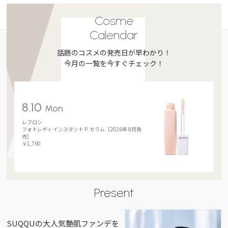
Cosme
Calendar
話題のコスメの発売日が早わかり！
今月の一覧を今すぐチェック！
8.10
Mon
レブロン
フォトレディ インスタント P. セラム［2026年 8月発
売］
￥1,760
Present
SUQQUの大人気艶肌ファンデを