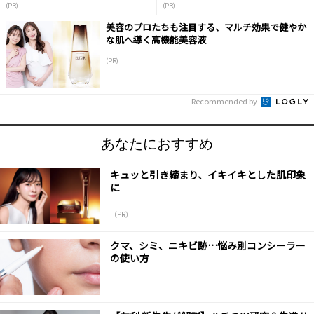
(PR)
(PR)
美容のプロたちも注目する、マルチ効果で健やか
な肌へ導く高機能美容液
(PR)
Recommended by
あなたにおすすめ
キュッと引き締まり、イキイキとした肌印象
に
（PR）
クマ、シミ、ニキビ跡…悩み別コンシーラー
の使い方