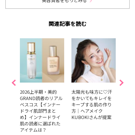
美容賢者をもっとみる
関連記事を読む
クの
2026上半期・美的
太陽光も味方に♡汗
202
長顔
GRAND読者のリアル
をかいてもキレイを
GRA
イク
ベスコス【インナー
キープする肌の作り
ベス
ドライ肌部門まと
方｜ヘアメイク
部門
め】インナードライ
KUBOKIさんが提案
肌の
肌の読者に選ばれた
だア
アイテムは？
的GR