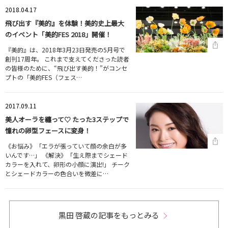
2018.04.17
飛び出す『美的』を体験！美的史上最大
のイベント「美的FES 2018」開催！
『美的』は、2018年3月23日発売の5月号で
創刊17周年。 これまで支えてくださった読者
の皆様のために、“飛び出す美的！”がコンセ
プトの「美的FES（フェス…
2017.09.11
美人オーラを纏って♡ たった3ステップで
憧れの卵型フェースに変身！
《お悩み》「エラが張っていて顔の余白が多
いんです…」 《解決》「生え際までシェード
カラーを入れて、卵形の小顔に演出!」 チーク
とシェードカラーの色合いを微差に…
黒田 啓蔵の記事をもっとみる