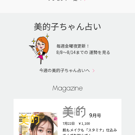
美的子ちゃん占い
毎週金曜夜更新！
8/8〜8/14までの 運勢を見る
今週の美的子ちゃん占いへ
Magazine
9
月号
7月22日 ￥1,100
肌もメイクも「スタミナ」仕込み