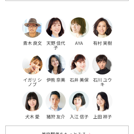
青木 良文
天野 佳代
AYA
有村 実樹
子
イガリ シ
伊熊 奈美
石井 美保
石川 ユウ
ノブ
キ
犬木 愛
猪狩 友介
入江 信子
上田 祥子