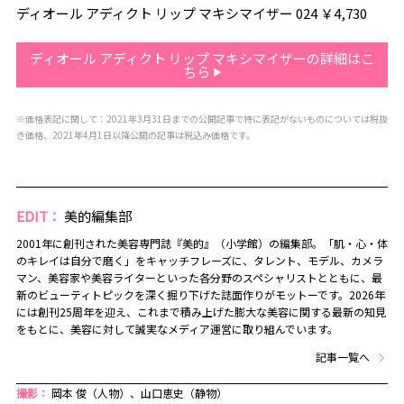
ディオール アディクト リップ マキシマイザー 024 ￥4,730
ディオール アディクト リップ マキシマイザーの詳細はこ
ちら
※価格表記に関して：2021年3月31日までの公開記事で特に表記がないものについては税抜
き価格、2021年4月1日以降公開の記事は税込み価格です。
EDIT：
美的編集部
2001年に創刊された美容専門誌『美的』（小学館）の編集部。「肌・心・体
のキレイは自分で磨く」をキャッチフレーズに、タレント、モデル、カメラ
マン、美容家や美容ライターといった各分野のスペシャリストとともに、最
新のビューティトピックを深く掘り下げた誌面作りがモットーです。2026年
には創刊25周年を迎え、これまで積み上げた膨大な美容に関する最新の知見
をもとに、美容に対して誠実なメディア運営に取り組んでいます。
記事一覧へ
撮影：
岡本 俊（人物）、山口恵史（静物）