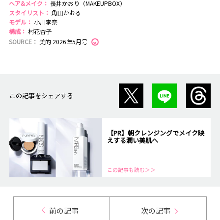
ヘア&メイク：
長井かおり（MAKEUPBOX）
スタイリスト：
角田かおる
モデル：
小川李奈
構成：
村花杏子
SOURCE：
美的 2026年5月号
この記事をシェアする
【PR】朝クレンジングでメイク映
えする潤い美肌へ
この記事も読む＞＞
前の記事
次の記事