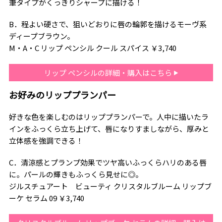
筆タイプがくっきりシャープに描ける！
B．程よい硬さで、狙いどおりに唇の輪郭を描けるモーヴ系
ディープブラウン。
M・A・C リップ ペンシル クール スパイス ￥3,740
リップ ペンシルの詳細・購入はこちら
お好みのリッププランパー
好きな色を楽しむのはリッププランパーで。人中に描いたラ
インをふっくら立ち上げて、唇になりすましながら、厚みと
立体感を強調できる！
C．清涼感とプランプ効果でツヤ高いふっくらハリのある唇
に。パールの輝きもふっくら見せに◎。
ジルスチュアート ビューティ クリスタルブルーム リップブ
ーケ セラム 09 ￥3,740