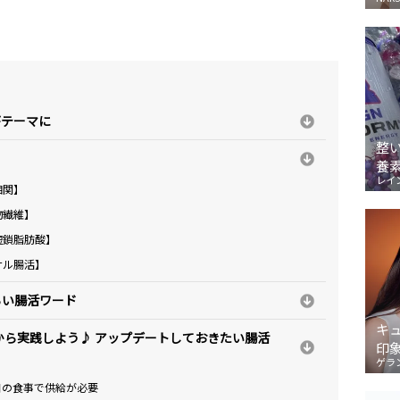
がテーマに
整
養
レイ
相関】
物繊維】
短鎖脂肪酸】
ナル腸活】
らい腸活ワード
キ
から実践しよう♪ アップデートしておきたい腸活
印
ゲラ
日の食事で供給が必要