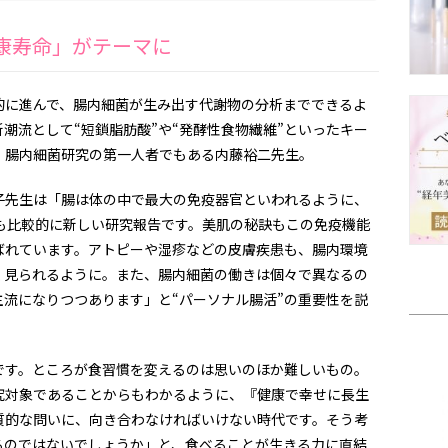
健康寿命」がテーマに
的に進んで、腸内細菌が生み出す代謝物の分析までできるよ
潮流として“短鎖脂肪酸”や“発酵性食物繊維”といったキー
、腸内細菌研究の第一人者でもある内藤裕二先生。
子先生は「腸は体の中で最大の免疫器官といわれるように、
も比較的に新しい研究報告です。美肌の秘訣もこの免疫機能
ばれています。アトピーや湿疹などの皮膚疾患も、腸内環境
く見られるように。また、腸内細菌の働きは個々で異なるの
流になりつつあります」と“パーソナル腸活”の重要性を説
です。ところが食習慣を変えるのは思いのほか難しいもの。
究対象であることからもわかるように、『健康で幸せに長生
質的な問いに、向き合わなければいけない時代です。そう考
るのではないでしょうか」と、食べることが生きる力に直結