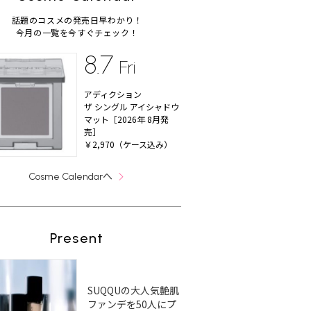
話題のコスメの発売日早わかり！
今月の一覧を今すぐチェック！
8.7
Fri
アディクション
ザ シングル アイシャドウ
マット［2026年 8月発
売］
￥2,970（ケース込み）
へ
Cosme Calendar
Present
SUQQUの大人気艶肌
ファンデを50人にプ