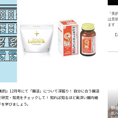
『美的
は意
ます
【
美的』12月号にて「腸活」について深掘り！ 自分に合う腸活
だ研究・知見をチェックして！ 知れば知るほど奥深い腸内細
ドを学びましょう。
朝
肌
NARS