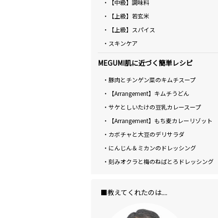
・【中級】調味料
・【上級】若玄米
・【上級】スパイス
・スキンケア
MEGUMI肌に近づく簡単レシピ
・豚肉とチンゲン菜のキムチスープ
・【Arrangement】キムチうどん
・サケとしいたけの豆乳カレースープ
・【Arrangement】もち麦カレーリゾット
・カボチャと大豆のデリサラダ
・にんじん＆ミカンのドレッシング
・刻みオクラと梅のねばとろドレッシング
■教えてくれたのは....