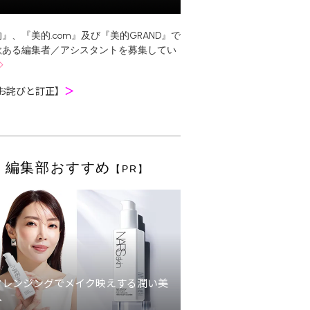
』、『美的.com』及び『美的GRAND』で
欲ある編集者／アシスタントを募集してい
お詫びと訂正】
＞
編集部おすすめ
【PR】
クレンジングでメイク映えする潤い美
へ