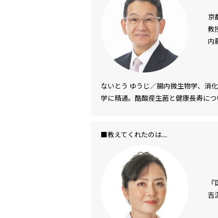
京
教
内
ないとう ゆうじ／腸内微生物学、消
学に精通。酪酸産生菌と健康長寿につ
■教えてくれたのは....
『
吉