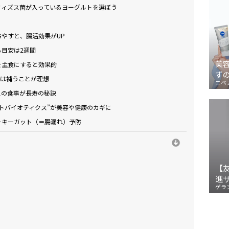
フィズス菌が入っているヨーグルトを選ぼう
やすと、腸活効果がUP
目安は2週間
美
を主食にすると効果的
ず
gは補うことが理想
ニベ
スの食事が長寿の秘訣
トバイオティクス”が美容や健康のカギに
ーキーガット（＝腸漏れ）予防
【
進
ゲラ