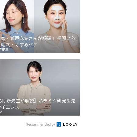
容家・瀬戸麻実さんが解説！ 手間いら
の毛穴・くすみケア
ア花王
友利 新先生が解説】ハチミツ研究＆先
サイエンス
ン
Recommended by