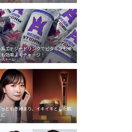
い系エナジードリンクでビタミンも栄
素も効率よくチャージ！
ンストーム
ュッと引き締まり、イキイキとした肌
象に
ン