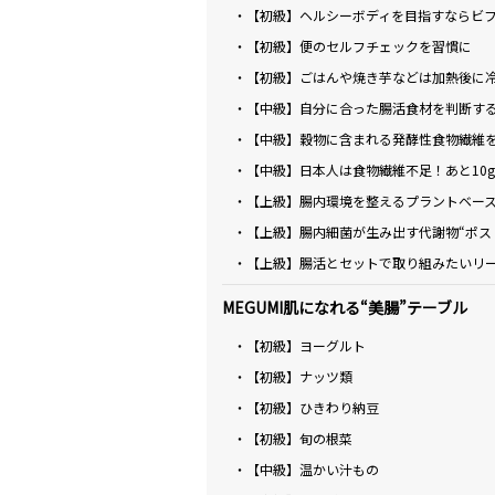
・【初級】ヘルシーボディを目指すならビ
・【初級】便のセルフチェックを習慣に
・【初級】ごはんや焼き芋などは加熱後に冷
・【中級】自分に合った腸活食材を判断する
・【中級】穀物に含まれる発酵性食物繊維
・【中級】日本人は食物繊維不足！あと10
・【上級】腸内環境を整えるプラントベー
・【上級】腸内細菌が生み出す代謝物“ポス
・【上級】腸活とセットで取り組みたいリ
MEGUMI肌になれる“美腸”テーブル
・【初級】ヨーグルト
・【初級】ナッツ類
・【初級】ひきわり納豆
・【初級】旬の根菜
・【中級】温かい汁もの