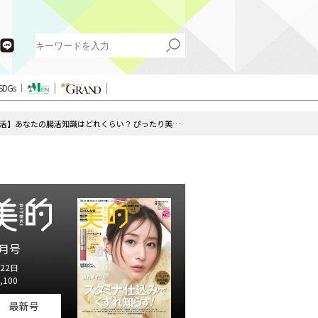
SDGs
【保存版・2026最新腸活】あなたの腸活知識はどれくらい？ ぴったり美腸メソッドで、肌も体もヘルシーに♡
月号
22日
,100
最新号