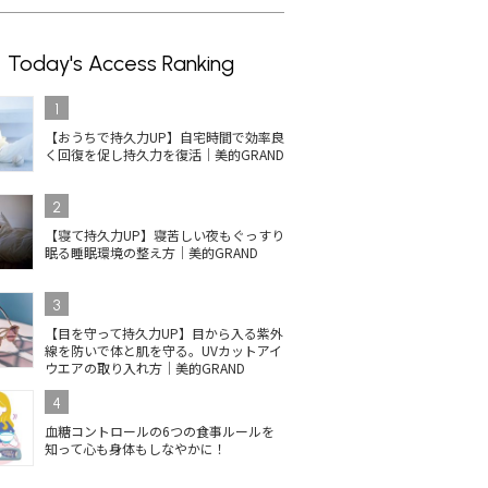
Today's Access Ranking
1
【おうちで持久力UP】自宅時間で効率良
く回復を促し持久力を復活｜美的GRAND
2
【寝て持久力UP】寝苦しい夜もぐっすり
眠る睡眠環境の整え方｜美的GRAND
3
【目を守って持久力UP】目から入る紫外
線を防いで体と肌を守る。UVカットアイ
ウエアの取り入れ方｜美的GRAND
4
血糖コントロールの6つの食事ルールを
知って心も身体もしなやかに！