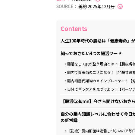
SOURCE：
美的 2025年12月号
Contents
人生100年時代の腸活は「健康寿命」
知っておきたい4つの腸活ワード
・腸活をして肌が整う理由とは？【腸皮膚
・腸内で善玉菌のエサになる！【発酵性食
・腸内細菌代謝物のメインプレイヤー！【
・自分に合うケアを見つけよう！【パーソ
【腸活Column】今さら聞けないおさ
自分の腸内知識レベルに合わせて今日
の新常識
・【初級】腸内細菌は定着しづらいので毎