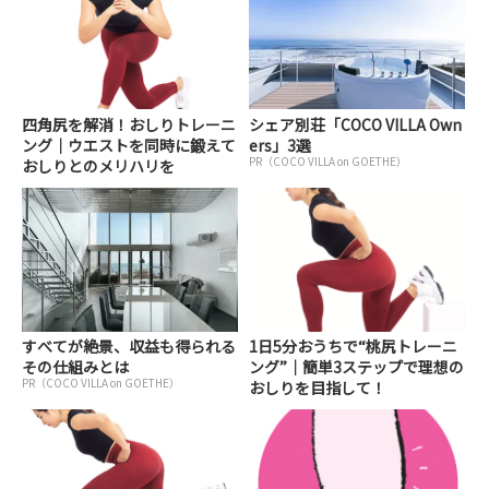
四角尻を解消！おしりトレーニ
シェア別荘「COCO VILLA Own
ング｜ウエストを同時に鍛えて
ers」3選
PR（COCO VILLA on GOETHE）
おしりとのメリハリを
すべてが絶景、収益も得られる
1日5分おうちで“桃尻トレーニ
その仕組みとは
ング”｜簡単3ステップで理想の
PR（COCO VILLA on GOETHE）
おしりを目指して！