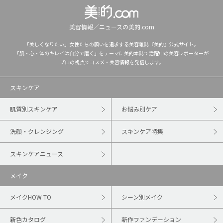
美容情報／ニュースの美的.com
「美しくなりたい」女性たちの願いを追求する美容雑誌『美的』公式サイト。
「肌・心・体のキレイは自分で磨く」をテーマに美的本誌で活躍中の美容レポーターが
プロの視点でコスメ・美容情報を発信します。
スキンケア
肌質別スキンケア
お悩み別ケア
洗顔・クレンジング
スキンケア特集
スキンケアニュース
メイク
メイクHOW TO
シーン別メイク
新色カタログ
新作ファンデーション