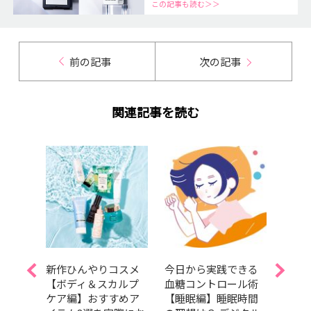
この記事も読む＞＞
前の記事
次の記事
関連記事を読む
プネ
新作ひんやりコスメ
今日から実践できる
ピン
！エ
【ボディ＆スカルプ
血糖コントロール術
ら、私
が出
ケア編】おすすめア
【睡眠編】睡眠時間
歳バ