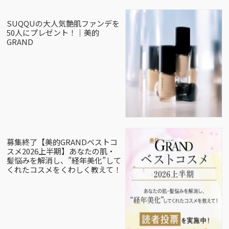
SUQQUの大人気艶肌ファンデを
50人にプレゼント！｜美的
GRAND
募集終了【美的GRANDベストコ
スメ2026上半期】あなたの肌・
髪悩みを解消し、”経年美化”して
くれたコスメをくわしく教えて！