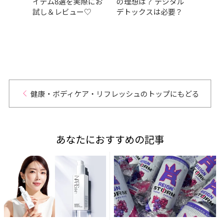
徹底
イテム8選を実際にお
の理想は？ デジタル
直面
試し＆レビュー♡
デトックスは必要？
ヒー
ンス
のせ
家・
ルン
ンセリ
健康・ボディケア・リフレッシュのトップにもどる
あなたにおすすめの記事