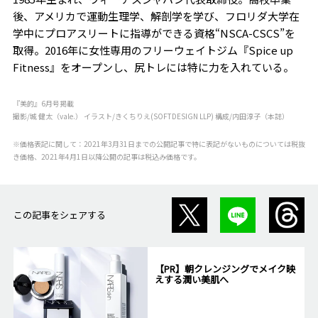
後、アメリカで運動生理学、解剖学を学び、フロリダ大学在
学中にプロアスリートに指導ができる資格“NSCA-CSCS”を
取得。2016年に女性専用のフリーウェイトジム『Spice up
Fitness』をオープンし、尻トレには特に力を入れている。
『美的』6月号掲載
撮影/城 健太（vale.） イラスト/きくちりえ(SOFTDESIGN LLP) 構成/内田淳子（本誌）
※価格表記に関して：2021年3月31日までの公開記事で特に表記がないものについては税抜
き価格、2021年4月1日以降公開の記事は税込み価格です。
この記事をシェアする
【PR】朝クレンジングでメイク映
えする潤い美肌へ