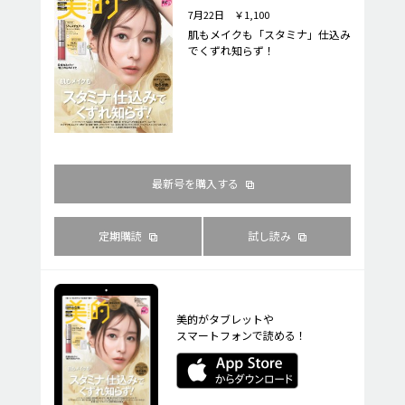
7月22日 ￥1,100
肌もメイクも「スタミナ」仕込み
でくずれ知らず！
最新号を購入する
定期購読
試し読み
美的がタブレットや
スマートフォンで読める！