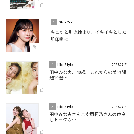
Skin Care
キュッと引き締まり、イキイキとした
肌印象に
2026.07.21
4
Life Style
田中みな実、40歳。これからの美容課
題10選…
2026.07.21
5
Life Style
田中みな実さん×指原莉乃さんの仲良
しトーク♡…