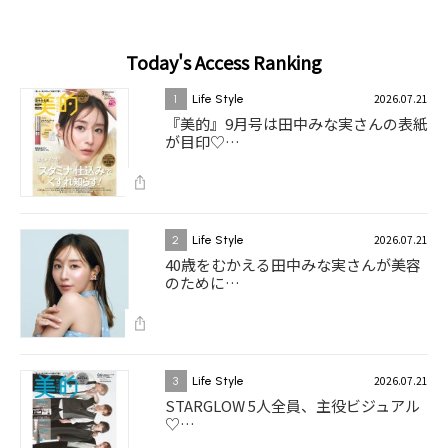
Today's Access Ranking
2026.07.21
1
Life Style
『美的』9月号は田中みな実さんの表紙
が目印♡…
2026.07.21
2
Life Style
40歳をむかえる田中みな実さんが美容
のために…
2026.07.21
3
Life Style
STARGLOW 5人全員、主役ビジュアル
♡…