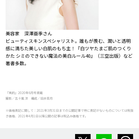
美容家 深澤亜季さん
ビューティスキンスペシャリスト。誰もが羨む、潤いと透明
感に満ちた美しい白肌のもち主！『白ツヤたまご肌のつくり
かた シミのできない魔法の美白ルール40』（三空出版）など
著書多数。
『美的』2020年6月号掲載
撮影／五十嵐 洋 構成／旧井菜月
※価格表記に関して：2021年3月31日までの公開記事で特に表記がないものについては税抜
き価格、2021年4月1日以降公開の記事は税込み価格です。