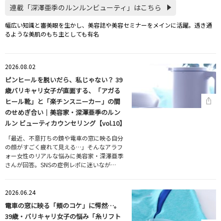
連載「深澤亜季のルンルンビューティ」はこちら
幅広い知識と審美眼を生かし、美容誌や美容セミナーをメインに活躍。透き通
るような美肌のもち主としても有名
2026.08.02
ピンヒールを脱いだら、私じゃない？ 39
歳バリキャリ女子が直面する、「アガる
ヒール靴」と「楽チンスニーカー」の間
のせめぎ合い｜美容家・深澤亜季のルン
ルン ビューティカウンセリング【vol.10】
「最近、不意打ちの鏡や電車の窓に映る自分
の顔がすごく疲れて見える…」そんなアラフ
ォー女性のリアルな悩みに美容家・深澤亜季
さんが回答。SNSの症例レポに迷いなが…
2026.06.24
電車の窓に映る「頬のコケ」に愕然…。
39歳・バリキャリ女子の悩み「糸リフト