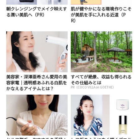
朝クレンジングでメイク映えす
肌が健やかになる環境作りこそ
る潤い美肌へ（PR）
が美肌を手に入れる近道（P
R）
美容家・深澤亜希さん愛用の美
すべてが絶景、収益も得られる
容家電｜透明感あふれる白肌を
その仕組みとは
PR（COCO VILLA on GOETHE）
かなえるアイテムとは？