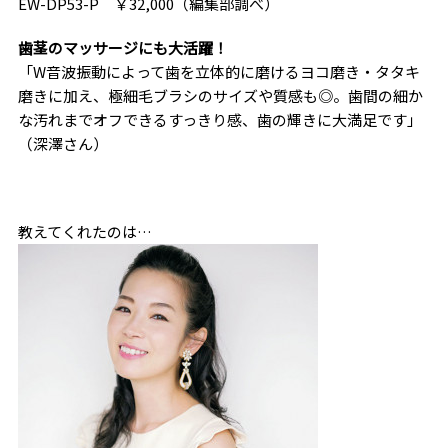
EW-DP53-P ￥32,000（編集部調べ）
歯茎のマッサージにも大活躍！
「W音波振動によって歯を立体的に磨けるヨコ磨き・タタキ
磨きに加え、極細毛ブラシのサイズや質感も◎。歯間の細か
な汚れまでオフできるすっきり感、歯の輝きに大満足です」
（深澤さん）
教えてくれたのは…