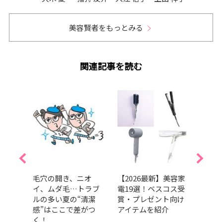
美容賢者をもっとみる
関連記事を読む
人気ブ
毛穴の開き、ニオ
【2026最新】美容家
日焼
クリ
イ、ムダ毛…トラブ
電19選！ベスコス受
ビ、
スコス
ルの多い夏の“清潔
賞・プレゼント向け
「上
トに
感”はここで差がつ
アイテムを紹介
をプ
く！