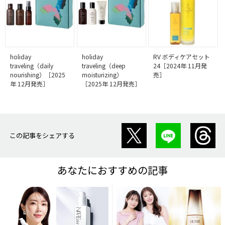
holiday
holiday
RV ボディケアセット
traveling（daily
traveling（deep
24［2024年 11月発
nourishing）［2025
moisturizing）
売］
年 12月発売］
［2025年 12月発売］
この記事をシェアする
あなたにおすすめの記事