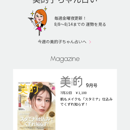
毎週金曜夜更新！
8/8〜8/14までの 運勢を見る
今週の美的子ちゃん占いへ
Magazine
9
月号
7月22日 ￥1,100
肌もメイクも「スタミナ」仕込み
でくずれ知らず！