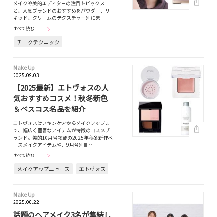
メイクや美的エディターの注目トピックス
と、人気ブランドのおすすめをパウダー、リ
キッド、クリームのテクスチャ―別にま…
すべて読む
チークテクニック
Make Up
2025.09.03
【2025最新】エトヴォスの人
気おすすめコスメ！秋冬新色
＆ベスコス名品を紹介
エトヴォスはスキンケアからメイクアップま
で、幅広く豊富なアイテムが特徴のコスメブ
ランド。美的10月号掲載の2025年秋冬新作ベ
ースメイクアイテムや、9月号別冊…
すべて読む
メイクアップニュース
エトヴォス
Make Up
2025.08.22
話題のヘアメイク3名が集結し