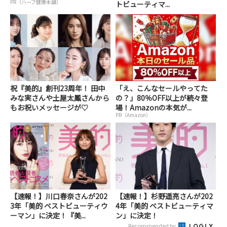
PR（ハーブ健康本舗）
トビューティマ...
祝『美的』創刊23周年！ 田中
「え、こんなセールやってた
みな実さんや土屋太鳳さんから
の？」80％OFF以上が続々登
もお祝いメッセージが♡
場！Amazonの本気が...
PR（Amazon）
【速報！】川口春奈さんが202
【速報！】杉野遥亮さんが202
3年「美的 ベストビューティウ
4年「美的 ベストビューティマ
ーマン」に決定！『美...
ン」に決定！
Recommended by