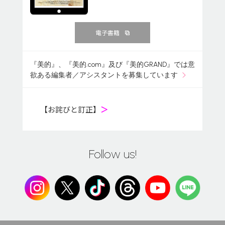
電子書籍
『美的』、『美的.com』及び『美的GRAND』では意
欲ある編集者／アシスタントを募集しています
【お詫びと訂正】
＞
Follow us!