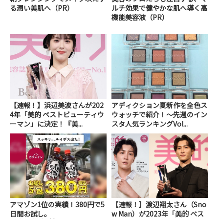
る潤い美肌へ（PR）
ルチ効果で健やかな肌へ導く高
機能美容液（PR）
【速報！】浜辺美波さんが202
アディクション夏新作を全色ス
4年「美的 ベストビューティウ
ウォッチで紹介！～先週のイン
ーマン」に決定！『美...
スタ人気ランキングVol...
アマゾン1位の実績！380円で5
【速報！】渡辺翔太さん（Sno
日間お試し。
w Man）が2023年「美的 ベス