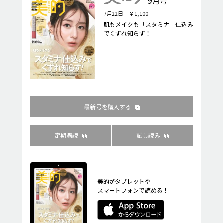
月号
7月22日 ￥1,100
肌もメイクも「スタミナ」仕込み
でくずれ知らず！
最新号を購入する
定期購読
試し読み
美的がタブレットや
スマートフォンで読める！