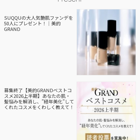
SUQQUの大人気艶肌ファンデを
50人にプレゼント！｜美的
GRAND
募集終了【美的GRANDベストコ
スメ2026上半期】あなたの肌・
髪悩みを解消し、”経年美化”して
くれたコスメをくわしく教えて！