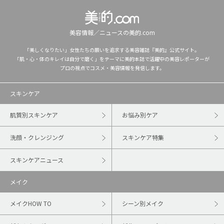
美容情報／ニュースの美的.com
「美しくなりたい」女性たちの願いを追求する美容雑誌『美的』公式サイト。
「肌・心・体のキレイは自分で磨く」をテーマに美的本誌で活躍中の美容レポーターが
プロの視点でコスメ・美容情報を発信します。
スキンケア
肌質別スキンケア
お悩み別ケア
洗顔・クレンジング
スキンケア特集
スキンケアニュース
メイク
メイクHOW TO
シーン別メイク