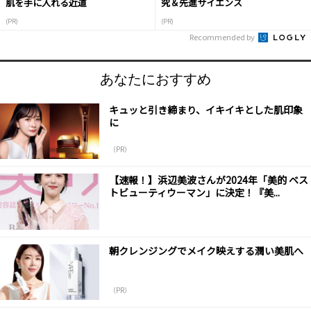
肌を手に入れる近道
究＆先進サイエンス
(PR)
(PR)
Recommended by
あなたにおすすめ
キュッと引き締まり、イキイキとした肌印象
に
（PR）
【速報！】浜辺美波さんが2024年「美的 ベス
トビューティウーマン」に決定！『美...
朝クレンジングでメイク映えする潤い美肌へ
（PR）