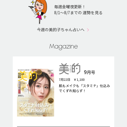
毎週金曜夜更新！
8/1〜8/7までの 運勢を見る
今週の美的子ちゃん占いへ
Magazine
9
月号
7月22日 ￥1,100
肌もメイクも「スタミナ」仕込み
でくずれ知らず！