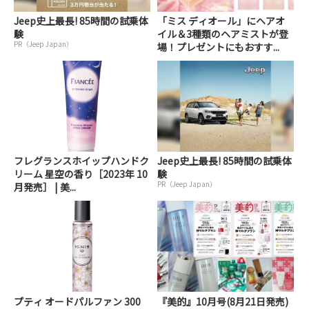
Jeep史上最長! 85時間の試乗体
「ミス ディオール」にヘアオ
験
イル＆3種類のヘアミストが登
PR（Jeep Japan）
場！プレゼントにもおすす...
フレグランスホイップハンドク
Jeep史上最長! 85時間の試乗体
リーム 星空の香り［2023年 10
験
PR（Jeep Japan）
月発売］ | 美...
プティ オードパルファン 300
『美的』10月号(8月21日発売)