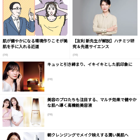
肌が健やかになる環境作りこそが美
【友利 新先生が解説】ハチミツ研
肌を手に入れる近道
究＆先進サイエンス
(PR)
(PR)
キュッと引き締まり、イキイキとした肌印象に
(PR)
美容のプロたちも注目する、マルチ効果で健やか
な肌へ導く高機能美容液
(PR)
朝クレンジングでメイク映えする潤い美肌へ