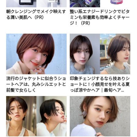
朝クレンジングでメイク映えす
整い系エナジードリンクでビタ
る潤い美肌へ（PR）
ミンも栄養素も効率よくチャー
ジ！（PR）
流行のジャケットに似合うショ
印象チェンジするなら技ありシ
ートへアは、丸みシルエットと
ョートに！小顔見せを叶える夏
前髪で女らしく
っぽ涼やかヘア｜最旬ヘア...