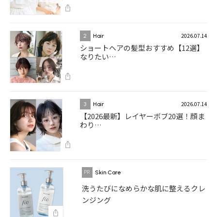
2026.07.14
2
Hair
ショートヘアの髪型おすすめ【12選】
なりたい…
2026.07.14
3
Hair
【2026最新】レイヤーボブ20選！顔ま
わり…
Skin Care
洗うたびになめらかな肌に整えるクレ
ンジング