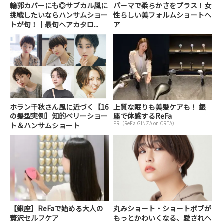
輪郭カバーにも◎サブカル風に
パーマで柔らかさをプラス！女
挑戦したいならハンサムショー
性らしい美フォルムショートヘ
トが旬！｜最旬ヘアカタロ...
ア
ホラン千秋さん風に近づく【16
上質な眠りも美髪ケアも！ 銀
の髪型実例】知的ベリーショー
座で体感するReFa
PR（ReFa GINZA on CREA）
ト＆ハンサムショート
【銀座】ReFaで始める大人の
丸みショート・ショートボブが
贅沢セルフケア
もっとかわいくなる、愛されヘ