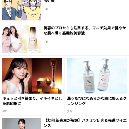
る近道
(PR)
美容のプロたちも注目する、マルチ効果で健やか
な肌へ導く高機能美容液
(PR)
キュッと引き締まり、イキイキとし
洗うたびになめらかな肌に整えるク
た肌印象に
レンジング
(PR)
(PR)
【友利 新先生が解説】ハチミツ研究＆先進サイエ
ンス