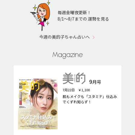
毎週金曜夜更新！
8/1〜8/7までの 運勢を見る
今週の美的子ちゃん占いへ
Magazine
9
月号
7月22日 ￥1,100
肌もメイクも「スタミナ」仕込み
でくずれ知らず！