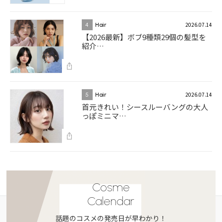
2026.07.14
4
Hair
【2026最新】ボブ9種類29個の髪型を
紹介…
2026.07.14
5
Hair
首元きれい！シースルーバングの大人
っぽミニマ…
Cosme
Calendar
話題のコスメの発売日が早わかり！