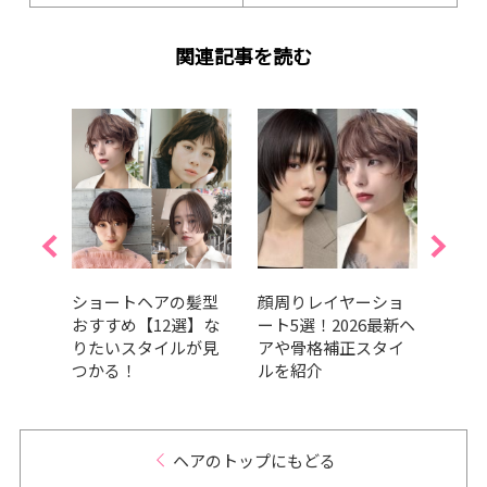
関連記事を読む
ョート
ショートヘアの髪型
顔周りレイヤーショ
【20
っき
おすすめ【12選】な
ート5選！2026最新ヘ
れシ
スタ
りたいスタイルが見
アや骨格補正スタイ
向け
つかる！
ルを紹介
ュ・
介
ヘアのトップにもどる