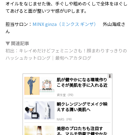
オイルをなじませた後、手ぐしや粗めのくしで全体をほぐし
てあげると面が整いツヤ感がUPします。
担当サロン：
MINX ginza（ミンクス ギンザ）
外山海成さ
ん
▼ 関連記事
初出：キレイめだけどフェミニンさも！顔まわりすっきりの
ハッシュカットロング｜最旬ヘアカタログ
肌が健やかになる環境作り
A
こそが美肌を手に入れる近
ds
道
by
資生堂（PR）
lo
gl
朝クレンジングでメイク映
y
えする潤い美肌へ
NARS（PR）
美容のプロたちも注目す
る、マルチ効果で健やかな