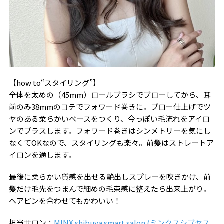
【how to“スタイリング”】
全体を太めの（45mm）ロールブラシでブローしてから、耳
前のみ38mmのコテでフォワード巻きに。ブロー仕上げでツ
ヤのある柔らかいベースをつくり、今っぽい毛流れをアイロ
ンでプラスします。フォワード巻きはシンメトリーを気にし
なくてOKなので、スタイリングも楽々。前髪はストレートア
イロンを通します。
最後に柔らかい質感を出せる艶出しスプレーを吹きかけ、前
髪だけ毛先をつまんで細めの毛束感に整えたら出来上がり。
ヘアピンを合わせてもかわいい！
担当サロン：
MINX shibuya smart salon (ミンクスシブヤス