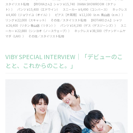
スタイリスト私物 【RYOHAさん】シャツ￥15,740（HANA SHOWROOM〈タナッ
ト〉） パンツ￥15,400（エドウイン） スニーカー￥6,490（コンバース） ネックレス
￥4,400（ジョワイユ〈オイル〉） ピアス［片耳用］￥12,100（e.m. 青山店〈e.m.〉）
リング￥22,000（スキャット） その他／スタイリスト私物 【KOTAROさん】シャツ
￥26,400（リタン 青山店〈リタン〉） パンツ￥14,190（ゲス〈ゲスジーンズ〉） スニ
ーカー￥22,880（シンヨオ〈ノースウェーブ〉） ネックレス￥38,500（ヴァンドームヤ
マダ〈LAH〉） その他／スタイリスト私物
VIBY SPECIAL INTERVIEW｜「デビューのこ
とと、これからのこと。」