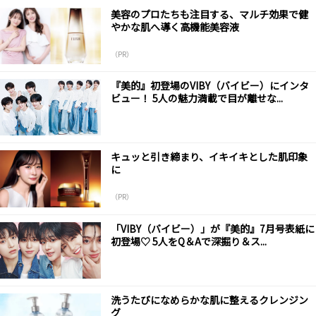
美容のプロたちも注目する、マルチ効果で健
やかな肌へ導く高機能美容液
（PR）
『美的』初登場のVIBY（バイビー）にインタ
ビュー！ 5人の魅力満載で目が離せな...
キュッと引き締まり、イキイキとした肌印象
に
（PR）
「VIBY（バイビー）」が『美的』7月号表紙に
初登場♡ 5人をQ＆Aで深掘り＆ス...
洗うたびになめらかな肌に整えるクレンジン
グ