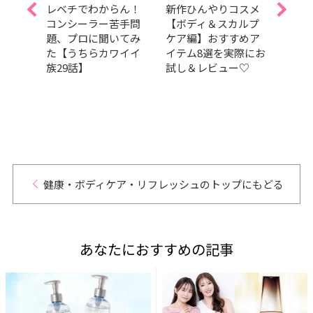
Aぇ!
レベチでわからん！
新作ひんやりコスメ
夏を
島如恵
コンシーラー苦手問
【ボディ＆スカルプ
しっ
題、プロに聞いてみ
ケア編】おすすめア
暑さ
スドラ
た【うちらカワイイ
イテム8選を実際にお
容持
t
族29話】
試し＆レビュー♡
つの
演！【試
健康・ボディケア・リフレッシュのトップにもどる
あなたにおすすめの記事