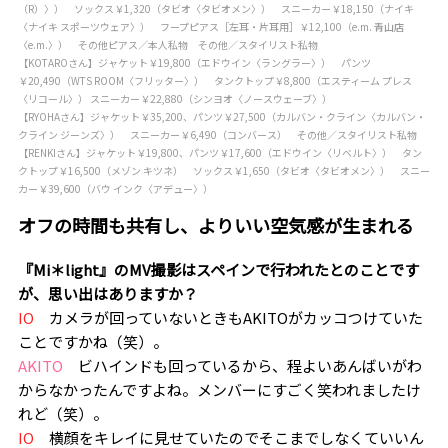
（R）〉） ソックス￥1,320（タビオ〈タビオメン〉） スニーカー￥18,150（ナイキ
〈ナイキ スポーツウェア〉） フープピアス［左耳・片耳用］￥12,100（e.m. 青山店
〈e.m.〉） その他ピアス／本人私物 その他／スタイリスト私物
【KOTAROさん】ジャケット￥19,800（エドウイン〈ラングラー〉） パンツ
￥20,490（WTS ROOM〈フリッター〉） タンクトップ￥8,800（エスティーム プレス
〈リコール〉） スニーカー￥22,880（シンヨオ〈ノースウェーブ〉）
【RYOHAさん】ジャケット￥35,200、パンツ￥27,500（カルバン・クライン〈カルバン・
クライン ジーンズ〉） スニーカー￥6,490（コンバース） その他／スタイリスト私物
【RENKIさん】ジャケット￥19,800、パンツ￥17,600（エドウイン〈リベルト〉） タン
クトップ￥16,500（メゾン キツネ） ソックス￥1,650（タビオ〈タビオメン〉） スニー
カー￥39,600（バウ インク〈アデュー〉）
オフの時間も共有し、よりいい空気感が生まれる
―――『Mi＊light』のMV撮影はスペインで行われたとのことです
が、思い出はありますか？
IO
カメラが回っていないときもAKITOがカッコつけていた
ことですかね（笑）。
AKITO
ビハインドも回っているから、程よいあんばいがわ
からなかったんですよね。メンバーにすごく笑われましたけ
れど（笑）。
IO
横顔をキレイに見せていたのでそこまでしなくていいん