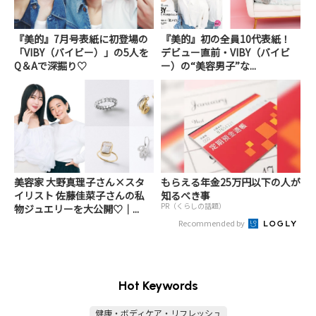
『美的』7月号表紙に初登場の
『美的』初の全員10代表紙！
「VIBY（バイビー）」の5人を
デビュー直前・VIBY（バイビ
Q＆Aで深掘り♡
ー）の“美容男子”な...
美容家 大野真理子さん×スタ
もらえる年金25万円以下の人が
イリスト 佐藤佳菜子さんの私
知るべき事
PR（くらしの話題）
物ジュエリーを大公開♡｜...
Recommended by
Hot Keywords
健康・ボディケア・リフレッシュ