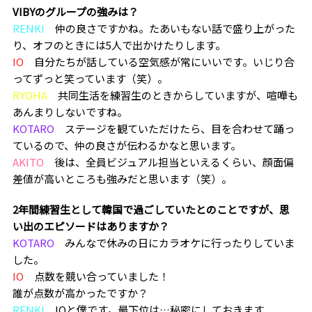
―――VIBYのグループの強みは？
RENKI
仲の良さですかね。たあいもない話で盛り上がった
り、オフのときには5人で出かけたりします。
IO
自分たちが話している空気感が常にいいです。いじり合
ってずっと笑っています（笑）。
RYOHA
共同生活を練習生のときからしていますが、喧嘩も
あんまりしないですね。
KOTARO
ステージを観ていただけたら、目を合わせて踊っ
ているので、仲の良さが伝わるかなと思います。
AKITO
後は、全員ビジュアル担当といえるくらい、顔面偏
差値が高いところも強みだと思います（笑）。
―――2年間練習生として韓国で過ごしていたとのことですが、思
い出のエピソードはありますか？
KOTARO
みんなで休みの日にカラオケに行ったりしていま
した。
IO
点数を競い合っていました！
誰が点数が高かったですか？
RENKI
IOと僕です。最下位は…秘密にしておきます