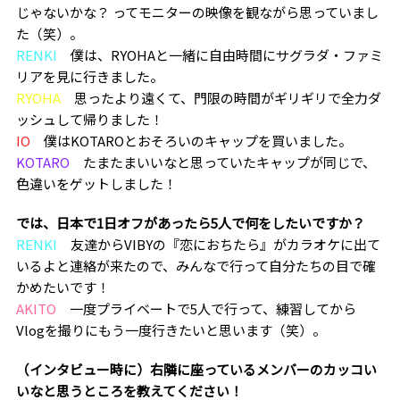
じゃないかな？ ってモニターの映像を観ながら思っていまし
た（笑）。
RENKI
僕は、RYOHAと一緒に自由時間にサグラダ・ファミ
リアを見に行きました。
RYOHA
思ったより遠くて、門限の時間がギリギリで全力ダ
ッシュして帰りました！
IO
僕はKOTAROとおそろいのキャップを買いました。
KOTARO
たまたまいいなと思っていたキャップが同じで、
色違いをゲットしました！
―――では、日本で1日オフがあったら5人で何をしたいですか？
RENKI
友達からVIBYの『恋におちたら』がカラオケに出て
いるよと連絡が来たので、みんなで行って自分たちの目で確
かめたいです！
AKITO
一度プライベートで5人で行って、練習してから
Vlogを撮りにもう一度行きたいと思います（笑）。
―――（インタビュー時に）右隣に座っているメンバーのカッコい
いなと思うところを教えてください！