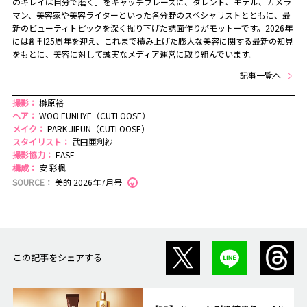
のキレイは自分で磨く」をキャッチフレーズに、タレント、モデル、カメラ
マン、美容家や美容ライターといった各分野のスペシャリストとともに、最
新のビューティトピックを深く掘り下げた誌面作りがモットーです。2026年
には創刊25周年を迎え、これまで積み上げた膨大な美容に関する最新の知見
をもとに、美容に対して誠実なメディア運営に取り組んでいます。
記事一覧へ
撮影：
榊原裕一
ヘア：
WOO EUNHYE（CUTLOOSE）
メイク：
PARK JIEUN（CUTLOOSE）
スタイリスト：
武田亜利紗
撮影協力：
EASE
構成：
安 彩楓
SOURCE：
美的 2026年7月号
この記事をシェアする