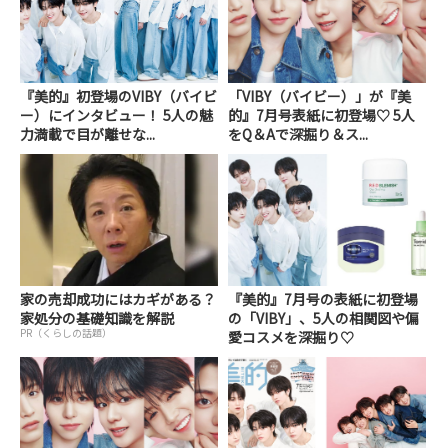
『美的』初登場のVIBY（バイビ
「VIBY（バイビー）」が『美
ー）にインタビュー！ 5人の魅
的』7月号表紙に初登場♡ 5人
力満載で目が離せな...
をQ＆Aで深掘り＆ス...
家の売却成功にはカギがある？
『美的』7月号の表紙に初登場
家処分の基礎知識を解説
の「VIBY」、5人の相関図や偏
PR（くらしの話題）
愛コスメを深掘り♡