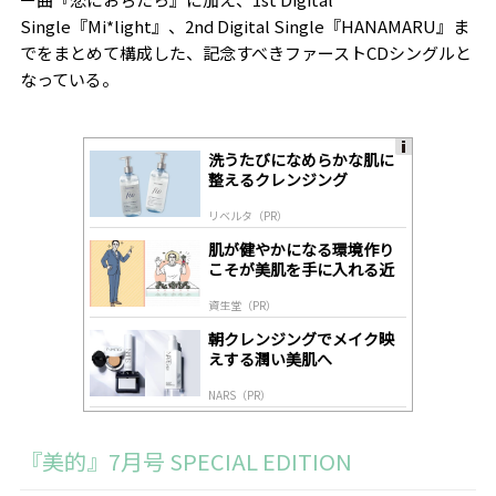
Single『Mi*light』、2nd Digital Single『HANAMARU』ま
でをまとめて構成した、記念すべきファーストCDシングルと
なっている。
洗うたびになめらかな肌に
A
整えるクレンジング
ds
by
リベルタ（PR）
lo
gl
肌が健やかになる環境作り
y
こそが美肌を手に入れる近
道
資生堂（PR）
朝クレンジングでメイク映
えする潤い美肌へ
NARS（PR）
『美的』7月号 SPECIAL EDITION