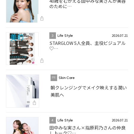
40歳をむかえる田中みな実さんが美容
のために…
2026.07.21
3
Life Style
STARGLOW 5人全員、主役ビジュアル
♡…
Skin Care
朝クレンジングでメイク映えする潤い
美肌へ
2026.07.21
4
Life Style
田中みな実さん×指原莉乃さんの仲良
しトーク♡…