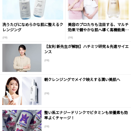
洗うたびになめらかな肌に整えるク
美容のプロたちも注目する、マルチ
レンジング
効果で健やかな肌へ導く高機能美容
液
(PR)
(PR)
【友利 新先生が解説】ハチミツ研究＆先進サイエ
ンス
(PR)
朝クレンジングでメイク映えする潤い美肌へ
(PR)
整い系エナジードリンクでビタミンも栄養素も効
率よくチャージ！
(PR)