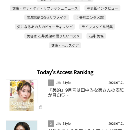
健康・ボディケア・リフレッシュニュース
＃表紙インタビュー
宝塚歌劇OGセルフメイク
＃美的エンタメ部
気になるあの人のビューティレシピ
ライフスタイル特集
美容家 石井美保の語りたいコスメ
石井 美保
健康・ヘルスケア
Today's Access Ranking
2026.07.21
1
Life Style
『美的』9月号は田中みな実さんの表紙
が目印♡…
2026.07.21
2
Life Style