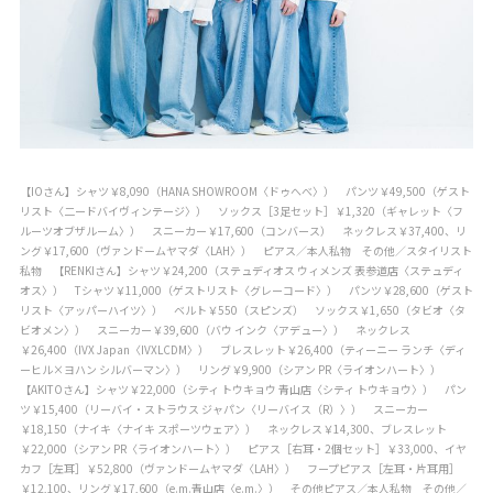
【IOさん】シャツ￥8,090（HANA SHOWROOM〈ドゥへべ〉） パンツ￥49,500（ゲスト
リスト〈二ードバイヴィンテージ〉） ソックス［3足セット］￥1,320（ギャレット〈フ
ルーツオブザルーム〉） スニーカー￥17,600（コンバース） ネックレス￥37,400、リ
ング￥17,600（ヴァンドームヤマダ〈LAH〉） ピアス／本人私物 その他／スタイリスト
私物 【RENKIさん】シャツ￥24,200（ステュディオス ウィメンズ 表参道店〈ステュディ
オス〉） Tシャツ￥11,000（ゲストリスト〈グレーコード〉） パンツ￥28,600（ゲスト
リスト〈アッパーハイツ〉） ベルト￥550（スピンズ） ソックス￥1,650（タビオ〈タ
ビオメン〉） スニーカー￥39,600（バウ インク〈アデュー〉） ネックレス
￥26,400（IVX Japan〈IVXLCDM〉） ブレスレット￥26,400（ティーニー ランチ〈ディ
ーヒル×ヨハン シルバーマン〉） リング￥9,900（シアン PR〈ライオンハート〉）
【AKITOさん】シャツ￥22,000（シティ トウキョウ 青山店〈シティ トウキョウ〉） パン
ツ￥15,400（リーバイ・ストラウス ジャパン〈リーバイス（R）〉） スニーカー
￥18,150（ナイキ〈ナイキ スポーツウェア〉） ネックレス￥14,300、ブレスレット
￥22,000（シアン PR〈ライオンハート〉） ピアス［右耳・2個セット］￥33,000、イヤ
カフ［左耳］￥52,800（ヴァンドームヤマダ〈LAH〉） フープピアス［左耳・片耳用］
￥12,100、リング￥17,600（e.m.青山店〈e.m.〉） その他ピアス／本人私物 その他／