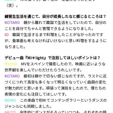
（笑）。
―――練習生生活を通じて、自分が成長したなと感じるところは？
KOTARO
親から離れて韓国で生活をしていたので、自分の
ことを自分でちゃんと管理できるようになりました。
IO
韓国で生活するまで料理をしたことがなかったのです
が、食事面も考えなければいけないと思い料理をするように
なりました。
―――デビュー曲『Mi＊light』で注目してほしいポイントは？
RYOHA
MVをスペインで撮影したので、映画に近いような
世界観を楽しんでいただけたらうれしいです。
KOTARO
最初は静かで切ない感じなのですが、ラストに近
づくにつれて高音も多くなって明るくなっていく曲調の変化
が魅力的だと思います。頑張って演技をしたので、僕たちの
表情の変化にも注目してほしいです。
RENKI
この楽曲で初めてコンテンポラリーというダンスの
ジャンルにも挑戦しました。
AKITO
全体的にダンスがそろっていつつも、それぞれの個