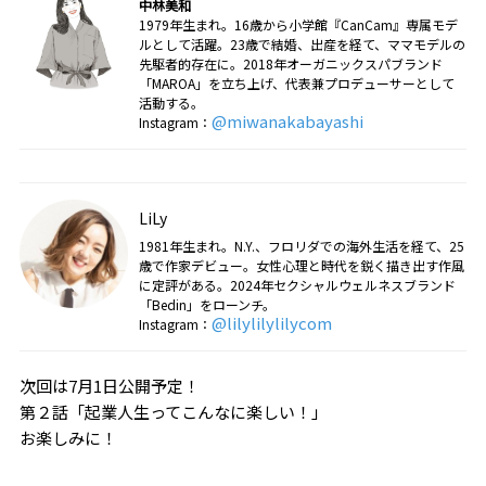
中林美和
1979年生まれ。16歳から小学館『CanCam』専属モデ
ルとして活躍。23歳で結婚、出産を経て、ママモデルの
先駆者的存在に。2018年オーガニックスパブランド
「MAROA」を立ち上げ、代表兼プロデューサーとして
活動する。
@miwanakabayashi
Instagram：
LiLy
1981年生まれ。N.Y.、フロリダでの海外生活を経て、25
歳で作家デビュー。女性心理と時代を鋭く描き出す作風
に定評がある。2024年セクシャルウェルネスブランド
「Bedin」をローンチ。
@lilylilylilycom
Instagram：
次回は7月1日公開予定！
第２話「起業人生ってこんなに楽しい！」
お楽しみに！