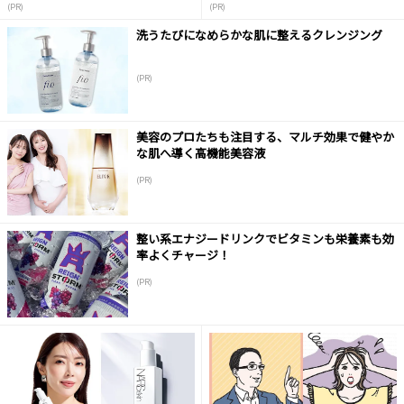
(PR)
(PR)
洗うたびになめらかな肌に整えるクレンジング
(PR)
美容のプロたちも注目する、マルチ効果で健やか
な肌へ導く高機能美容液
(PR)
整い系エナジードリンクでビタミンも栄養素も効
率よくチャージ！
(PR)