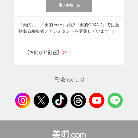
電子書籍
『美的』、『美的.com』及び『美的GRAND』では意
欲ある編集者／アシスタントを募集しています
【お詫びと訂正】
＞
Follow us!