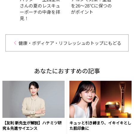
｜美
さんの夏のレスキュ
を26～28℃に保つの
運動
ーポーチの中身を拝
がポイント
は？e
見！
ロー
はど
健康・ボディケア・リフレッシュのトップにもどる
あなたにおすすめの記事
【友利 新先生が解説】ハチミツ研
キュッと引き締まり、イキイキとし
究＆先進サイエンス
た肌印象に