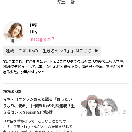
記事一覧
作家
LiLy
instagram
連載「作家LiLyの「生きるセンス」」はこちら
‘81年生まれ。神奈川県出身。N.Y.とフロリダでの海外生活を経て上智大学卒。
25歳でデビューして以来、女性心理と時代を鋭く描き出す作風に定評がある。
著作多数。@lilylilylilycom
2026.07.08
マキ・コニクソンさんと語る「野心とい
うより、使命」｜作家LiLyの対談連載「生
きるセンス Season.9」第5話
「年齢を重ねるって、どういうことです
か？」作家・LiLyさんが人生の先輩を訪ねて
歩いた人気連載『生きるセンス』がwebへと