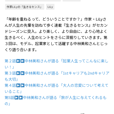
作家LiLyの「生きるセンス」
LiLy
「年齢を重ねるって、どういうことですか？」作家・LiLyさ
んが人生の先輩を訪ねて歩く連載『生きるセンス』がセカン
ドシーズンに突入。より楽しく、より自由に、より心地よく
生きるべく、人生のヒントをさらに深掘りしていきます。第
３回は、モデル、起業家として活躍する中林美和さんとじっ
くり語り合います。
第２話
中林美和さんが語る「起業人生ってこんなに楽し
い！」
第３話
中林美和さんが語る「1stキャリアも2ndキャリア
も大切」
第４話
中林美和さんが語る「大人の恋愛について考えて
いること」
第5話
中林美和さんが語る「旅が人生に与えてくれるも
の」