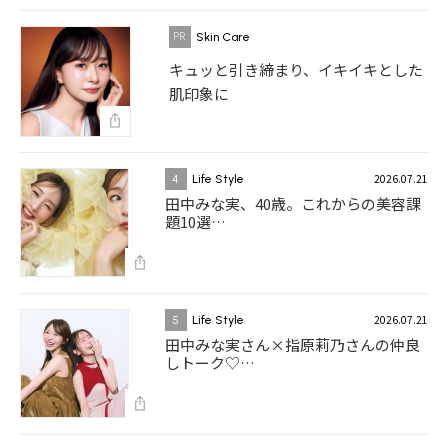
Skin Care
キュッと引き締まり、イキイキとした
肌印象に
2026.07.21
4
Life Style
田中みな実、40歳。これからの美容課
題10選…
2026.07.21
5
Life Style
田中みな実さん×指原莉乃さんの仲良
しトーク♡…