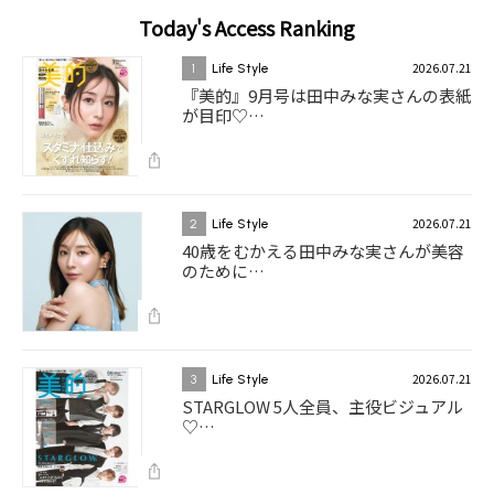
Today's Access Ranking
2026.07.21
1
Life Style
『美的』9月号は田中みな実さんの表紙
が目印♡…
2026.07.21
2
Life Style
40歳をむかえる田中みな実さんが美容
のために…
2026.07.21
3
Life Style
STARGLOW 5人全員、主役ビジュアル
♡…