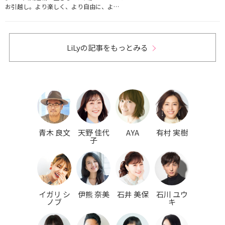
お引越し。より楽しく、より自由に、よ…
LiLyの記事をもっとみる
青木 良文
天野 佳代
AYA
有村 実樹
子
イガリ シ
伊熊 奈美
石井 美保
石川 ユウ
ノブ
キ