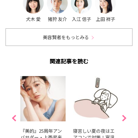
犬木 愛
猪狩 友介
入江 信子
上田 祥子
美容賢者をもっとみる
関連記事を読む
れ対
『美的』25周年アン
寝苦しい夏の夜はエ
【ク
不足
バサダー・上西星来
アコンで対策！室温
食べ