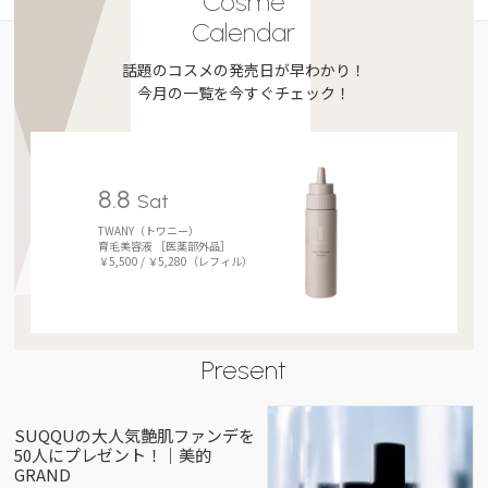
Cosme
Calendar
話題のコスメの発売日が早わかり！
今月の一覧を今すぐチェック！
8.8
Sat
TWANY（トワニー）
育毛美容液 ［医薬部外品］
￥5,500 / ￥5,280（レフィル）
Present
SUQQUの大人気艶肌ファンデを
50人にプレゼント！｜美的
GRAND