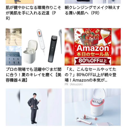
肌が健やかになる環境作りこそ
朝クレンジングでメイク映えす
が美肌を手に入れる近道（P
る潤い美肌へ（PR）
R）
プロの現場でも活躍中♡まだ間
「え、こんなセールやってた
に合う！夏のキレイを磨く【美
の？」80％OFF以上が続々登
容機器４選】
場！Amazonの本気が...
PR（Amazon）