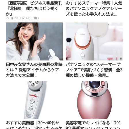
【西野亮廣】ビジネス書最新刊
おすすめスチーマー特集｜人気
『北極星 僕たちはどう働く
のパナソニックナノケアシリー
か』
ズを使ったお手入れ方法ま...
PR（FINCHI on GOETHE）
田中みな実さんの美白肌の秘訣
パナソニックの“スチーマー ナ
とは？ 愛用アイテムからケア
ノケア”で美肌づくり習慣！全3
方法まで大公開！
種の嬉しい機能・効果...
おすすめ美顔器｜30～40代か
美容家電でキレイになる！201
らはじめたい！毛穴・たるみケ
9年最新マシン・ベスコスラン