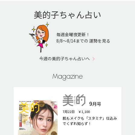
美的子ちゃん占い
毎週金曜夜更新！
8/8〜8/14までの 運勢を見る
今週の美的子ちゃん占いへ
Magazine
9
月号
7月22日 ￥1,100
肌もメイクも「スタミナ」仕込み
でくずれ知らず！