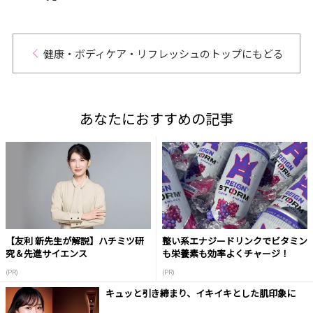
はど
健康・ボディケア・リフレッシュのトップにもどる
あなたにおすすめの記事
【友利 新先生が解説】ハチミツ研
整い系エナジードリンクでビタミン
究＆先進サイエンス
も栄養素も効率よくチャージ！
(PR)
(PR)
キュッと引き締まり、イキイキとした肌印象に