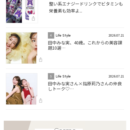
整い系エナジードリンクでビタミンも
栄養素も効率よ...
2026.07.21
4
Life Style
田中みな実、40歳。これからの美容課
題10選…
2026.07.21
5
Life Style
田中みな実さん×指原莉乃さんの仲良
しトーク♡…