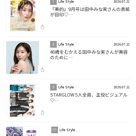
2026.07.21
1
Life Style
『美的』9月号は田中みな実さんの表紙
が目印♡…
2026.07.21
2
Life Style
40歳をむかえる田中みな実さんが美容
のために…
2026.07.21
3
Life Style
STARGLOW 5人全員、主役ビジュアル
♡…
Life Style