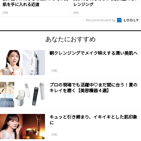
肌を手に入れる近道
レンジング
(PR)
(PR)
Recommended by
あなたにおすすめ
朝クレンジングでメイク映えする潤い美肌へ
（PR）
プロの現場でも活躍中♡まだ間に合う！夏の
キレイを磨く【美容機器４選】
キュッと引き締まり、イキイキとした肌印象
に
（PR）