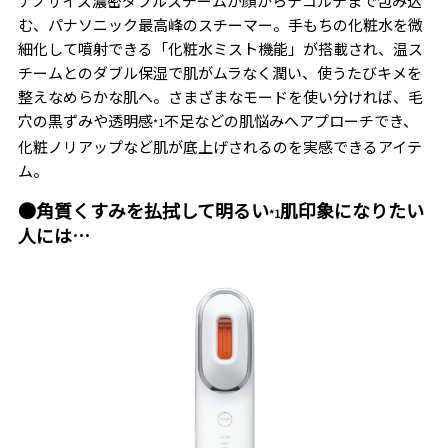
ナノサイズ濃密ダブルスチームが顔からデコルテまで包み込
む、パナソニック最高峰のスチーマー。手もちの化粧水を微
細化して噴射できる「化粧水ミスト機能」が搭載され、温ス
チームとのダブル保湿で肌がムラなく潤い、使うたびキメを
整えなめらかな肌へ。さまざまなモードを使い分ければ、毛
穴の黒ずみや透明感
不足などの肌悩みへアプローチでき、
*1
化粧ノリアップなど肌が底上げされるのを実感できるアイテ
ム。
●角質くすみを払拭して明るい
肌印象になりたい
*1
人には…