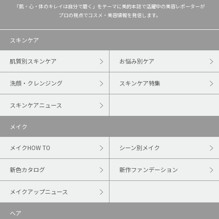
「肌・心・体のキレイは自分で磨く」をテーマに美的本誌で活躍中の美容レポーターが
プロの視点でコスメ・美容情報を発信します。
スキンケア
肌質別スキンケア
お悩み別ケア
洗顔・クレンジング
スキンケア特集
スキンケアニュース
メイク
メイクHOW TO
シーン別メイク
新色カタログ
新作ファンデーション
メイクアップニュース
ヘア