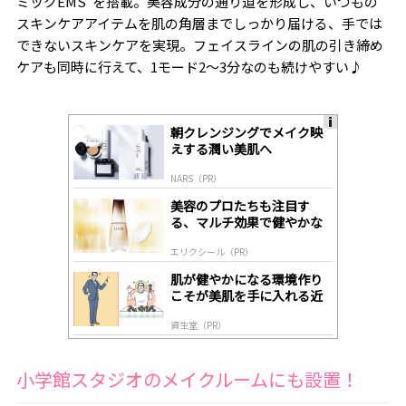
ミックEMS”を搭載。美容成分の通り道を形成し、いつもの
スキンケアアイテムを肌の角層までしっかり届ける、手では
できないスキンケアを実現。フェイスラインの肌の引き締め
ケアも同時に行えて、1モード2～3分なのも続けやすい♪
朝クレンジングでメイク映
A
えする潤い美肌へ
ds
by
NARS（PR）
lo
gl
美容のプロたちも注目す
y
る、マルチ効果で健やかな
肌へ導く高機能美容液
エリクシール（PR）
肌が健やかになる環境作り
こそが美肌を手に入れる近
道
資生堂（PR）
小学館スタジオのメイクルームにも設置！