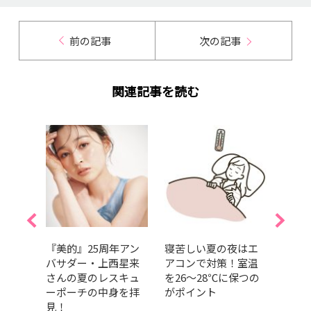
前の記事
次の記事
関連記事を読む
れ対
『美的』25周年アン
寝苦しい夏の夜はエ
【ク
不足
バサダー・上西星来
アコンで対策！室温
食べ
｜美
さんの夏のレスキュ
を26～28℃に保つの
運動
ーポーチの中身を拝
がポイント
は？e
見！
ロー