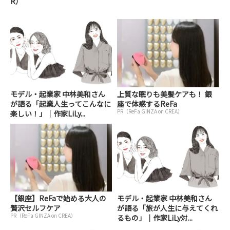
R）
モデル・起業家 中林美和さん
上質な眠りも美髪ケアも！ 銀
が語る「起業人生ってこんなに
座で体感するReFa
PR（ReFa GINZA on CREA）
楽しい！」｜作家LiLy...
【銀座】ReFaで始める大人の
モデル・起業家 中林美和さん
贅沢セルフケア
が語る「旅が人生に与えてくれ
PR（ReFa GINZA on CREA）
るもの」｜作家LiLy対...