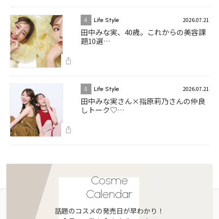
2026.07.21
4
Life Style
田中みな実、40歳。これからの美容課
題10選…
2026.07.21
5
Life Style
田中みな実さん×指原莉乃さんの仲良
しトーク♡…
Cosme
Calendar
話題のコスメの発売日が早わかり！