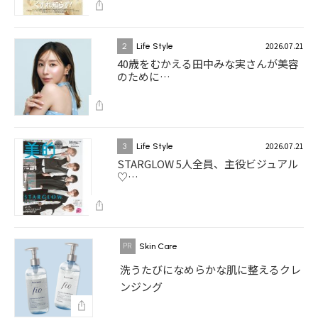
2026.07.21
2
Life Style
40歳をむかえる田中みな実さんが美容
のために…
2026.07.21
3
Life Style
STARGLOW 5人全員、主役ビジュアル
♡…
Skin Care
洗うたびになめらかな肌に整えるクレ
ンジング