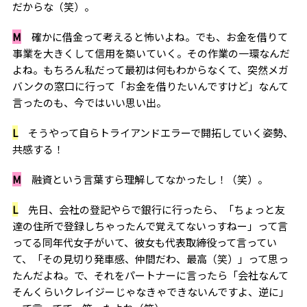
だからな（笑）。
M
確かに借金って考えると怖いよね。でも、お金を借りて
事業を大きくして信用を築いていく。その作業の一環なんだ
よね。もちろん私だって最初は何もわからなくて、突然メガ
バンクの窓口に行って「お金を借りたいんですけど」なんて
言ったのも、今ではいい思い出。
L
そうやって自らトライアンドエラーで開拓していく姿勢、
共感する！
M
融資という言葉すら理解してなかったし！（笑）。
L
先日、会社の登記やらで銀行に行ったら、「ちょっと友
達の住所で登録しちゃったんで覚えてないっすねー」って言
ってる同年代女子がいて、彼女も代表取締役って言ってい
て、「その見切り発車感、仲間だわ、最高（笑）」って思っ
たんだよね。で、それをパートナーに言ったら「会社なんて
そんくらいクレイジーじゃなきゃできないんですよ、逆に」