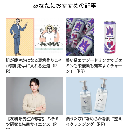
あなたにおすすめの記事
肌が健やかになる環境作りこそ
整い系エナジードリンクでビタ
が美肌を手に入れる近道（P
ミンも栄養素も効率よくチャー
R）
ジ！（PR）
【友利 新先生が解説】ハチミ
洗うたびになめらかな肌に整え
ツ研究＆先進サイエンス（P
るクレンジング（PR）