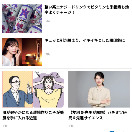
整い系エナジードリンクでビタミンも栄養素も効
率よくチャージ！
(PR)
キュッと引き締まり、イキイキとした肌印象に
(PR)
肌が健やかになる環境作りこそが美
【友利 新先生が解説】ハチミツ研
肌を手に入れる近道
究＆先進サイエンス
(PR)
(PR)