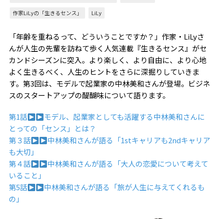
作家LiLyの「生きるセンス」
LiLy
「年齢を重ねるって、どういうことですか？」作家・LiLyさ
んが人生の先輩を訪ねて歩く人気連載『生きるセンス』がセ
カンドシーズンに突入。より楽しく、より自由に、より心地
よく生きるべく、人生のヒントをさらに深掘りしていきま
す。第3回は、モデルで起業家の中林美和さんが登場。ビジネ
スのスタートアップの醍醐味について語ります。
第1話
モデル、起業家としても活躍する中林美和さんに
とっての「センス」とは？
第３話
中林美和さんが語る「1stキャリアも2ndキャリア
も大切」
第４話
中林美和さんが語る「大人の恋愛について考えて
いること」
第5話
中林美和さんが語る「旅が人生に与えてくれるも
の」