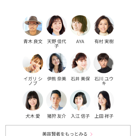
青木 良文
天野 佳代
AYA
有村 実樹
子
イガリ シ
伊熊 奈美
石井 美保
石川 ユウ
ノブ
キ
犬木 愛
猪狩 友介
入江 信子
上田 祥子
美容賢者をもっとみる