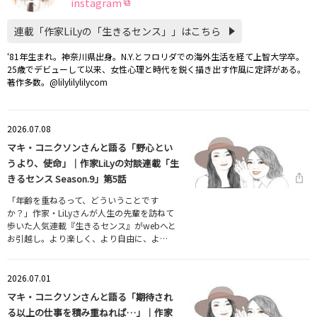
instagram
連載「作家LiLyの「生きるセンス」」はこちら
‘81年生まれ。神奈川県出身。N.Y.とフロリダでの海外生活を経て上智大学卒。
25歳でデビューして以来、女性心理と時代を鋭く描き出す作風に定評がある。
著作多数。@lilylilylilycom
2026.07.08
マキ・コニクソンさんと語る「野心とい
うより、使命」｜作家LiLyの対談連載「生
きるセンス Season.9」第5話
「年齢を重ねるって、どういうことです
か？」作家・LiLyさんが人生の先輩を訪ねて
歩いた人気連載『生きるセンス』がwebへと
お引越し。より楽しく、より自由に、よ…
2026.07.01
マキ・コニクソンさんと語る「期待され
る以上の仕事を積み重ねれば…」｜作家