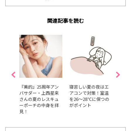
関連記事を読む
れ対
『美的』25周年アン
寝苦しい夏の夜はエ
【ク
不足
バサダー・上西星来
アコンで対策！室温
食べ
｜美
さんの夏のレスキュ
を26～28℃に保つの
運動
ーポーチの中身を拝
がポイント
は？e
見！
ロー
はど