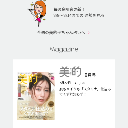
毎週金曜夜更新！
8/8〜8/14までの 運勢を見る
今週の美的子ちゃん占いへ
Magazine
9
月号
7月22日 ￥1,100
肌もメイクも「スタミナ」仕込み
でくずれ知らず！