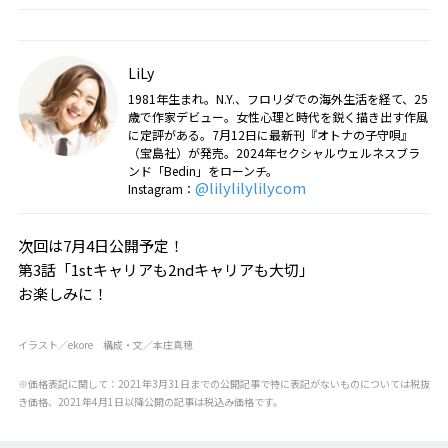
LiLy
1981年生まれ。N.Y.、フロリダでの海外生活を経て、25
歳で作家デビュー。女性心理と時代を鋭く描き出す作風
に定評がある。7月12日に最新刊『オトナの子守唄』
（宝島社）が発売。2024年セクシャルウェルネスブラ
ンド「Bedin」をローンチ。
@lilylilylilycom
Instagram：
次回は7月4日公開予定！
第3話「1stキャリアも2ndキャリアも大切」
お楽しみに！
イラスト／ekore 構成・文／本庄真穂
※価格表記に関して：2021年3月31日までの公開記事で特に表記がないものについては税抜
き価格、2021年4月1日以降公開の記事は税込み価格です。