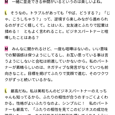
M
一緒に並走できる仲間がいるというのは楽しいよね。
L
そうなの。トラブルがあっても「やば、どうする？」「じ
ゃ、こうしちゃう？」って、逆境すら楽しみながら進められ
るのがすごく嬉しくて。とはいえ、女友達とふたりで起業は
揉める！ ともよく言われること。ビジネスパートナーと喧
嘩したことはある？
M
みんなに聞かれるけど、一度も喧嘩はないの。いい意味
での緊張感は保つようにしてるし、お互い思っている事は言
うようにしないと会社は前進していかないから。私のパート
ナーが素晴らしいのは、ネガティブな発言がなくていつも前
向きなこと。目標を掲げてふたりで笑顔で進む、そのワクワ
クがずっと続いているかな。
L
最高だね。私は美和ちんのビジネスパートナーのえっち
ゃんも知ってるから、ふたりの相性が合うのすっごくよくわ
かる。性格がよいふたりなのよ、シンプルに！ 私のパート
ナーも最高で、「ふたりの相性を見てこのビジネスの成功を