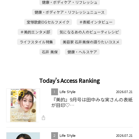
健康・ボディケア・リフレッシュ
健康・ボディケア・リフレッシュニュース
宝塚歌劇OGセルフメイク
＃表紙インタビュー
＃美的エンタメ部
気になるあの人のビューティレシピ
ライフスタイル特集
美容家 石井美保の語りたいコスメ
石井 美保
健康・ヘルスケア
Today's Access Ranking
2026.07.21
1
Life Style
『美的』9月号は田中みな実さんの表紙
が目印♡…
2026.07.21
2
Life Style