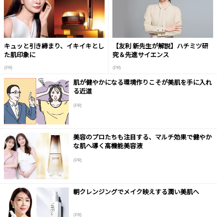
キュッと引き締まり、イキイキとし
【友利 新先生が解説】ハチミツ研
た肌印象に
究＆先進サイエンス
(PR)
(PR)
肌が健やかになる環境作りこそが美肌を手に入れ
る近道
(PR)
美容のプロたちも注目する、マルチ効果で健やか
な肌へ導く高機能美容液
(PR)
朝クレンジングでメイク映えする潤い美肌へ
(PR)