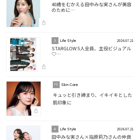
40歳をむかえる田中みな実さんが美容
のために…
2026.07.21
3
Life Style
STARGLOW 5人全員、主役ビジュアル
♡…
Skin Care
キュッと引き締まり、イキイキとした
肌印象に
2026.07.21
4
Life Style
田中みな実さん×指原莉乃さんの仲良