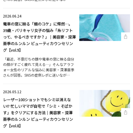
2026.06.24
電車の窓に映る「頬のコケ」に愕然…。
39歳・バリキャリ女子の悩み「糸リフト
って、やるべきですか？」｜美容家・深澤
亜季のルンルン ビューティカウンセリン
グ【vol.9】
「最近、不意打ちの鏡や電車の窓に映る自分
の顔がすごく疲れて見える…」そんなアラフ
ォー女性のリアルな悩みに美容家・深澤亜季
さんが回答。SNSの症例レポに迷いなが…
2026.05.12
レーザー100ショットでもシミは消えな
い!? 忙しいママが自宅で「シミ・そばか
す」をクリアにする方法｜美容家・深澤
亜季のルンルン ビューティカウンセリン
グ【vol.8】