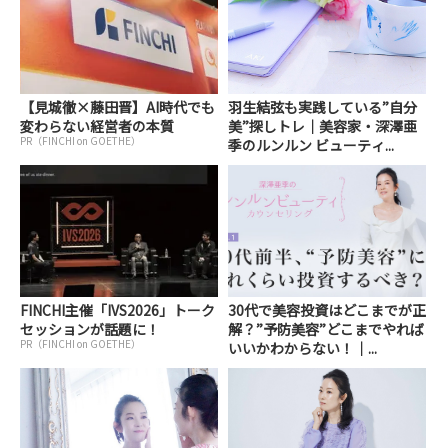
【見城徹×藤田晋】AI時代でも
羽生結弦も実践している”自分
変わらない経営者の本質
美”探しトレ｜美容家・深澤亜
PR（FINCHI on GOETHE）
季のルンルン ビューティ...
FINCHI主催「IVS2026」トーク
30代で美容投資はどこまでが正
セッションが話題に！
解？”予防美容”どこまでやれば
PR（FINCHI on GOETHE）
いいかわからない！｜...