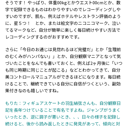
そうです！ やっぱり、体重
00kg
とかウエスト
00cm
とか、数
字で記録できるものはわかりやすいのでレコーディングしや
すいのですが、肌も、例えばホテルやレストラン評価のよう
に、星５つ！ とか、または絵文字のニコニコマーク、泣い
てるマークなど、自分が簡単に楽しく毎日続けやすい方法で
レコーディングするのがおすすめです。
さらに「今日のお通じは見惚れるほど完璧だ」とか「生理前
のむくみがハンパない」」とか、自分観察マニアとなって気
づいたことをなんでも書いておくと、例えば
2
ヶ月後に「いつ
も同じ時期に同じことが起こる」などとわかってきて、自分
美コントロールマニュアルができるほどになります。毎日続
けることで、継続できている自分に自信がつくという、副効
果付きなのも嬉しいですね。
もりた：フィギュアスケートの羽生結弦さんも、自分観察日
記を長年つけていることで有名ですよね。ジャンプがうまく
いったとき、逆に調子が悪いとき、、、日々の様子を記録し
続けると、後から読み返したときに発見があって、傾向と対