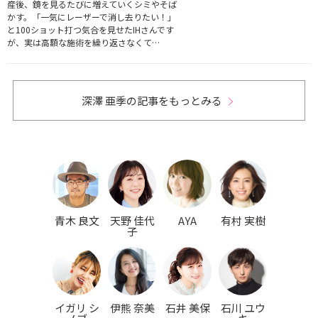
産後、鏡を見るたびに増えていくシミやそば
かす。「一気にレーザーで消し去りたい！」
と100ショット打つ気合を見せたIHさんです
が、実は高額な施術を繰り返さなくて…
深澤 亜季の記事をもっとみる
青木 良文
天野 佳代
AYA
有村 実樹
子
イガリ シ
伊熊 奈美
石井 美保
石川 ユウ