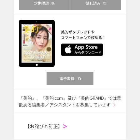
定期購読
試し読み
美的がタブレットや
スマートフォンで読める！
電子書籍
『美的』、『美的.com』及び『美的GRAND』では意
欲ある編集者／アシスタントを募集しています
【お詫びと訂正】
＞