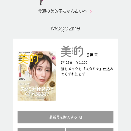
今週の美的子ちゃん占いへ
Magazine
9
月号
7月22日 ￥1,100
肌もメイクも「スタミナ」仕込み
でくずれ知らず！
最新号を購入する