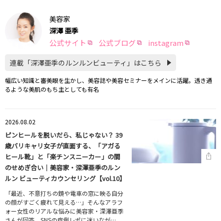
美容家
深澤 亜季
公式サイト
公式ブログ
instagram
連載「深澤亜季のルンルンビューティ」はこちら
幅広い知識と審美眼を生かし、美容誌や美容セミナーをメインに活躍。透き通
るような美肌のもち主としても有名
2026.08.02
ピンヒールを脱いだら、私じゃない？ 39
歳バリキャリ女子が直面する、「アガる
ヒール靴」と「楽チンスニーカー」の間
のせめぎ合い｜美容家・深澤亜季のルン
ルン ビューティカウンセリング【vol.10】
「最近、不意打ちの鏡や電車の窓に映る自分
の顔がすごく疲れて見える…」そんなアラフ
ォー女性のリアルな悩みに美容家・深澤亜季
さんが回答。SNSの症例レポに迷いなが…