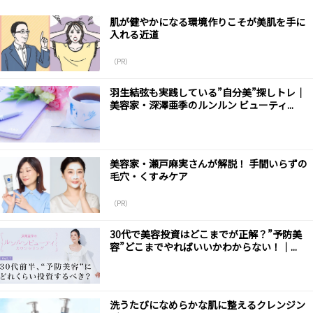
肌が健やかになる環境作りこそが美肌を手に
入れる近道
（PR）
羽生結弦も実践している”自分美”探しトレ｜
美容家・深澤亜季のルンルン ビューティ...
美容家・瀬戸麻実さんが解説！ 手間いらずの
毛穴・くすみケア
（PR）
30代で美容投資はどこまでが正解？”予防美
容”どこまでやればいいかわからない！｜...
洗うたびになめらかな肌に整えるクレンジン