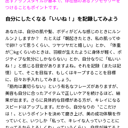
出すアップスタイルが基本で、存在感のあるアクセサリーを
つけることもポイントです。
自分にしたくなる「いいね！」を記録してみよう
あなたは、自分の肌や髪、ボディがどんな感じのときにルン
ルン♪しますか？ たとえば「朝起きたとき、私の肌ってゆ
で卵
!?
って思うくらい、ツヤツヤだと嬉しい」とか、「体重
が◯
kg
くらいのときは、羽根が生えたように身体が軽く、ポ
ジティブな気分にしかならない」とか、自分なりに「私いい
ね！」と感じる目安がありますよね。それを記録（または記
憶）して、そこを目指す、もしくはキープすることを目標
に、日々お手入れしてみましょう。
「筋肉は裏切らない」という有名なフレーズがありますが、
美容も自分に合ったアイテムで正しいケアを続けるほど、結
果が出ます。さらに具体的な目標がある方が、キレイになる
スピードはアップします。だから、自分なりの〝ここだけ
は！〟というポイントを決めて磨き上げ、美の成功体験を作
っていくと、いつしか「私って、キレイな人っていうことに
なってるからよろしくね」っていうくらい、自信が持てるよ