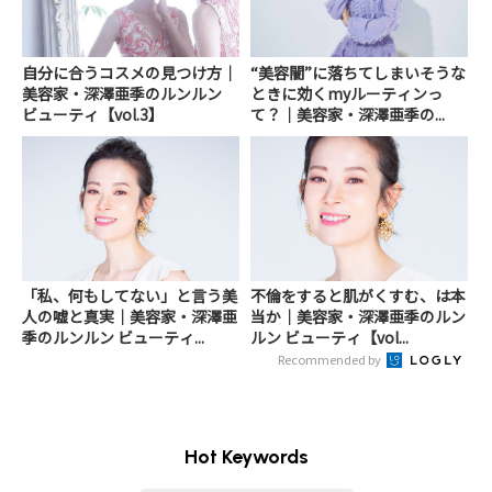
自分に合うコスメの見つけ方｜
“美容闇”に落ちてしまいそうな
美容家・深澤亜季のルンルン
ときに効くmyルーティンっ
ビューティ【vol.3】
て？｜美容家・深澤亜季の...
「私、何もしてない」と言う美
不倫をすると肌がくすむ、は本
人の嘘と真実｜美容家・深澤亜
当か｜美容家・深澤亜季のルン
季のルンルン ビューティ...
ルン ビューティ【vol...
Recommended by
Hot Keywords