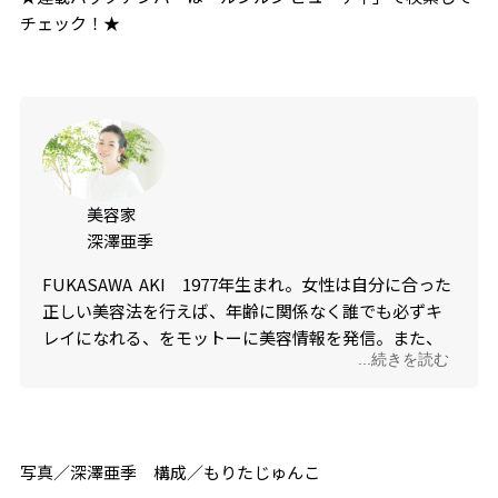
チェック！★
美容家
深澤亜季
FUKASAWA AKI
1977
年生まれ。女性は自分に合った
正しい美容法を行えば、年齢に関係なく誰でも必ずキ
レイになれる、をモットーに美容情報を発信。また、
...続きを読む
誰もが自分らしいキレイと幸福感が高まる、独自のメ
ソッド“ルンルンビューティー”を提唱。ビューティー
は、キレイになるのがゴールではなく、人生に
LOVE
、
POWER
、
CHANCE
、
MEET
をもたらし輝かせてくれ
る、がセオリー。
写真／深澤亜季 構成／もりたじゅんこ
Instagram
：
lunlunaki