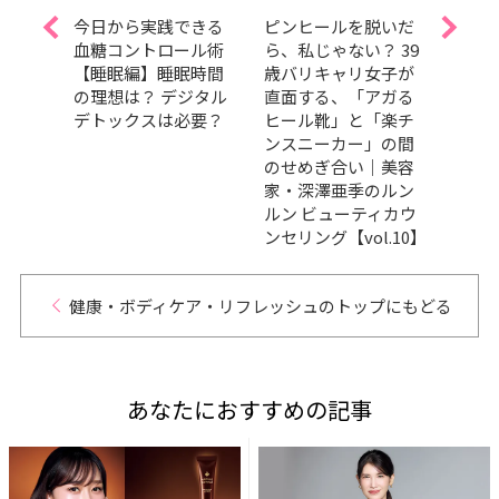
対策
今日から実践できる
ピンヒールを脱いだ
今日
ロが
血糖コントロール術
ら、私じゃない？ 39
血糖
勢改
【睡眠編】睡眠時間
歳バリキャリ女子が
｜運
の理想は？ デジタル
直面する、「アガる
前？
デトックスは必要？
ヒール靴」と「楽チ
パイ
ンスニーカー」の間
めに
のせめぎ合い｜美容
家・深澤亜季のルン
ルン ビューティカウ
ンセリング【vol.10】
健康・ボディケア・リフレッシュのトップにもどる
あなたにおすすめの記事