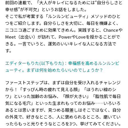
前回の連載で、「大人がキレイになるためには“自分らしさと
幸せ感”が不可欠」というお話をしました。
そこで私が考案する「ルンルンビューティ」メソッドのひと
つをご紹介します。自分らしさを大切に、毎日を機嫌よく、
ニコニコ過ごすために効果てきめん。実践すると、
Chance
や
Meet
（出会い）が訪れて、
Power
や
Love
を授かることがで
きる。一言でいうと、運気のいいキレイな人になる方法で
す。
エディターもりた(以下もりた)：幸福感を高めるルンルンビ
ューティ。まずは何を始めたらいいのでしょうか？
ファーストステップは、まずは自分を受け入れるチャレンジ
から！「すっぴん時の疲れて見える顔」「ほうれい線のシ
ワ」といった加齢のお悩み、「顔が大きい」「脂性肌で毎日
気になる毛穴」といった生まれもってのお悩み……いろいろ
あるとは思いますが、見つめる眼差しはそこではなく、自分
の外見で、好きなところ、人に褒められるところ、磨いてい
ったらもっと光りそうなところを
3
つ、挙げてみてください。