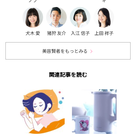
ノブ
キ
犬木 愛
猪狩 友介
入江 信子
上田 祥子
美容賢者をもっとみる
関連記事を読む