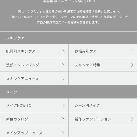
美容情報／ニュースの美的.com
「美しくなりたい」女性たちの願いを追求する美容雑誌『美的』公式サイト。
「肌・心・体のキレイは自分で磨く」をテーマに美的本誌で活躍中の美容レポーターが
プロの視点でコスメ・美容情報を発信します。
スキンケア
肌質別スキンケア
お悩み別ケア
洗顔・クレンジング
スキンケア特集
スキンケアニュース
メイク
メイクHOW TO
シーン別メイク
新色カタログ
新作ファンデーション
メイクアップニュース