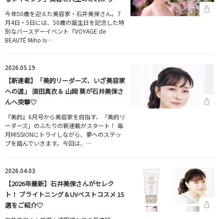
今年50歳を迎えた美容家・石井美保さん。7
月4日・5日には、50歳の誕生日を記念した特
別なバースデーイベント『VOYAGE de
BEAUTÉ Miho Is…
2026.05.19
【新連載】「美的リーダーズ、いざ美容家
への道」 須田真衣＆ 山岡 葵が石井美保さ
んへ突撃♡
『美的』6月号から美容家を目指す、「美的リ
ーダーズ」のふたりの新連載がスタート！ 毎
月MISSIONにトライしながら、夢へのステッ
プを踏んでいきます。今回は、…
2026.04.03
【2026年最新】石井美保さんがセレク
ト！ ブライトニング＆UVベストコスメ 15
選をご紹介♡