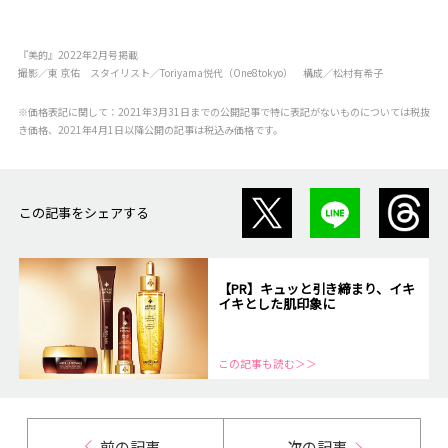
『美的』2022年2月号掲載
撮影／東 京佑 スタイリスト／Toriyama悦代（One8tokyo） 構成／松村有希子
※価格表記に関して：2021年3月31日までの公開記事で特に表記がないものについては税抜
き価格、2021年4月1日以降公開の記事は税込み価格です。
この記事をシェアする
【PR】キュッと引き締まり、イキ
イキとした肌印象に
この記事も読む＞＞
前の記事
次の記事