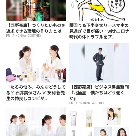
【西野亮廣】つくりたいものを
腰回り＆下半身太り…スマホの
追求できる環境の作り方とは
見過ぎで目が痛い…withコロナ
PR（FINCHI on GOETHE）
時代の体トラブルをプ...
「たるみ悩み」みんなどうして
【西野亮廣】ビジネス書最新刊
る？ 石井美保さん × 友利 新先
『北極星 僕たちはどう働く
生の仲良しコンビが...
か』
PR（FINCHI on GOETHE）