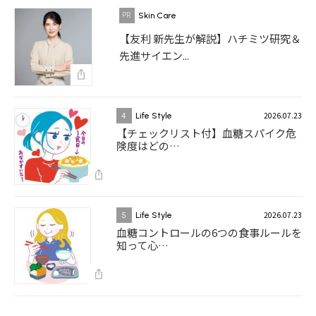
Skin Care
【友利 新先生が解説】ハチミツ研究＆
先進サイエン...
2026.07.23
4
Life Style
【チェックリスト付】血糖スパイク危
険度はどの…
2026.07.23
5
Life Style
血糖コントロールの6つの食事ルールを
知って心…