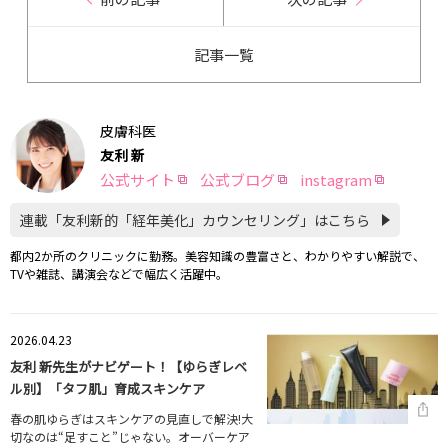
記事一覧
皮膚科医
友利 新
公式サイト
公式ブログ
instagram
連載「友利新的「経年美化」カウンセリング」はこちら
都内2か所のクリニックに勤務。美容知識の豊富さと、わかりやすい解説で、
TVや雑誌、講演会などで幅広く活躍中。
2026.04.23
友利 新先生がナビゲート！【ゆらぎレベ
ル別】「タフ肌」育成スキンケア
春の肌ゆらぎはスキンケアの見直しで解決!大
切なのは“足すこと”じゃない。オーバーケア