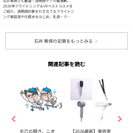
石井美保さん厳選！透明感ケアの最適解、
2026年ブライトニング＆UVベストコスメを
ご紹介。透明感印象を引き立てるブライトニ
ング美容液や化粧水をはじめ、乳液・ク…
石井 美保の記事をもっとみる
関連記事を読む
人気ブ
毛穴の開き、ニオ
【2026最新】美容家
日焼