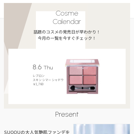
Cosme
Calendar
話題のコスメの発売日が早わかり！
今月の一覧を今すぐチェック！
8.6
Thu
レブロン
スキン シマー シャドウ
￥1,760
Present
SUQQUの大人気艶肌ファンデを