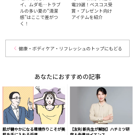
クリ
イ、ムダ毛…トラブ
電19選！ベスコス受
ビ、
スコス
ルの多い夏の“清潔
賞・プレゼント向け
「上
トに
感”はここで差がつ
アイテムを紹介
をプ
く！
健康・ボディケア・リフレッシュのトップにもどる
あなたにおすすめの記事
肌が健やかになる環境作りこそが美
【友利 新先生が解説】ハチミツ研
肌を手に入れる近道
究＆先進サイエンス