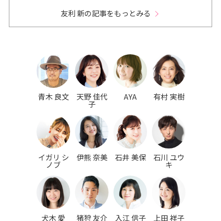
友利 新の記事をもっとみる
青木 良文
天野 佳代
AYA
有村 実樹
子
イガリ シ
伊熊 奈美
石井 美保
石川 ユウ
ノブ
キ
犬木 愛
猪狩 友介
入江 信子
上田 祥子