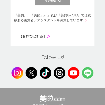
電子書籍
『美的』、『美的.com』及び『美的GRAND』では意
欲ある編集者／アシスタントを募集しています
【お詫びと訂正】
＞
Follow us!