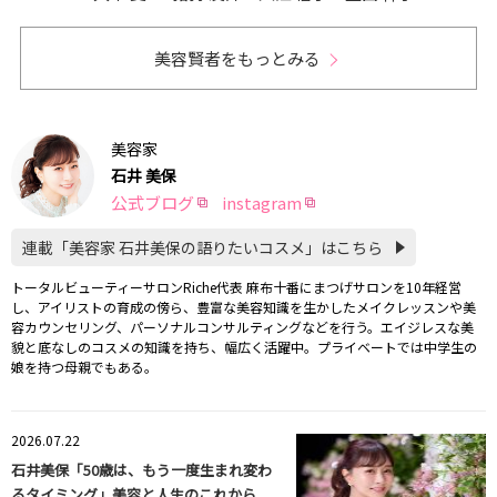
美容賢者をもっとみる
美容家
石井 美保
公式ブログ
instagram
連載「美容家 石井美保の語りたいコスメ」はこちら
トータルビューティーサロンRiche代表 麻布十番にまつげサロンを10年経営
し、アイリストの育成の傍ら、豊富な美容知識を生かしたメイクレッスンや美
容カウンセリング、パーソナルコンサルティングなどを行う。エイジレスな美
貌と底なしのコスメの知識を持ち、幅広く活躍中。プライベートでは中学生の
娘を持つ母親でもある。
2026.07.22
石井美保「50歳は、もう一度生まれ変わ
るタイミング」美容と人生のこれから