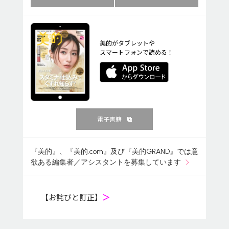
美的がタブレットや
スマートフォンで読める！
電子書籍
『美的』、『美的.com』及び『美的GRAND』では意
欲ある編集者／アシスタントを募集しています
【お詫びと訂正】
＞