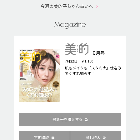
今週の美的子ちゃん占いへ
Magazine
9
月号
7月22日 ￥1,100
肌もメイクも「スタミナ」仕込み
でくずれ知らず！
最新号を購入する
定期購読
試し読み