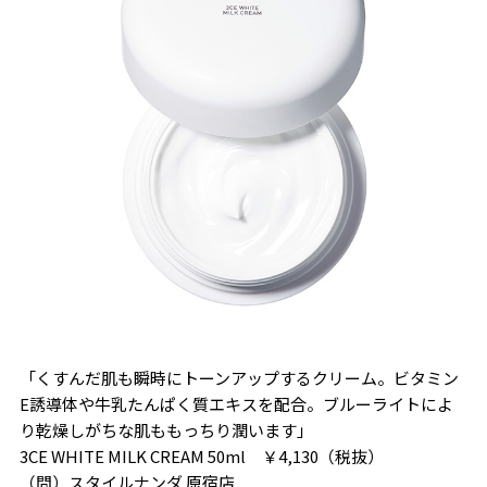
「くすんだ肌も瞬時にトーンアップするクリーム。ビタミン
E誘導体や牛乳たんぱく質エキスを配合。ブルーライトによ
り乾燥しがちな肌ももっちり潤います」
3CE WHITE MILK CREAM 50ml ￥4,130（税抜）
（問）スタイルナンダ 原宿店