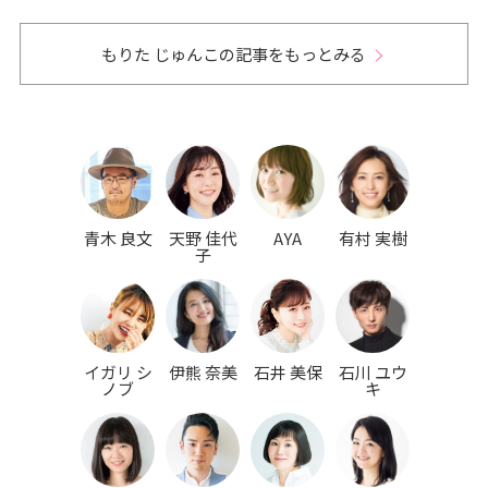
もりた じゅんこの記事をもっとみる
青木 良文
天野 佳代
AYA
有村 実樹
子
イガリ シ
伊熊 奈美
石井 美保
石川 ユウ
ノブ
キ