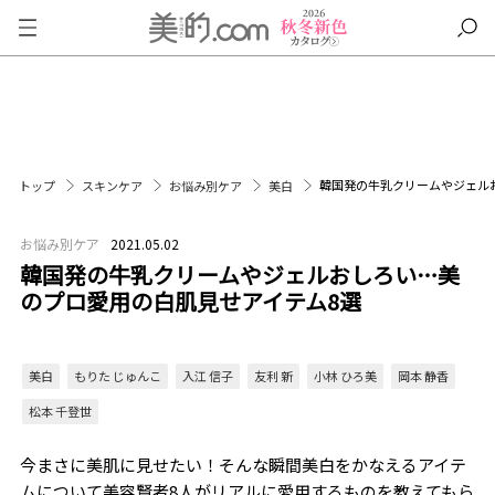
韓国発の牛乳クリームやジェル
トップ
スキンケア
お悩み別ケア
美白
お悩み別ケア
2021.05.02
韓国発の牛乳クリームやジェルおしろい…美
のプロ愛用の白肌見せアイテム8選
美白
もりた じゅんこ
入江 信子
友利 新
小林 ひろ美
岡本 静香
松本 千登世
今まさに美肌に見せたい！そんな瞬間美白をかなえるアイテ
ムについて美容賢者8人がリアルに愛用するものを教えてもら