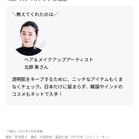
＼教えてくれたのは／
ヘア＆メイクアップアーティスト
北原 果さん
透明肌をキープするために、ニッチなアイテムもくま
なくチェック。日本だけに留まらず、韓国やインドの
コスメもネットで入手！
『美的』2021年5月号掲載
撮影／新垣隆太 構成／中島麻純・島田七瀬・宍戸沙希（スタッフ・オン）