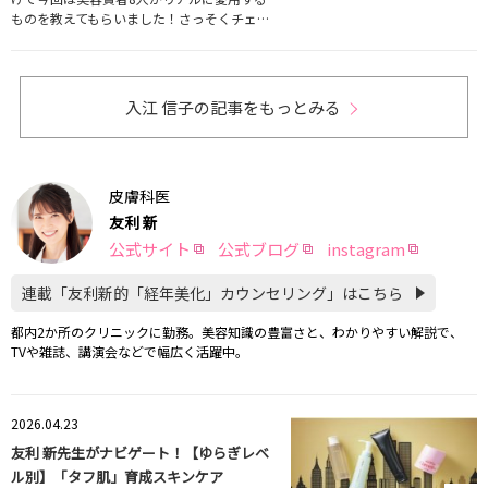
ものを教えてもらいました！さっそくチェ…
入江 信子の記事をもっとみる
皮膚科医
友利 新
公式サイト
公式ブログ
instagram
連載「友利新的「経年美化」カウンセリング」はこちら
都内2か所のクリニックに勤務。美容知識の豊富さと、わかりやすい解説で、
TVや雑誌、講演会などで幅広く活躍中。
2026.04.23
友利 新先生がナビゲート！【ゆらぎレベ
ル別】「タフ肌」育成スキンケア