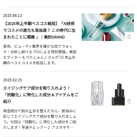
2025.08.12
【2025年上半期ベスコス総括】「AI技術
でコスメの進化も急加速？ この時代に生
まれたことに感謝 」｜美的GRAND
長年、ビューティ業界を確かな目でウォッ
チ・分析し続けるプロによる特別寄稿。美容
エディター もりたじゅんこさんが’25 年上半
期のベストコスメを総括します。
2025.02.25
エイジングケア成分を取り入れよう！
「抗酸化」に特化した成分＆アイテムをご
紹介
保湿成分で肌の土台を整えたなら、肌悩みに
応じてエイジングケア成分を取り入れましょ
う。今回は「抗酸化」に特化した成分をご紹
介します！早速チェック～♪ アスタキサ…