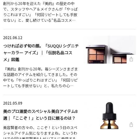
創刊から20年を迎えた『美的』の歴史の中
で、スタッフやヘア＆メイクさんが「やっぱ
りこれはすごい」「何回リピートしても手放
せない」と、愛し続けている“名品コスメ…
2021.06.12
つければ必ず旬の顔。「SUQQU シグニチ
ャーカラー アイズ」｜「伝説名品コス
メ」図鑑
『美的』創刊から20年。毎シーズンさまざま
な話題のアイテムを紹介してきました。その
中でも「やっぱりこれはすごい」「何回リピ
ートしても手放せない」と、私たちの心…
2021.05.09
美のプロ溺愛のスペシャル美白アイテム8
選｜「ここぞ！」という日に頼るのは？
美容賢者の方々の、ここぞ！という日のスペ
シャルアイテム気になりますよね。というわ
けで今回は美容賢者8人がリアルに愛用する