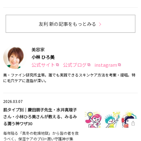
友利 新の記事をもっとみる
美容家
小林 ひろ美
公式サイト
公式ブログ
instagram
美・ファイン研究所主宰。誰でも実践できるスキンケア方法を考案・提唱。特
に毛穴ケアに造詣が深い。
2026.03.07
肌タイプ別｜慶田朋子先生・水井真理子
さん・小林ひろ美さんが教える、みるみ
る潤う神ワザ30
毎年陥る「真冬の乾燥地獄」から皆の者を救
うべく、保湿ケアのプロ=潤い守護神が集