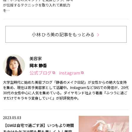
が伝授するテクニックを取り入れて素肌力
を…
小林 ひろ美の記事をもっとみる
美容家
岡本 静香
公式ブログ
instagram
大学生時代に始めた美容ブログ「静香のメイク日記」が女性からの絶大な支持
を集め、現在は若手美容家として活躍中。InstagramなどSNSでの発信が、20代
30代の女性中心に人気を集めている。ダイヤモンド社より著書『ふつうに過ご
すだけでキラキラ変身していく』が好評発売中。
2023.05.03
【GWは自宅で過ごす派】いつもより時間
をかけたケアで肌も髪も美しく♪｜美容