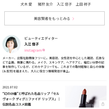
犬木 愛
猪狩 友介
入江 信子
上田 祥子
美容賢者をもっとみる
ビューティエディター
入江 信子
instagram
メーカー、出版社勤務後フリーに。美容誌、女性誌を中心とした雑誌、広告な
どで企画、執筆に携わる。メイク、スキンケア、ヘアケアと、幅広い分野の記
事を制作しているが、どのカテゴリーでも、これまでの取材経験と自らの体験
(＆苦労)を踏まえた、大人に役立つ情報発信が身上。
2021.07.02
“幻の09番”と呼ばれた名品リップ「セル
ヴォーク ディグニファイド リップス」｜
伝説名品コスメ図鑑