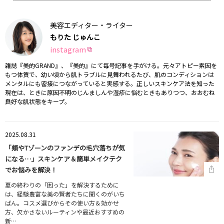
美容エディター・ライター
もりた じゅんこ
instagram
雑誌『美的GRAND』、『美的』にて毎号記事を手がける。元々アトピー素因を
もつ体質で、幼い頃から肌トラブルに見舞われるたび、肌のコンディションは
メンタルにも密接につながっていると実感する。正しいスキンケア法を知った
現在は、ときに原因不明のじんましんや湿疹に悩むときもありつつ、おおむね
良好な肌状態をキープ。
2025.08.31
「頬やTゾーンのファンデの毛穴落ちが気
になる…」スキンケア＆簡単メイクテク
でお悩みを解決！
夏の終わりの「困った」を解決するために
は、経験豊富な美の賢者たちに聞くのがいち
ばん。コスメ選びからその使い方＆効かせ
方、欠かさないルーティンや最近おすすめの
新…