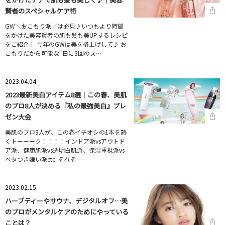
賢者のスペシャルケア術
GW＼おこもり派／は必見♪いつもより時間
をかけた美容賢者の肌も髪も美UPするレシピ
をご紹介！ 今年のGWは美を格上げして♪ お
こもりだから可能な“日に3回のス…
2023.04.04
2023最新美白アイテム8選｜この春、美肌
のプロ8人が決める『私の最強美白』プレ
ゼン大会
美肌のプロ8人が、この春イチオシの1本を熱
くトーーーク！！！！インドア派vsアウトド
ア派、健康肌派vs透明白肌派、保湿重視派vs
ベタつき嫌い派etc. それぞ…
2023.02.15
ハーブティーやサウナ、デジタルオフ…美
のプロがメンタルケアのためにやっている
ことは？