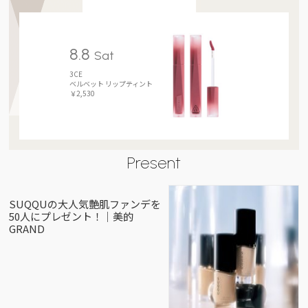
8.8
Sat
3CE
ベルベット リップティント
￥2,530
Present
SUQQUの大人気艶肌ファンデを
50人にプレゼント！｜美的
GRAND