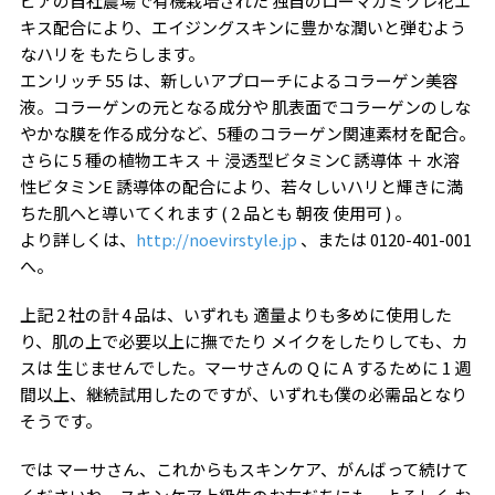
ビアの自社農場で有機栽培された 独自のローマカミツレ花エ
キス配合により、エイジングスキンに豊かな潤いと弾むよう
なハリを もたらします。
エンリッチ 55 は、新しいアプローチによるコラーゲン美容
液。コラーゲンの元となる成分や 肌表面でコラーゲンのしな
やかな膜を作る成分など、5種のコラーゲン関連素材を配合。
さらに 5 種の植物エキス ＋ 浸透型ビタミンC 誘導体 ＋ 水溶
性ビタミンE 誘導体の配合により、若々しいハリと輝きに満
ちた肌へと導いてくれます ( 2 品とも 朝夜 使用可 ) 。
より詳しくは、
http://noevirstyle.jp
、または 0120-401-001
へ。
上記 2 社の計 4 品は、いずれも 適量よりも多めに使用した
り、肌の上で必要以上に撫でたり メイクをしたりしても、カ
スは 生じませんでした。マーサさんの Q に A するために 1 週
間以上、継続試用したのですが、いずれも僕の必需品となり
そうです。
では マーサさん、これからもスキンケア、がんばって続けて