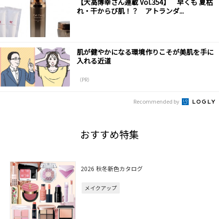
【大高博幸さん連載 Vol.354】 早くも 夏枯
れ・干からび肌！？ アトランダ...
肌が健やかになる環境作りこそが美肌を手に
入れる近道
（PR）
Recommended by
おすすめ特集
2026 秋冬新色カタログ
メイクアップ