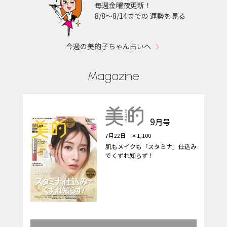
毎週金曜夜更新！
8/8〜8/14までの 運勢を見る
今週の美的子ちゃん占いへ
Magazine
9
月号
7月22日 ￥1,100
肌もメイクも「スタミナ」仕込み
でくずれ知らず！