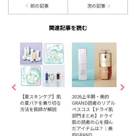
前の記事
次の記事
関連記事を読む
人のた
【夏スキンケア】肌
2026上半期・美的
SPF
メ診
の夏バテを乗り切る
GRAND読者のリアル
止め・
編】
方法を医師が解説
ベスコス【ドライ肌
選！
を輝か
部門まとめ】ドライ
使い
肌の読者の心を掴ん
だアイテムは？｜美
的GRAND