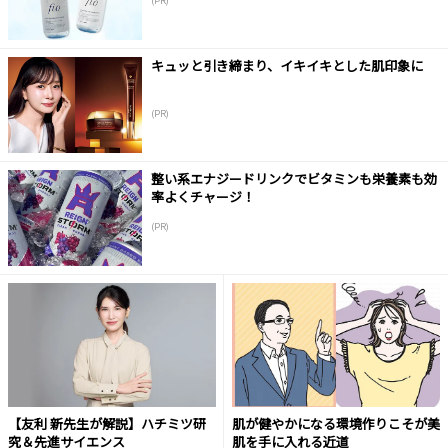
(PR)
キュッと引き締まり、イキイキとした肌印象に
(PR)
整い系エナジードリンクでビタミンも栄養素も効
率よくチャージ！
(PR)
【友利 新先生が解説】ハチミツ研
肌が健やかになる環境作りこそが美
究＆先進サイエンス
肌を手に入れる近道