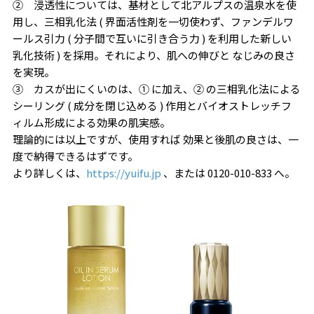
② 浸透性については、基材として北アルプスの温泉水を使
用し、三相乳化法 ( 界面活性剤を一切使わず、ファンデルワ
ールス引力 ( 分子間で互いに引き合う力 ) を利用した新しい
乳化技術 ) を採用。それにより、肌への伸びと なじみの良さ
を実現。
③ カスが出にくいのは、① に加え、② の三相乳化法による
シーリング ( 成分を閉じ込める ) 作用とバイオストレッチフ
ィルム形成による効果の肌実感。
理論的には以上ですが、使用すれば 効果と後肌の良さは、一
度で納得できるはずです。
より詳しくは、
https://yuifu.jp
、または 0120-010-833 へ。