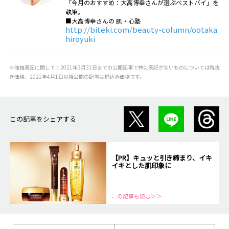
「今月のおすすめ：大高博幸さんが選ぶベストバイ」を
執筆。
■大高博幸さんの 肌・心塾
http://biteki.com/beauty-column/ootaka
hiroyuki
※価格表記に関して：2021年3月31日までの公開記事で特に表記がないものについては税抜
き価格、2021年4月1日以降公開の記事は税込み価格です。
この記事をシェアする
【PR】キュッと引き締まり、イキ
イキとした肌印象に
この記事も読む＞＞