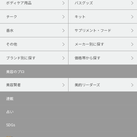
ボディケア用品
バスグッズ
チーク
キット
香水
サプリメント・フード
その他
メーカー別に探す
ブランド別に探す
価格帯から探す
美容のプロ
美容賢者
美的リーダーズ
連載
占い
SDGs