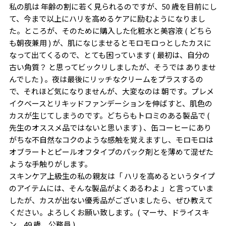
私の肌は 年齢の割に若く見られるのですが、50 歳を目前にし
て、今まで以上にハリを高めるケアに励むようになりまし
た。ところが、そのために購入した化粧水と美容液 ( どちら
も朝夜兼用 ) が、肌になじませるとモロモロっとしたカスに
なって出てくるので、とても困っています ( 最初は、自分の
古い角質？ と思ってビックリしましたが、そうでは ありませ
んでした ) 。夜は最後にリッチなクリームをプラスするの
で、それほど気になりませんが、大変なのは 朝です。プレメ
イクベースとリキッドファンデーションを伸ばすと、肌色の
カスが生じてしまうのです。どちらもトロミのある製品で (
先生のオススメ品ではないと思います ) 、缶コーヒーにあり
がちな不自然なコクのような感触を覚えますし、モロモロは
オブラートとピールオフタイプのパック剤とを薄めて混ぜた
ような手触りがします。
スキンケア上級生の私の親友は「 ハリを高めるというタイプ
のアイテムには、そんな製品がよくあるわよ 」と言っていま
したが、カスが出ない優秀品がございましたら、ぜひ教えて
ください。よろしくお願い致します。( マーサ、ドライスキ
ン、49 歳、公務員 )