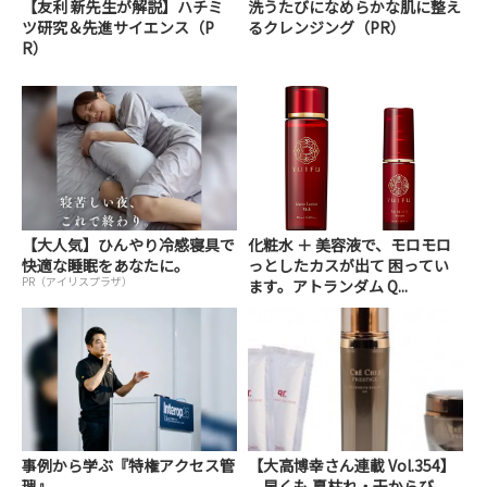
【友利 新先生が解説】ハチミ
洗うたびになめらかな肌に整え
ツ研究＆先進サイエンス（P
るクレンジング（PR）
R）
【大人気】ひんやり冷感寝具で
化粧水 ＋ 美容液で、モロモロ
快適な睡眠をあなたに。
っとしたカスが出て 困ってい
PR（アイリスプラザ）
ます。アトランダム Q...
事例から学ぶ『特権アクセス管
【大高博幸さん連載 Vol.354】
理』
早くも 夏枯れ・干からび