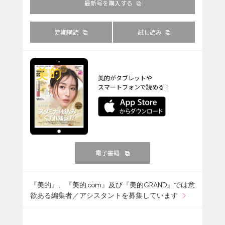
最新号を購入する
定期購読
試し読み
美的がタブレットや
スマートフォンで読める！
電子書籍
『美的』、『美的.com』及び『美的GRAND』では意
欲ある編集者／アシスタントを募集しています