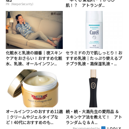
PR（KeeperSecurity）
肌！？ アトランダ...
化粧水と乳液の順番｜夜スキン
セラミドの力で肌しっとり！お
ケアをおさらい！おすすめ化粧
すすめ乳液│たっぷり使えるプ
水、乳液、オールインワン...
チプラ乳液・高保湿乳液・...
オールインワンのおすすめ11選
続・続・大高先生の愛用品 ＆
｜クリームやジェルタイプな
スキンケア法を教えて！ アト
ど！40代におすすめのも...
ランダム Q ＆ A ...
Recommended by