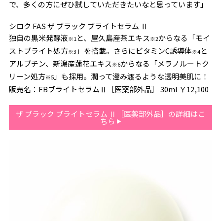
で、多くの方にぜひ試していただきたいなと思っています」
シロク FAS ザ ブラック ブライトセラム Ⅱ
独自の黒米発酵液
と、屋久島産茶エキス
からなる「モイ
※1
※2
ストブライト処方
」を搭載。さらにビタミンC誘導体
と
※3
※4
アルブチン、新潟産蓮花エキス
からなる「メラノルートク
※6
リーン処方
」も採用。潤って澄み渡るような透明美肌に！
※5
販売名：FBブライトセラムⅡ［医薬部外品］ 30ml ￥12,100
ザ ブラック ブライトセラム Ⅱ［医薬部外品］の詳細はこ
ちら