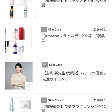
【2026最新】ドラッグストア化粧水14
選！…
2026.07.31
3
Skin Care
【Amazonプライムデー2026】ご褒美
気…
Skin Care
【友利 新先生が解説】ハチミツ研究＆
先進サイエン...
2026.07.31
4
Skin Care
【2026最新】プチプラクレンジング12
選！…