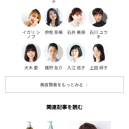
子
イガリ シ
伊熊 奈美
石井 美保
石川 ユウ
ノブ
キ
犬木 愛
猪狩 友介
入江 信子
上田 祥子
美容賢者をもっとみる
関連記事を読む