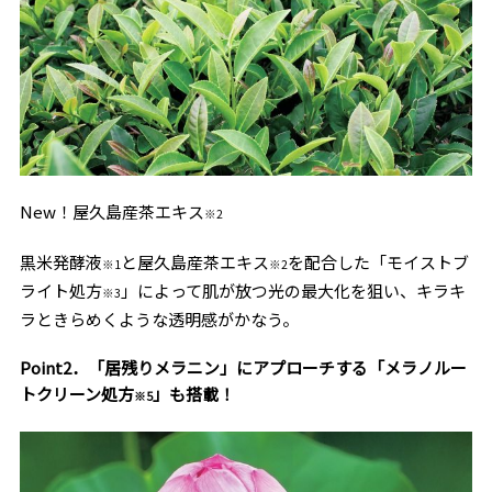
New！屋久島産茶エキス
※2
黒米発酵液
と屋久島産茶エキス
を配合した「モイストブ
※1
※2
ライト処方
」によって肌が放つ光の最大化を狙い、キラキ
※3
ラときらめくような透明感がかなう。
Point2．「居残りメラニン」にアプローチする「メラノルー
トクリーン処方
」も搭載！
※5