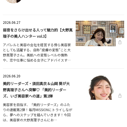
2026.06.27
弱音をさらけ出せる人って魅力的【大野真
理子の美人ハンター vol.3】
アパレルと美容の会社を経営する傍ら美容家
としても活躍する、自称“皮膚の変態”こと大
野真理子さん。美肌への変態レベルの情熱
や、恋や仕事に悩める女子にアドバイスす…
2026.06.20
美的リーダーズ・須田真衣＆山岡 葵が大
野真理子さんへ突撃♡ 「美的リーダー
ズ、いざ美容家への道」第2弾
美容家を目指す、「美的リーダーズ」のふた
りの連載第2弾！毎月MISSIONにトライしなが
ら、夢へのステップを踏んでいきます！今回
は、美容家の大野真理子さんにお…