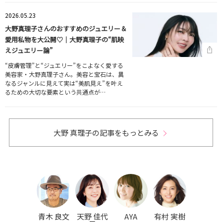
2026.05.23
大野真理子さんのおすすめのジュエリー＆
愛用私物を大公開♡｜大野真理子の“肌映
えジュエリー論”
“皮膚管理”と“ジュエリー”をこよなく愛する
美容家・大野真理子さん。美容と宝石は、異
なるジャンルに見えて実は“美肌見え”を叶え
るための大切な要素という共通点が…
大野 真理子の記事をもっとみる
青木 良文
天野 佳代
AYA
有村 実樹