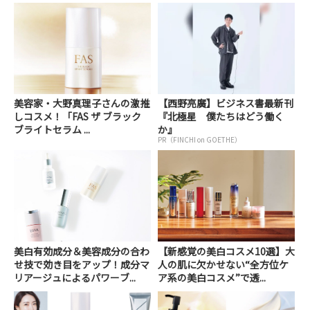
美容家・大野真理子さんの激推
【西野亮廣】ビジネス書最新刊
しコスメ！「FAS ザ ブラック
『北極星 僕たちはどう働く
ブライトセラム ...
か』
PR（FINCHI on GOETHE）
美白有効成分＆美容成分の合わ
【新感覚の美白コスメ10選】大
せ技で効き目をアップ！成分マ
人の肌に欠かせない“全方位ケ
リアージュによるパワーブ...
ア系の美白コスメ”で透...