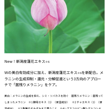
New！新潟産蓮花エキス
※6
Ｗの美白有効成分に加え、新潟産蓮花エキス
を新配合。メ
※6
ラニンの生成抑制・還元・分解促進という3方向のアプロー
チで「居残りメラニン」をケア。
美白：メラニンの生成を抑え、シミ・ソバカスを防ぐ 居残りメラニン：居残って
しまったメラニン ※1 酵母エキス（1）（保湿成分） ※2 チャエキス（1）（保
湿成分） ※3 角層のすみずみまで潤うこと ※4 L-アスコルビン酸2-グルコシド