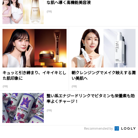
な肌へ導く高機能美容液
(PR)
キュッと引き締まり、イキイキとし
朝クレンジングでメイク映えする潤
た肌印象に
い美肌へ
(PR)
(PR)
整い系エナジードリンクでビタミンも栄養素も効
率よくチャージ！
(PR)
Recommended by