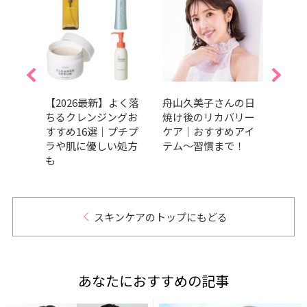
的エデ
【2026最新】よく落
舟山久美子さんの日
夏を
焼け
ちるクレンジングお
焼け後のリカバリー
しっ
か条！
すすめ16選｜プチプ
ケア｜おすすめアイ
暑さ
たい
ラや肌に優しい処方
テム～習慣まで！
容持
ットグ
も
つの
ND
スキンケアのトップにもどる
あなたにおすすめの記事