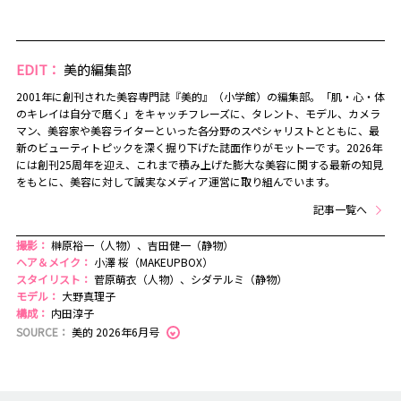
EDIT：
美的編集部
2001年に創刊された美容専門誌『美的』（小学館）の編集部。「肌・心・体
のキレイは自分で磨く」をキャッチフレーズに、タレント、モデル、カメラ
マン、美容家や美容ライターといった各分野のスペシャリストとともに、最
新のビューティトピックを深く掘り下げた誌面作りがモットーです。2026年
には創刊25周年を迎え、これまで積み上げた膨大な美容に関する最新の知見
をもとに、美容に対して誠実なメディア運営に取り組んでいます。
記事一覧へ
撮影：
榊原裕一（人物）、吉田健一（静物）
ヘア＆メイク：
小澤 桜（MAKEUPBOX）
スタイリスト：
菅原萌衣（人物）、シダテルミ（静物）
モデル：
大野真理子
構成：
内田淳子
SOURCE：
美的 2026年6月号