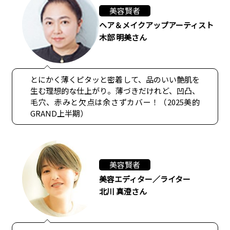
美容賢者
ヘア＆メイクアップアーティスト
木部 明美さん
とにかく薄くピタッと密着して、品のいい艶肌を
生む理想的な仕上がり。薄づきだけれど、凹凸、
毛穴、赤みと欠点は余さずカバー！（2025美的
GRAND上半期）
美容賢者
美容エディター／ライター
北川 真澄さん