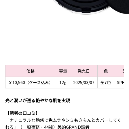
価格
容量
発売日
色
SP
￥10,560（ケース込み）
12g
2025/03/07
全7色
SPF5
光と潤いが巡る艶やかな肌を実現
【読者の口コミ】
「ナチュラルな艶感で色ムラやシミもきちんとカバーしてく
れる」（一般事務・44歳）美的GRAND読者