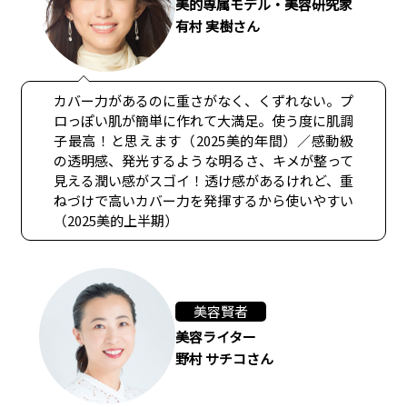
美的専属モデル・美容研究家
有村 実樹さん
カバー力があるのに重さがなく、くずれない。プ
ロっぽい肌が簡単に作れて大満足。使う度に肌調
子最高！と思えます（2025美的年間）／感動級
の透明感、発光するような明るさ、キメが整って
見える潤い感がスゴイ！透け感があるけれど、重
ねづけで高いカバー力を発揮するから使いやすい
（2025美的上半期）
美容賢者
美容ライター
野村 サチコさん