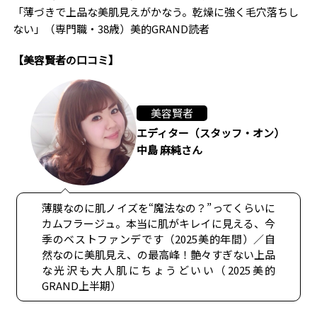
「薄づきで上品な美肌見えがかなう。乾燥に強く毛穴落ちし
ない」（専門職・38歳）美的GRAND読者
【美容賢者の口コミ】
美容賢者
エディター（スタッフ・オン）
中島 麻純さん
薄膜なのに肌ノイズを“魔法なの？”ってくらいに
カムフラージュ。本当に肌がキレイに見える、今
季のベストファンデです（2025美的年間）／自
然なのに美肌見え、の最高峰！艶々すぎない上品
な光沢も大人肌にちょうどいい（2025美的
GRAND上半期）