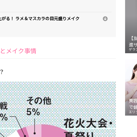
がる！ ラメ＆マスカラの目元盛りメイク
【
進
とメイク事情
ゲラ
？
美
で
エリ