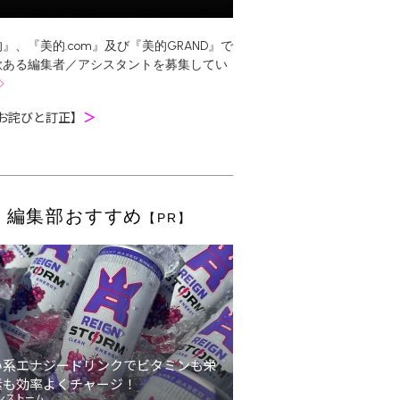
』、『美的.com』及び『美的GRAND』で
欲ある編集者／アシスタントを募集してい
お詫びと訂正】
＞
編集部おすすめ
【PR】
い系エナジードリンクでビタミンも栄
素も効率よくチャージ！
ンストーム