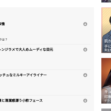
事情
クは？
肌
手
レンジラメで大人めムーディな目元
資生
キッチュなミルキーアイライナー
キ
印
凜と清潔感漂う小粋フェース
ゲラ