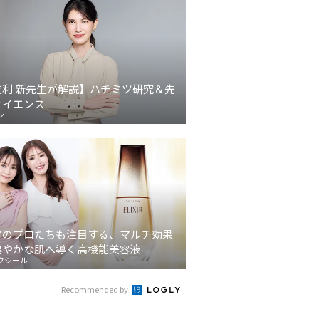
友利 新先生が解説】ハチミツ研究＆先
サイエンス
ン
容のプロたちも注目する、マルチ効果
健やかな肌へ導く高機能美容液
クシール
Recommended by