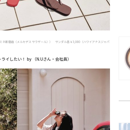
 ルミネ新宿店〈メルセデス サラザール〉） サンダル各￥3,080（ハワイアナスジャパ
イしたい！ by （N.Uさん・会社員）