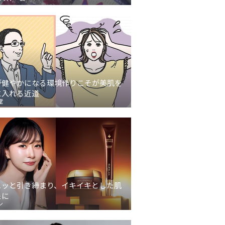
が健やかになる環境作りこそが美肌を
に入れる近道
堂
ュッと引き締まり、イキイキとした肌
象に
ン