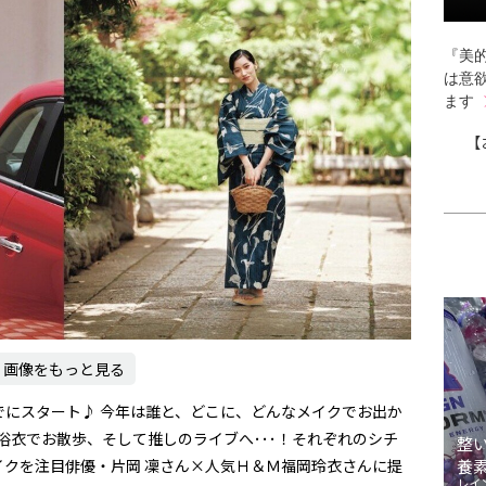
『美的
は意
ます
【
画像をもっと見る
でにスタート♪ 今年は誰と、どこに、どんなメイクでお出か
、浴衣でお散歩、そして推しのライブへ･･･！それぞれのシチ
整
イクを注目俳優・片岡 凜さん×人気Ｈ＆Ｍ福岡玲衣さんに提
養
レイ