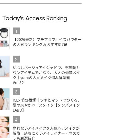
Today's Access Ranking
1
【2026最新】プチプラフェイスパウダー
の人気ランキング＆おすすめ7選
2
いつもベージュアイシャドウ、を卒業！
ワンアイテムでかなう、大人の旬顔メイ
ク｜yumiの大人メイク悩み解決塾
Vol.52
3
ICEx 竹野世梛｜ツヤとマットでつくる、
夏の爽やかベースメイク【メンズメイク
LABO】
4
崩れないアイメイクを人気ヘアメイクが
解説！落ちにくいアイライナー・マスカ
ラも厳選紹介