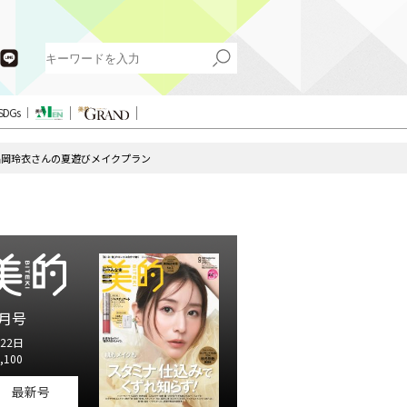
SDGs
福岡玲衣さんの夏遊びメイクプラン
月号
22日
,100
最新号