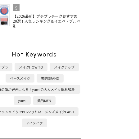
5
【2026最新】プチプラチークおすすめ
20選！人気ランキング＆イエベ・ブルべ
別
Hot Keywords
チプラ
メイクHOW TO
メイクアップ
ベースメイク
美的GRAND
分の顔が好きになる！yumiの大人メイク悩み解決
塾
yumi
美的MEN
ケメンメイクでBUZZりたい！メンズメイクLABO
アイメイク