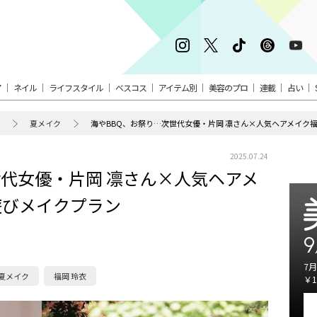
ア
ネイル
ライフスタイル
ベスコス
アイテム別
美容のプロ
連載
占い
夏メイク
海やBBQ、お祭り…次世代女優・片岡 凛さん×人気ヘアメイク
2025.07.24
世代女優・片岡 凛さん×人気ヘアメ
遊びメイクプラン
9
7月
夏メイク
福岡 玲衣
￥1