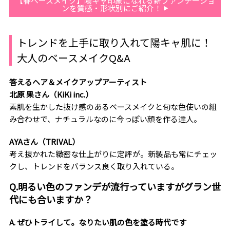
【春ベースメイク】陽キャ印象になれる新ファンデーショ
ンを質感・形状別にご紹介！
トレンドを上手に取り入れて陽キャ肌に！
大人のベースメイクQ&A
答えるヘア＆メイクアップアーティスト
北原 果さん（KiKi inc.）
素肌を生かした抜け感のあるベースメイクと旬な色使いの組
み合わせで、ナチュラルなのに今っぽい顔を作る達人。
AYAさん（TRIVAL）
考え抜かれた緻密な仕上がりに定評が。新製品も常にチェッ
クし、トレンドをバランス良く取り入れている。
Q.明るい色のファンデが流行っていますがグラン世
代にも合いますか？
A. ぜひトライして。なりたい肌の色を塗る時代です