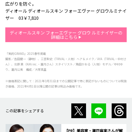
広がりを防ぐ。
ディオール ディオールスキン フォーエヴァー グロウルミナイ
ザー 03￥7,810
ディオールスキン フォーエヴァー グロウ ルミナイザーの
詳細はこちら
『美的GRAND』2025春号掲載
撮影／吉田健一（静物）、三宮幹史（TRIVAL・人物）ヘア＆メイク／AYA（TRIVAL・中村さ
ん）、北原 果（KiKi inc.・瀧内さん）スタイリスト／角田かおる（人物）モデル／中村ゆ
り、瀧内公美 構成／大塚真里
※価格表記に関して：2021年3月31日までの公開記事で特に表記がないものについては税抜
き価格、2021年4月1日以降公開の記事は税込み価格です。
この記事をシェアする
【PR】美容家・瀬戸麻実さんが解