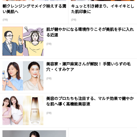
朝クレンジングでメイク映えする潤
キュッと引き締まり、イキイキとし
い美肌へ
た肌印象に
(PR)
(PR)
肌が健やかになる環境作りこそが美肌を手に入れ
る近道
(PR)
美容家・瀬戸麻実さんが解説！ 手間いらずの毛
穴・くすみケア
(PR)
美容のプロたちも注目する、マルチ効果で健やか
な肌へ導く高機能美容液
(PR)