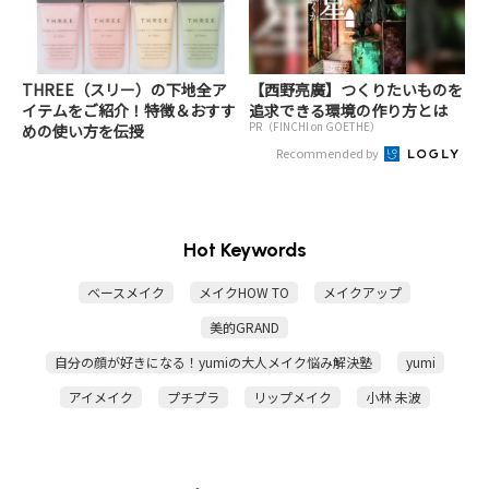
THREE（スリー）の下地全ア
【西野亮廣】つくりたいものを
イテムをご紹介！特徴＆おすす
追求できる環境の作り方とは
PR（FINCHI on GOETHE）
めの使い方を伝授
Recommended by
Hot Keywords
ベースメイク
メイクHOW TO
メイクアップ
美的GRAND
自分の顔が好きになる！yumiの大人メイク悩み解決塾
yumi
アイメイク
プチプラ
リップメイク
小林 未波