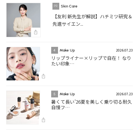
Skin Care
【友利 新先生が解説】ハチミツ研究＆
先進サイエン...
2026.07.23
4
Make Up
リップライナー×リップで自在！ なり
たい印象…
2026.07.23
5
Make Up
暑くて長い’26夏を美しく乗り切る耐久
自慢フ…