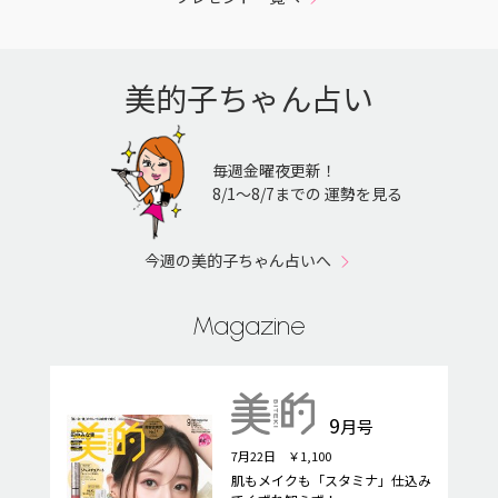
美的子ちゃん占い
毎週金曜夜更新！
8/1〜8/7までの 運勢を見る
今週の美的子ちゃん占いへ
Magazine
9
月号
7月22日 ￥1,100
肌もメイクも「スタミナ」仕込み