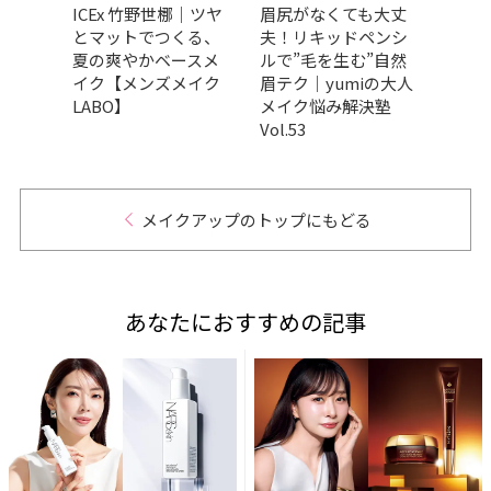
的ベス
ICEx 竹野世梛｜ツヤ
眉尻がなくても大丈
「コ
ンデ
とマットでつくる、
夫！リキッドペンシ
ちて
ン
夏の爽やかベースメ
ルで”毛を生む”自然
ち…
イク【メンズメイク
眉テク｜yumiの大人
崩れ
LABO】
メイク悩み解決塾
めの
Vol.53
ニッ
メイクアップのトップにもどる
あなたにおすすめの記事