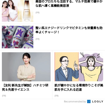
美容のプロたちも注目する、マルチ効果で健やか
な肌へ導く高機能美容液
(PR)
整い系エナジードリンクでビタミンも栄養素も効
率よくチャージ！
(PR)
【友利 新先生が解説】ハチミツ研
肌が健やかになる環境作りこそが美
究＆先進サイエンス
肌を手に入れる近道
(PR)
(PR)
Recommended by