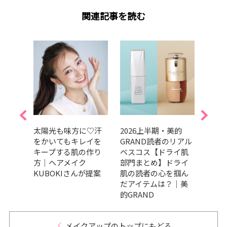
関連記事を読む
けて
太陽光も味方に♡汗
2026上半期・美的
【20
のメ
をかいてもキレイを
GRAND読者のリアル
け「
にお
キープする肌の作り
ベスコス【ドライ肌
イク
ック
方｜ヘアメイク
部門まとめ】ドライ
すめ
介！
KUBOKIさんが提案
肌の読者の心を掴ん
だアイテムは？｜美
的GRAND
メイクアップのトップにもどる