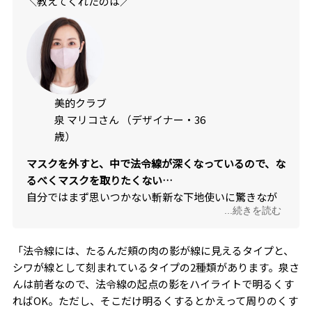
＼教えてくれたのは／
美的クラブ
泉 マリコさん （デザイナー・36
歳）
マスクを外すと、中で法令線が深くなっているので、な
るべくマスクを取りたくない…
自分ではまず思いつかない斬新な下地使いに驚きなが
...続きを読む
らも、ハイライトを入れたら法令線が消えた！内側か
ら潤ったような肌感も素敵です。家族からも大絶賛さ
れました
「法令線には、たるんだ頬の肉の影が線に見えるタイプと、
シワが線として刻まれているタイプの2種類があります。泉さ
んは前者なので、法令線の起点の影をハイライトで明るくす
ればOK。ただし、そこだけ明るくするとかえって周りのくす