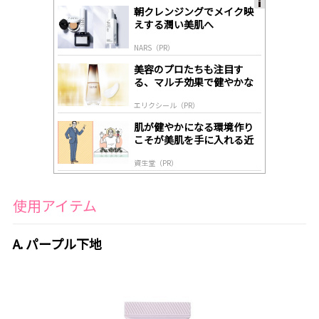
朝クレンジングでメイク映
A
えする潤い美肌へ
ds
by
NARS（PR）
lo
gl
美容のプロたちも注目す
y
る、マルチ効果で健やかな
肌へ導く高機能美容液
エリクシール（PR）
肌が健やかになる環境作り
こそが美肌を手に入れる近
道
資生堂（PR）
使用アイテム
A. パープル下地