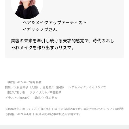
ヘア＆メイクアップアーティスト
イガリシノブさん
美容の未来を牽引し続ける天才的感覚で、時代のおし
ゃれメイクを作り出すカリスマ。
『美的』2022年12月号掲載
撮影／天日恵美子（人物）、金野圭介（静物） ヘア＆メイク／イガリシノブ
（BEAUTRIUM） スタイリスト／平田雅子
イラスト／greenK 構成／中尾のぞみ
※価格表記に関して：2021年3月31日までの公開記事で特に表記がないものについては税抜
き価格、2021年4月1日以降公開の記事は税込み価格です。