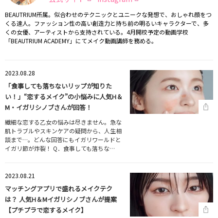
BEAUTRIUM所属。似合わせのテクニックとユニークな発想で、おしゃれ顔をつ
くる達人。ファッション性の高い創造力と持ち前の明るいキャラクターで、多
くの女優、アーティストから支持されている。4月開校予定の動画学校
「BEAUTRIUM ACADEMY」にてメイク動画講師を務める。
2023.08.28
「食事しても落ちないリップが知りた
い！」“恋するメイク”の小悩みに人気H＆
M・イガリシノブさんが回答！
繊細な恋する乙女の悩みは尽きません。急な
肌トラブルやスキンケアの疑問から、人生相
談まで…。どんな回答にもイガリワールドと
イガリ節が炸裂！ Q．食事しても落ちな…
2023.08.21
マッチングアプリで盛れるメイクテク
は？ 人気H＆Mイガリシノブさんが提案
【プチプラで恋するメイク】