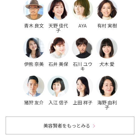
青木 良文
天野 佳代
AYA
有村 実樹
子
伊熊 奈美
石井 美保
石川 ユウ
犬木 愛
キ
猪狩 友介
入江 信子
上田 祥子
海野 由利
子
美容賢者をもっとみる