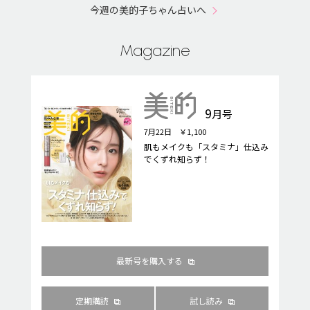
今週の美的子ちゃん占いへ
Magazine
9
月号
7月22日 ￥1,100
肌もメイクも「スタミナ」仕込み
でくずれ知らず！
最新号を購入する
定期購読
試し読み