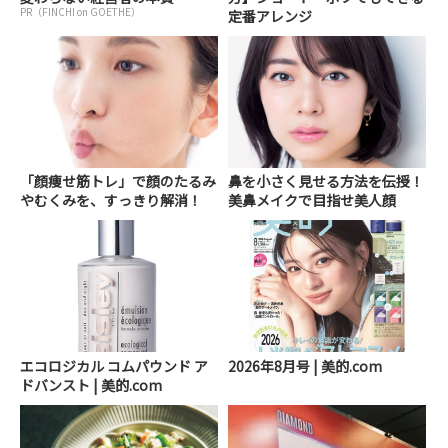
PR（FINCHI on GOETHE）
定番アレンジ
「顔痩せ筋トレ」で顔のたるみ
鼻を小さく見せる方法を伝授！
やむくみを、すっきり解消！
美鼻メイクで目指せ美人顔
エコロジカル コムパウンド ア
2026年8月号 | 美的.com
ドバンスト | 美的.com