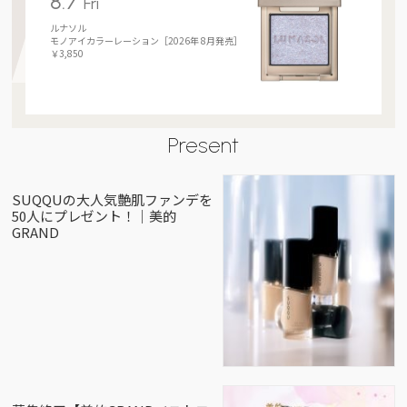
8.7
Fri
ルナソル
モノアイカラーレーション［2026年 8月発売］
￥3,850
Present
SUQQUの大人気艶肌ファンデを
50人にプレゼント！｜美的
GRAND