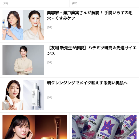
液
(PR)
(PR)
美容家・瀬戸麻実さんが解説！ 手間いらずの毛
穴・くすみケア
(PR)
【友利 新先生が解説】ハチミツ研究＆先進サイエ
ンス
(PR)
朝クレンジングでメイク映えする潤い美肌へ
(PR)