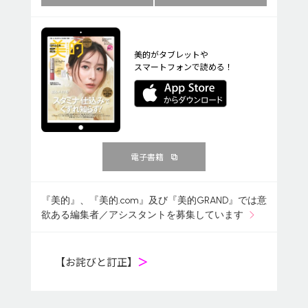
美的がタブレットや
スマートフォンで読める！
電子書籍
『美的』、『美的.com』及び『美的GRAND』では意
欲ある編集者／アシスタントを募集しています
【お詫びと訂正】
＞