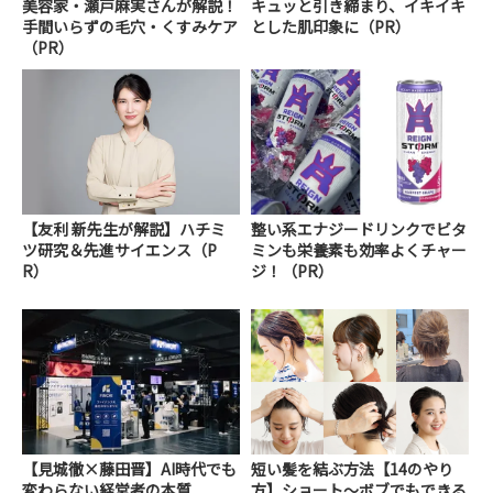
美容家・瀬戸麻実さんが解説！
キュッと引き締まり、イキイキ
手間いらずの毛穴・くすみケア
とした肌印象に（PR）
（PR）
【友利 新先生が解説】ハチミ
整い系エナジードリンクでビタ
ツ研究＆先進サイエンス（P
ミンも栄養素も効率よくチャー
R）
ジ！（PR）
【見城徹×藤田晋】AI時代でも
短い髪を結ぶ方法【14のやり
変わらない経営者の本質
方】ショート～ボブでもできる