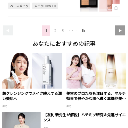
ベースメイク
メイクHOW TO
1
2
3
16
・・・
あなたにおすすめの記事
朝クレンジングでメイク映えする潤
美容のプロたちも注目する、マルチ
い美肌へ
効果で健やかな肌へ導く高機能美容
液
(PR)
(PR)
【友利 新先生が解説】ハチミツ研究＆先進サイエ
ンス