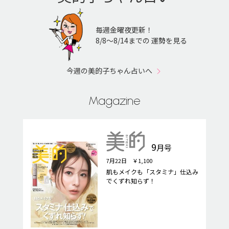
毎週金曜夜更新！
8/8〜8/14までの 運勢を見る
今週の美的子ちゃん占いへ
Magazine
9
月号
7月22日 ￥1,100
肌もメイクも「スタミナ」仕込み
でくずれ知らず！