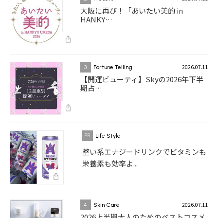
大阪に再び！「あいたい美的 in
HANKY…
2026.07.11
3
Fortune Telling
【開運ビューティ】Skyの2026年下半
期占…
Life Style
整い系エナジードリンクでビタミンも
栄養素も効率よ...
2026.07.11
4
Skin Care
2026上半期大人のためのベストコスメ