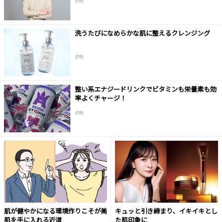
(PR)
洗うたびになめらかな肌に整えるクレンジング
(PR)
整い系エナジードリンクでビタミンも栄養素も効
率よくチャージ！
(PR)
肌が健やかになる環境作りこそが美
キュッと引き締まり、イキイキとし
肌を手に入れる近道
た肌印象に