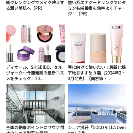
朝クレンジングでメイク映えす
整い系エナジードリンクでビタ
る潤い美肌へ（PR）
ミンも栄養素も効率よくチャー
ジ！（PR）
ディオール、SHISEIDO、セル
春に向けて使いたい！最新化粧
ヴォーク…今週発売の最新コス
下地おすすめ３選［2024年2・
メをチェック！20...
3月発売］【美容家・...
全国の絶景ポイントにサウナ付
シェア別荘「COCO VILLA Own