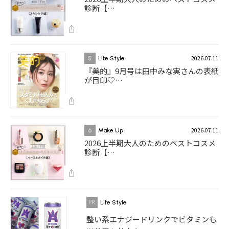
診断【…
2026.07.11
5
Life Style
『美的』9月号は田中みな実さんの表紙
が目印♡…
2026.07.11
6
Make Up
2026上半期大人のためのベストコスメ
診断【…
Life Style
整い系エナジードリンクでビタミンも