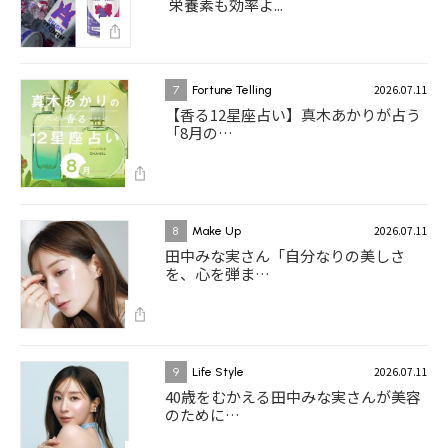
栄養素も効率よ...
2026.07.11
7
Fortune Telling
【香る12星座占い】真木あかりが占う
「8月の…
2026.07.11
8
Make Up
田中みな実さん「自分なりの美しさ
を、心を弾ま…
2026.07.11
9
Life Style
40歳をむかえる田中みな実さんが美容
のために…