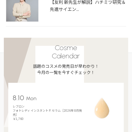
【友利 新先生が解説】ハチミツ研究＆
先進サイエン...
Cosme
Calendar
話題のコスメの発売日が早わかり！
今月の一覧を今すぐチェック！
8.10
Mon
レブロン
フォトレディ インスタント P. セラム［2026年 8月発
売］
￥1,760