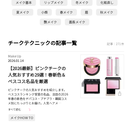
メイク基本
リップメイク
冬メイク
化粧直し
夏メイク
小顔
春メイク
眉
秋メイク
艶メイク
面長メイク
チークテクニックの記事一覧
記事：271件
Make Up
2026.01.14
【2026最新】ピンクチークの
人気おすすめ29選！春新色＆
ベスコス名品を厳選
ピンクチークの人気おすすめを紹介します。
ベスコスランキング受賞の名品、注目の2026
年春の新色をデパコス・プチプラ・韓国コス
メ別にたっぷりとお届け。人気ヘアメ…
すべて読む
メイクHOW TO