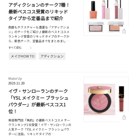
アディクションのチーク7種！
最新ベスコス受賞のリキッド
タイプから定番品まで紹介
色数もテクスチャーも豊富な「アディクショ
ン」のチークをご紹介♪最新のベストコスメ
ランキング受賞のリキッドタイプのチークか
ら、新色チーク、定番品までをまとめまし…
すべて読む
メイクHOW TO
アディクション
Make Up
2025.11.20
イヴ・サンローランのチーク
「YSL メイクミー ブラッシュ
パウダー」が最新ベスコス1
位！
美容専門誌『美的』の最新ベストコスメ チー
クランキング1位受賞！イヴ・サンローランの
人気チーク「YSL メイクミー ブラッシュパウ
ダーに注目。リキッドタイプの…