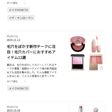
すべて読む
メイクHOW TO
イヴ・サンローラン
Make Up
2025.11.12
毛穴をぼかす新作チークに注
目！毛穴カバーにおすすめア
イテム12選
最近は、毛穴をぼかしてカバーしてくれるチ
ークが豊富！話題のヘアメイク達の新作座談
会でも注目を集めました。そんな最新アイテ
ムをはじめ、ベスコス受賞の人気チークや…
すべて読む
メイクHOW TO
Make Up
2025.10.18