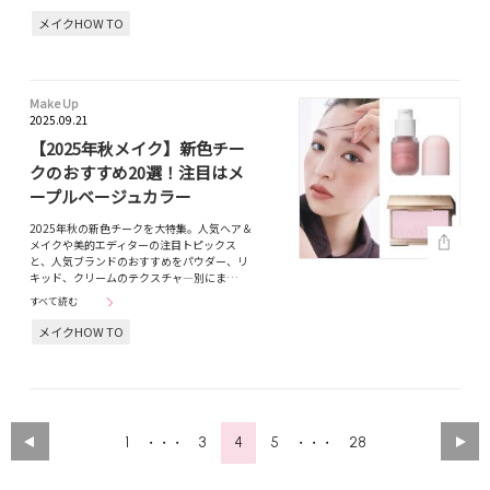
メイクHOW TO
Make Up
2025.09.21
【2025年秋メイク】新色チー
クのおすすめ20選！注目はメ
ープルベージュカラー
2025年秋の新色チークを大特集。人気ヘア＆
メイクや美的エディターの注目トピックス
と、人気ブランドのおすすめをパウダー、リ
キッド、クリームのテクスチャ―別にま…
すべて読む
メイクHOW TO
1
3
4
5
28
・・・
・・・