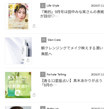
2026.07.11
6
Life Style
『美的』9月号は田中みな実さんの表紙
が目印♡…
Skin Care
朝クレンジングでメイク映えする潤い
美肌へ
2026.07.11
7
Fortune Telling
【香る12星座占い】真木あかりが占う
「8月の…
2026.07.11
8
Make Up