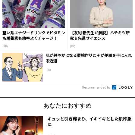
整い系エナジードリンクでビタミン
【友利 新先生が解説】ハチミツ研
も栄養素も効率よくチャージ！
究＆先進サイエンス
(PR)
(PR)
肌が健やかになる環境作りこそが美肌を手に入れ
る近道
(PR)
Recommended by
あなたにおすすめ
キュッと引き締まり、イキイキとした肌印象
に