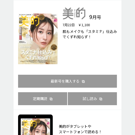
9
月号
7月22日 ￥1,100
肌もメイクも「スタミナ」仕込み
でくずれ知らず！
最新号を購入する
定期購読
試し読み
美的がタブレットや
スマートフォンで読める！