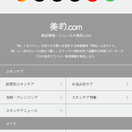
美容情報／ニュースの美的.com
「美しくなりたい」女性たちの願いを追求する美容雑誌『美的』公式サイト。
「肌・心・体のキレイは自分で磨く」をテーマに美的本誌で活躍中の美容レポーターが
プロの視点でコスメ・美容情報を発信します。
スキンケア
肌質別スキンケア
お悩み別ケア
洗顔・クレンジング
スキンケア特集
スキンケアニュース
メイク