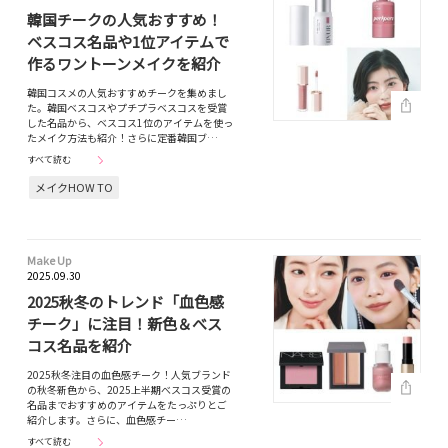
韓国チークの人気おすすめ！
ベスコス名品や1位アイテムで
作るワントーンメイクを紹介
韓国コスメの人気おすすめチークを集めまし
た。韓国ベスコスやプチプラベスコスを受賞
した名品から、ベスコス1位のアイテムを使っ
たメイク方法も紹介！さらに定番韓国ブ…
すべて読む
メイクHOW TO
Make Up
2025.09.30
2025秋冬のトレンド「血色感
チーク」に注目！新色＆べス
コス名品を紹介
2025秋冬注目の血色感チーク！人気ブランド
の秋冬新色から、2025上半期べスコス受賞の
名品までおすすめのアイテムをたっぷりとご
紹介します。さらに、血色感チー…
すべて読む