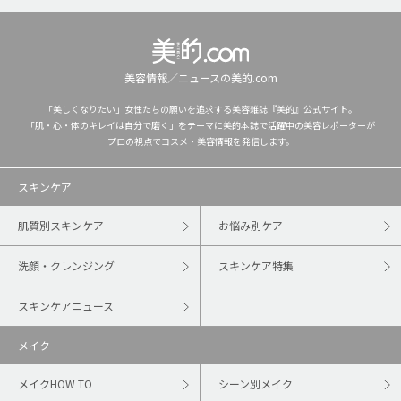
美容情報／ニュースの美的.com
「美しくなりたい」女性たちの願いを追求する美容雑誌『美的』公式サイト。
「肌・心・体のキレイは自分で磨く」をテーマに美的本誌で活躍中の美容レポーターが
プロの視点でコスメ・美容情報を発信します。
スキンケア
肌質別スキンケア
お悩み別ケア
洗顔・クレンジング
スキンケア特集
スキンケアニュース
メイク
メイクHOW TO
シーン別メイク