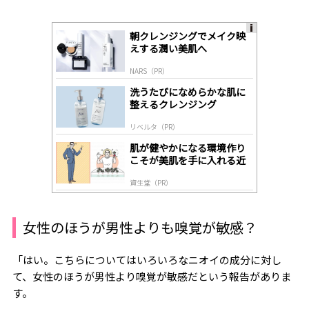
朝クレンジングでメイク映
A
えする潤い美肌へ
ds
by
NARS（PR）
lo
gl
洗うたびになめらかな肌に
y
整えるクレンジング
リベルタ（PR）
肌が健やかになる環境作り
こそが美肌を手に入れる近
道
資生堂（PR）
女性のほうが男性よりも嗅覚が敏感？
「はい。こちらについてはいろいろなニオイの成分に対し
て、女性のほうが男性より嗅覚が敏感だという報告がありま
す。