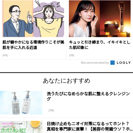
肌が健やかになる環境作りこそが美
キュッと引き締まり、イキイキとし
肌を手に入れる近道
た肌印象に
(PR)
(PR)
Recommended by
あなたにおすすめ
洗うたびになめらかな肌に整えるクレンジン
グ
（PR）
日焼け止めもニオイ対策になるってホント？
真相を専門家に直撃！【美容の常識ウソ？ホ...