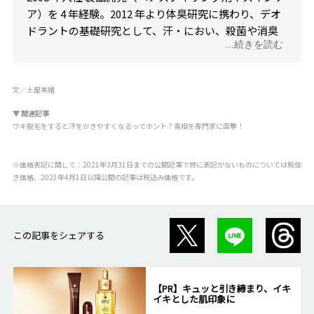
ア）を 4 年経験。2012 年より体臭研究に携わり、デオ
ドラントの基礎研究として、汗・におい、殺菌や消臭
...続きを読む
などについて研究を進めている。臭気判定士資格を
2015 年に取得し、体臭研究に生かしており、発汗やに
おいのメカニズムから、対処法まで幅広く語れる。脇
文／土屋美緒
汗をリアルタイムで測定できる評価系を確立したこと
で、制汗研究を拡張させた。
▼ 関連記事
ワキ脱毛をすると汗をかきやすくなるってホント？真相を専門家に直撃！
■
マンダム
※価格表記に関して：2021年3月31日までの公開記事で特に表記がないものについては税抜
き価格、2021年4月1日以降公開の記事は税込み価格です。
この記事をシェアする
【PR】キュッと引き締まり、イキ
イキとした肌印象に