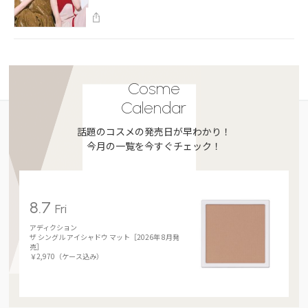
Cosme
Calendar
話題のコスメの発売日が早わかり！
今月の一覧を今すぐチェック！
8.7
Fri
アディクション
ザ シングル アイシャドウ マット［2026年 8月発
売］
￥2,970（ケース込み）