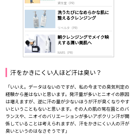
資生堂（PR）
lo
gl
洗うたびになめらかな肌に
y
整えるクレンジング
リベルタ（PR）
朝クレンジングでメイク映
えする潤い美肌へ
NARS（PR）
汗をかきにくい人ほど汗は臭い？
「いいえ。データはないのですが、私の今までの臭気判定の
経験から差はないと思います。発汗量が多いとニオイの原因
は増えますが、逆に汗の量が少ないほうが汗が臭くなりやす
いということもないと思います。その人の肌の常在菌とのバ
ランスや、ニオイのバリエーションが多いアポクリン汗が関
係していることは考えられますが、汗をかきにくい人の汗が
臭いというのはなさそうです」