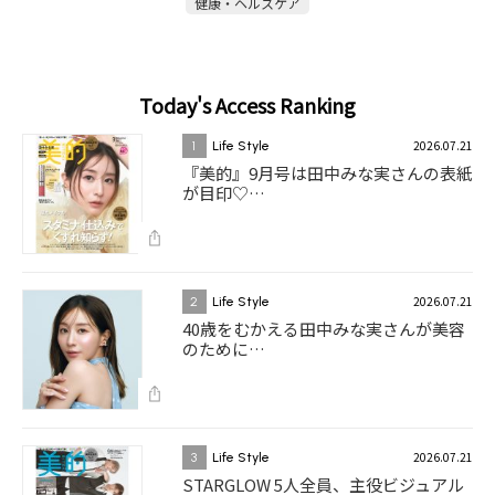
健康・ヘルスケア
Today's Access Ranking
2026.07.21
1
Life Style
『美的』9月号は田中みな実さんの表紙
が目印♡…
2026.07.21
2
Life Style
40歳をむかえる田中みな実さんが美容
のために…
2026.07.21
3
Life Style
STARGLOW 5人全員、主役ビジュアル