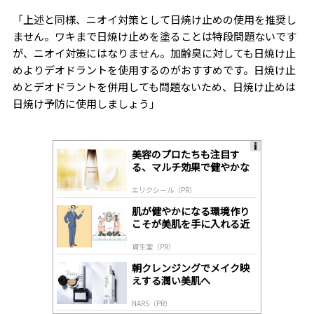
「上述と同様、ニオイ対策として日焼け止めの使用を推奨し
ません。ワキまで日焼け止めを塗ることは特段問題ないです
が、ニオイ対策にはなりません。加齢臭に対しても日焼け止
めよりデオドラントを使用するのがおすすめです。日焼け止
めとデオドラントを併用しても問題ないため、日焼け止めは
日焼け予防に使用しましょう
」
美容のプロたちも注目す
A
る、マルチ効果で健やかな
ds
肌へ導く高機能美容液
by
エリクシール（PR）
lo
gl
肌が健やかになる環境作り
y
こそが美肌を手に入れる近
道
資生堂（PR）
朝クレンジングでメイク映
えする潤い美肌へ
NARS（PR）