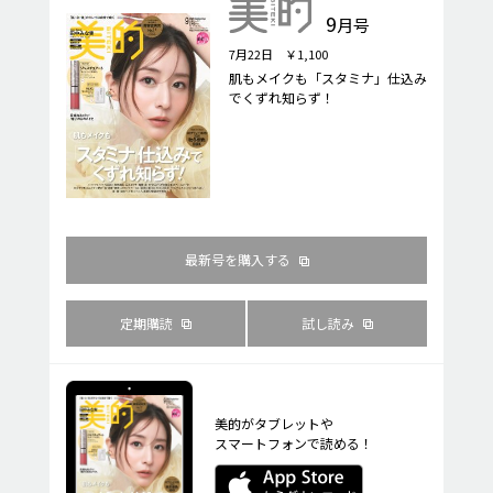
9
月号
7月22日 ￥1,100
肌もメイクも「スタミナ」仕込み
でくずれ知らず！
最新号を購入する
定期購読
試し読み
美的がタブレットや
スマートフォンで読める！