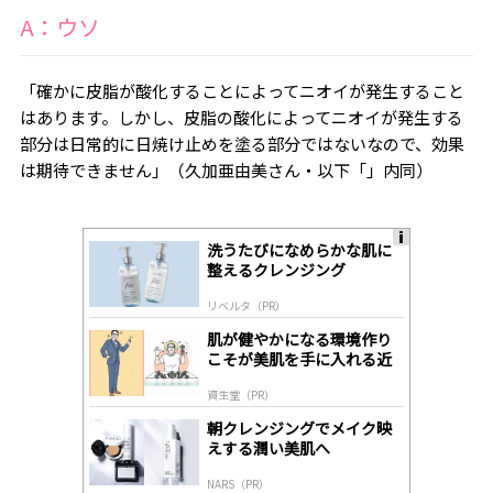
A：ウソ
「確かに皮脂が酸化することによってニオイが発生すること
はあります。しかし、皮脂の酸化によってニオイが発生する
部分は日常的に日焼け止めを塗る部分ではないなので、効果
は期待できません」（
久加亜由美
さん・以下「」内同）
洗うたびになめらかな肌に
A
整えるクレンジング
ds
by
リベルタ（PR）
lo
gl
肌が健やかになる環境作り
y
こそが美肌を手に入れる近
道
資生堂（PR）
朝クレンジングでメイク映
えする潤い美肌へ
NARS（PR）