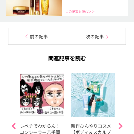
この記事も読む＞＞
前の記事
次の記事
関連記事を読む
Aぇ!
レベチでわからん！
新作ひんやりコスメ
夏を
島如恵
コンシーラー苦手問
【ボディ＆スカルプ
しっ