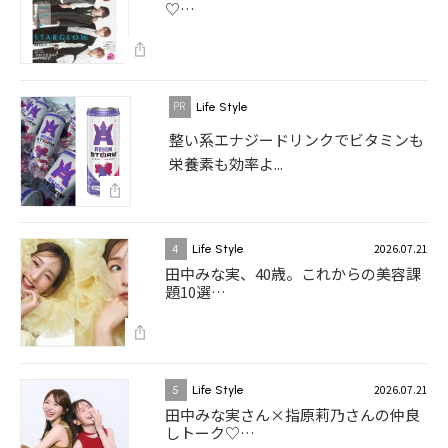
♡…
Life Style
整い系エナジードリンクでビタミンも
栄養素も効率よ...
2026.07.21
4
Life Style
田中みな実、40歳。これからの美容課
題10選…
2026.07.21
5
Life Style
田中みな実さん×指原莉乃さんの仲良
しトーク♡…