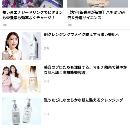
整い系エナジードリンクでビタミン
【友利 新先生が解説】ハチミツ研
も栄養素も効率よくチャージ！
究＆先進サイエンス
(PR)
(PR)
朝クレンジングでメイク映えする潤い美肌へ
(PR)
美容のプロたちも注目する、マルチ効果で健やか
な肌へ導く高機能美容液
(PR)
洗うたびになめらかな肌に整えるクレンジング
(PR)