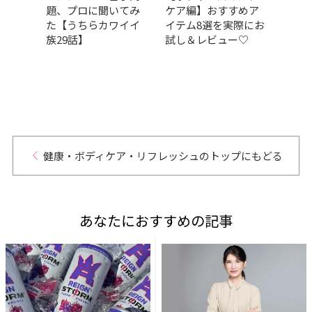
題、プロに聞いてみ
ケア編】おすすめア
暑さ
スドラ
た【うちらカワイイ
イテム8選を実際にお
容持
t
族29話】
試し＆レビュー♡
つの
演！【試
健康・ボディケア・リフレッシュのトップにもどる
あなたにおすすめの記事