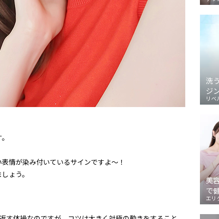
洗
ジ
リベ
す。
い表情が染み付いているサインですよ〜！
ましょう。
美
で
エリ
り返す体操なのですが、コツは大きく対極の動きをすること。