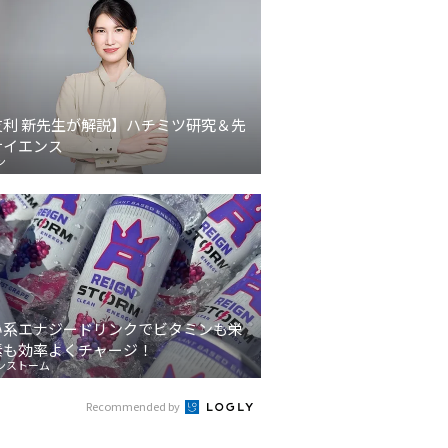
友利 新先生が解説】ハチミツ研究＆先
サイエンス
ン
い系エナジードリンクでビタミンも栄
素も効率よくチャージ！
ンストーム
Recommended by