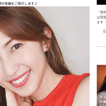
顔の体操をご紹介します♪
『美的
は意
ます
【
キ
印
ゲラ