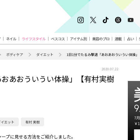
ア
ネイル
ライフスタイル
ベスコス
アイテム別
美容のプロ
連載
占い
ボディケア
ダイエット
1日1分でたるみ撃退「あおあおういうい体操」【有
2020.07.22
あおあおういうい体操」【有村実樹
9
7月
ダイエット
有村 実樹
￥1
ャープに見せる方法をご紹介しました。