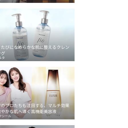
うたびになめらかな肌に整えるクレン
ング
ルタ
容のプロたちも注目する、マルチ効果
健やかな肌へ導く高機能美容液
クシール