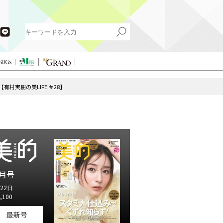
SDGs
村実樹の美LIFE ＃28】
月号
22日
,100
最新号