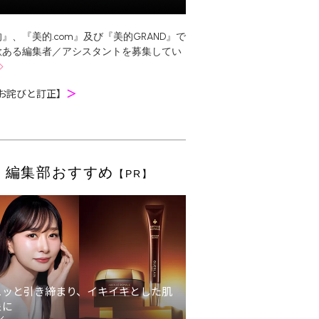
』、『美的.com』及び『美的GRAND』で
欲ある編集者／アシスタントを募集してい
お詫びと訂正】
＞
編集部おすすめ
【PR】
ュッと引き締まり、イキイキとした肌
象に
ン