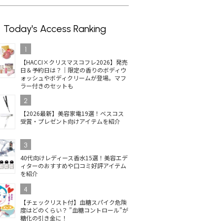
Today's Access Ranking
1
【HACCI×クリスマスコフレ2026】発売
日＆予約日は？｜限定の香りのボディウ
ォッシュやボディクリームが登場。マフ
ラー付きのセットも
2
【2026最新】美容家電19選！ベスコス
受賞・プレゼント向けアイテムを紹介
3
40代向けレディース香水15選！美容エデ
ィターのおすすめや口コミ好評アイテム
を紹介
4
【チェックリスト付】血糖スパイク危険
度はどのくらい？ ”血糖コントロール”が
糖化の引き金に！