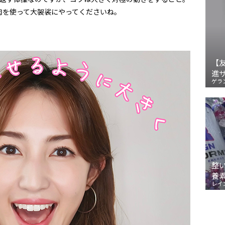
肉を使って大袈裟にやってくださいね。
【
進
ゲラ
整
養
レイ