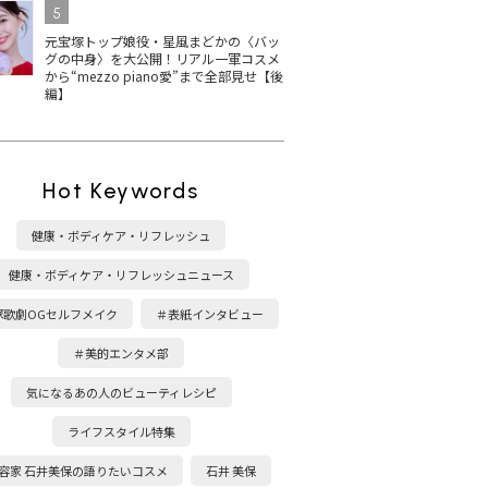
5
元宝塚トップ娘役・星風まどかの〈バッ
グの中身〉を大公開！リアル一軍コスメ
から“mezzo piano愛”まで全部見せ【後
編】
Hot Keywords
健康・ボディケア・リフレッシュ
健康・ボディケア・リフレッシュニュース
塚歌劇OGセルフメイク
＃表紙インタビュー
＃美的エンタメ部
気になるあの人のビューティレシピ
ライフスタイル特集
容家 石井美保の語りたいコスメ
石井 美保