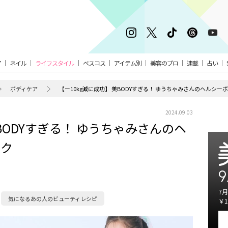
ア
ネイル
ライフスタイル
ベスコス
アイテム別
美容のプロ
連載
占い
ボディケア
【ー10kg減に成功】 美BODYすぎる！ ゆうちゃみさんのヘルシー
2024.09.03
美BODYすぎる！ ゆうちゃみさんのヘ
ーク
9
7月
気になるあの人のビューティレシピ
￥1