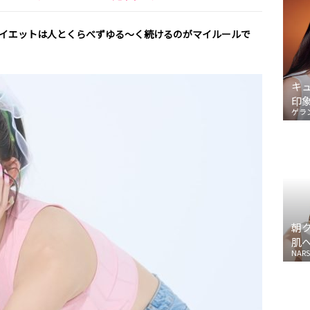
ダイエットは人とくらべずゆる〜く続けるのがマイルールで
キ
印
ゲラ
朝
肌
NARS