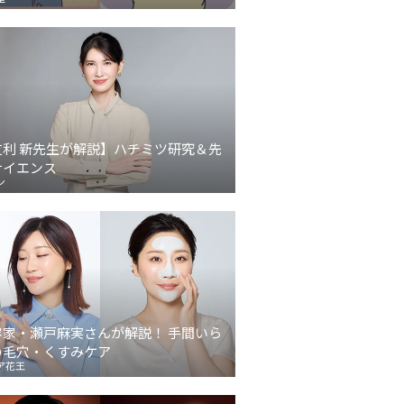
友利 新先生が解説】ハチミツ研究＆先
サイエンス
ン
容家・瀬戸麻実さんが解説！ 手間いら
の毛穴・くすみケア
ア花王