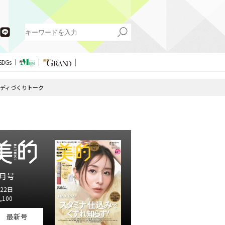
SDGs
ボディづくりトーク
月号
22日
,100
最新号