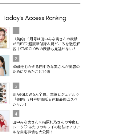
Today's Access Ranking
1
『美的』9月号は田中みな実さんの表紙
が目印♡ 超豪華付録＆見どころを徹底解
説｜STARGLOWの表紙も見逃せない！
2
40歳をむかえる田中みな実さんが美容の
ためにやめたこと10選
3
STARGLOW 5人全員、主役ビジュアル♡
『美的』9月号初表紙＆連載最終回スペ
シャル！
4
田中みな実さん×指原莉乃さんの仲良し
トーク♡ ふたりのキレイの秘訣は？リア
ルな自宅事情も大公開！