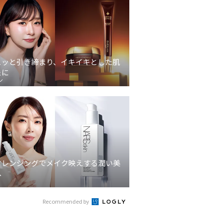
ュッと引き締まり、イキイキとした肌
象に
ン
クレンジングでメイク映えする潤い美
へ
Recommended by