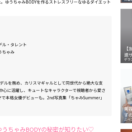
。ゆうちゃみBODYを作るストレスフリーなゆるダイエット
デル・タレント
【
うちゃみ
進
ゲラ
属モデルを務め、カリスマギャルとして同世代から絶大な支
中心に活躍し、キュートなキャラクターで視聴者から愛さ
で本格女優デビューも。2nd写真集「ちゃみSummer」
美
ず
ニベ
 ゆうちゃみBODYの秘密が知りたい♡