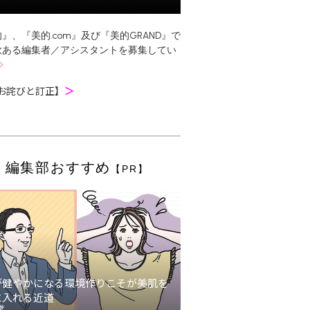
』、『美的.com』及び『美的GRAND』で
欲ある編集者／アシスタントを募集してい
お詫びと訂正】
＞
編集部おすすめ
【PR】
が健やかになる環境作りこそが美肌を
に入れる近道
堂