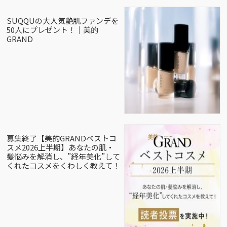
SUQQUの大人気艶肌ファンデを
50人にプレゼント！｜美的
GRAND
募集終了【美的GRANDベストコ
スメ2026上半期】あなたの肌・
髪悩みを解消し、”経年美化”して
くれたコスメをくわしく教えて！