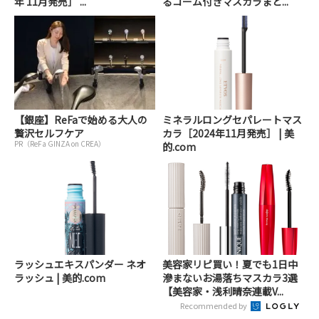
年 11月発売］ ...
るコーム付きマスカラまと...
【銀座】ReFaで始める大人の
ミネラルロングセパレートマス
贅沢セルフケア
カラ［2024年11月発売］ | 美
PR（ReFa GINZA on CREA）
的.com
ラッシュエキスパンダー ネオ
美容家リピ買い！夏でも1日中
ラッシュ | 美的.com
滲まないお湯落ちマスカラ3選
【美容家・浅利晴奈連載V...
Recommended by