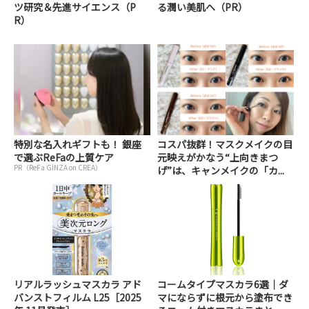
ツ研究＆先進サイエンス（P
る潤い美肌へ（PR）
R）
特別な名入れギフトも！ 銀座
コスパ抜群！マスクメイクの目
で選ぶReFaの上質ケア
元映えがかなう“上向きまつ
PR（ReFa GINZA on CREA）
げ”は、キャンメイクの「カ...
リアルラッシュマスカラ アド
コームタイプマスカラ6選｜ダ
バンストフィルム L25［2025
マにならずに根元から塗布でき