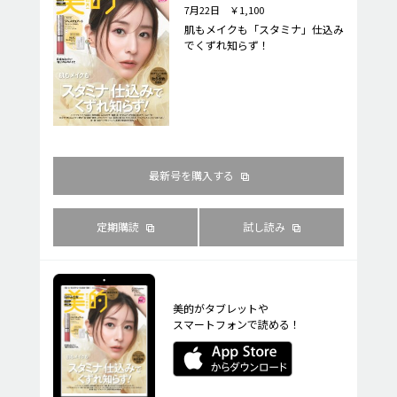
7月22日 ￥1,100
肌もメイクも「スタミナ」仕込み
でくずれ知らず！
最新号を購入する
定期購読
試し読み
美的がタブレットや
スマートフォンで読める！