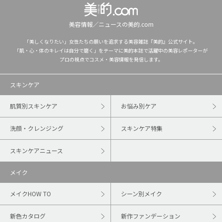
美容情報／ニュースの美的.com
「美しくなりたい」女性たちの願いを追求する美容雑誌『美的』公式サイト。
「肌・心・体のキレイは自分で磨く」をテーマに美的本誌で活躍中の美容レポーターが
プロの視点でコスメ・美容情報を発信します。
スキンケア
肌質別スキンケア
お悩み別ケア
洗顔・クレンジング
スキンケア特集
スキンケアニュース
メイク
メイクHOW TO
シーン別メイク
新色カタログ
新作ファンデーション