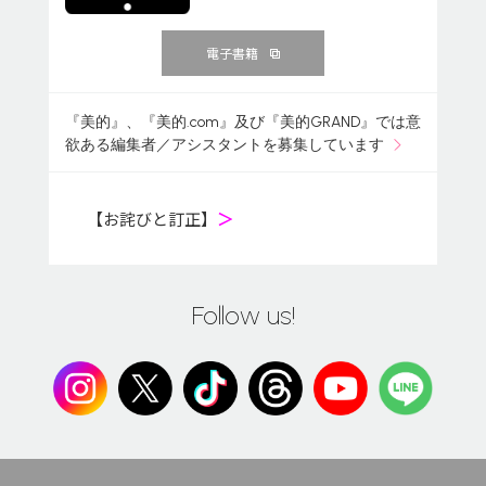
電子書籍
『美的』、『美的.com』及び『美的GRAND』では意
欲ある編集者／アシスタントを募集しています
【お詫びと訂正】
＞
Follow us!