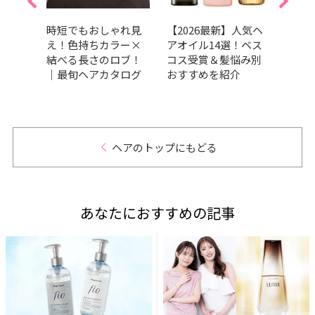
くせ
時短でもおしゃれ見
【2026最新】人気ヘ
【20
すす
え！色持ちカラー×
アオイル14選！ベス
ブの
13
結べる長さのロブ！
コス受賞＆髪悩み別
も垢
賞か
｜最旬ヘアカタログ
おすすめを紹介
を紹
ヘアのトップにもどる
あなたにおすすめの記事