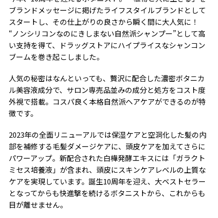
ブランドメッセージに掲げたライフスタイルブランドとして
スタートし、その仕上がりの良さから瞬く間に大人気に！
“ノンシリコンなのにきしまない自然派シャンプー”として高
い支持を得て、ドラッグストアにハイプライスなシャンコン
ブームを巻き起こしました。
人気の秘密はなんといっても、贅沢に配合した濃密ボタニカ
ル美容液成分で、サロン専売品並みの成分と処方をコスト度
外視で搭載。コスパ良く本格自然派ヘアケアができるのが特
徴です。
2023年の全面リニューアルでは保湿ケアと空洞化した髪の内
部を補修する毛髪ダメージケアに、頭皮ケアを加えてさらに
パワーアップ。新配合された白樺発酵エキスには「ガラクト
ミセス培養液」が含まれ、頭皮にスキンケアレベルの上質な
ケアを実現しています。誕生10周年を迎え、大ベストセラー
となってからも快進撃を続けるボタニストから、これからも
目が離せません。