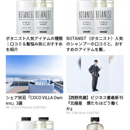
ボタニスト人気アイテムの種類
BOTANIST（ボタニスト）人気
｜口コミ＆髪悩み別におすすめ
のシャンプーの口コミと、おす
を紹介
すめのアイテムを厳...
シェア別荘「COCO VILLA Own
【西野亮廣】ビジネス書最新刊
ers」3選
『北極星 僕たちはどう働く
PR（COCO VILLA on GOETHE）
か』
PR（FINCHI on GOETHE）