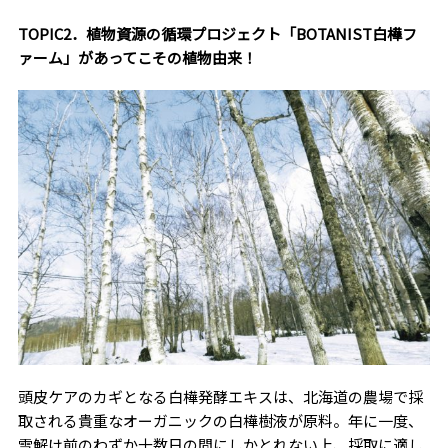
TOPIC2．植物資源の循環プロジェクト「BOTANIST白樺フ
ァーム」があってこその植物由来！
頭皮ケアのカギとなる白樺発酵エキスは、北海道の農場で採
取される貴重なオーガニックの白樺樹液が原料。年に一度、
雪解け前のわずか十数日の間にしかとれない上、採取に適し