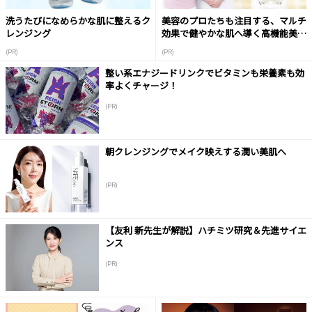
洗うたびになめらかな肌に整えるク
美容のプロたちも注目する、マルチ
レンジング
効果で健やかな肌へ導く高機能美容
液
(PR)
(PR)
整い系エナジードリンクでビタミンも栄養素も効
率よくチャージ！
(PR)
朝クレンジングでメイク映えする潤い美肌へ
(PR)
【友利 新先生が解説】ハチミツ研究＆先進サイエ
ンス
(PR)