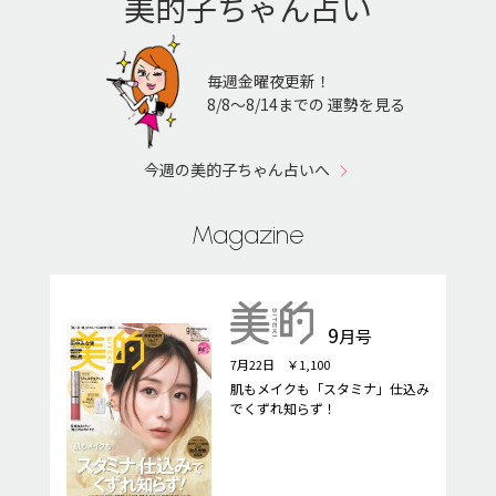
美的子ちゃん占い
毎週金曜夜更新！
8/8〜8/14までの 運勢を見る
今週の美的子ちゃん占いへ
Magazine
9
月号
7月22日 ￥1,100
肌もメイクも「スタミナ」仕込み
でくずれ知らず！