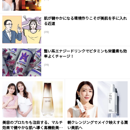
肌が健やかになる環境作りこそが美肌を手に入れ
る近道
(PR)
整い系エナジードリンクでビタミンも栄養素も効
率よくチャージ！
(PR)
美容のプロたちも注目する、マルチ
朝クレンジングでメイク映えする潤
効果で健やかな肌へ導く高機能美容
い美肌へ