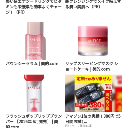
整い系エナジードリンクでビタ
朝クレンジングでメイク映えす
ミンも栄養素も効率よくチャー
る潤い美肌へ（PR）
ジ！（PR）
バウンシーセラム | 美的.com
リップスリーピングマスク シ
ョートケーキ | 美的.com
フラッシュポップリッププラン
アマゾン1位の実績！380円で5
パー ［2026年 6月発売］ | 美
日間お試し。
PR（ハーブ健康本舗）
的.com