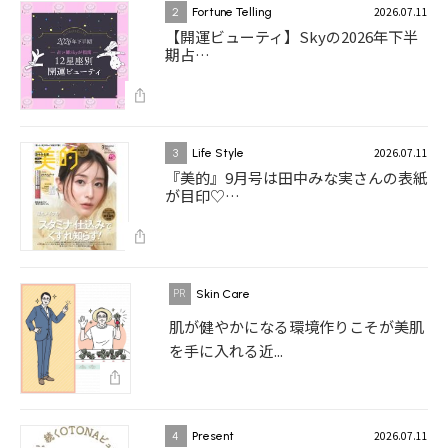
2026.07.11
2
Fortune Telling
【開運ビューティ】Skyの2026年下半
期占…
2026.07.11
3
Life Style
『美的』9月号は田中みな実さんの表紙
が目印♡…
Skin Care
肌が健やかになる環境作りこそが美肌
を手に入れる近...
2026.07.11
4
Present