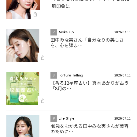
肌印象に
2026.07.11
7
Make Up
田中みな実さん「自分なりの美しさ
を、心を弾ま…
2026.07.11
8
Fortune Telling
【香る12星座占い】真木あかりが占う
「8月の…
2026.07.11
9
Life Style
40歳をむかえる田中みな実さんが美容
のために…