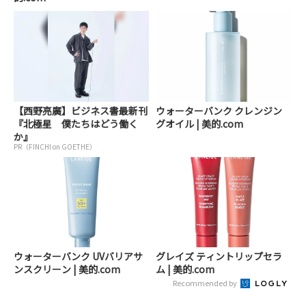
【西野亮廣】ビジネス書最新刊
ウォーターバンク クレンジン
『北極星 僕たちはどう働く
グオイル | 美的.com
か』
PR（FINCHI on GOETHE）
ウォーターバンク UVバリアサ
グレイズ ティントリップセラ
ンスクリーン | 美的.com
ム | 美的.com
Recommended by