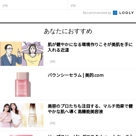
液
(PR)
(PR)
Recommended by
あなたにおすすめ
肌が健やかになる環境作りこそが美肌を手に
入れる近道
（PR）
バウンシーセラム | 美的.com
美容のプロたちも注目する、マルチ効果で健
やかな肌へ導く高機能美容液
（PR）